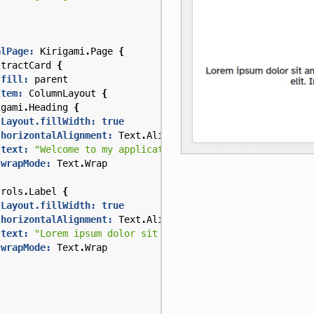
alPage:
Kirigami
.
Page
{
stractCard
{
.fill:
parent
Item:
ColumnLayout
{
igami
.
Heading
{
Layout.fillWidth:
true
horizontalAlignment:
Text
.
AlignRight
text:
"Welcome to my application"
wrapMode:
Text
.
Wrap
trols
.
Label
{
Layout.fillWidth:
true
horizontalAlignment:
Text
.
AlignRight
text:
"Lorem ipsum dolor sit amet, consectetur adipisci
wrapMode:
Text
.
Wrap