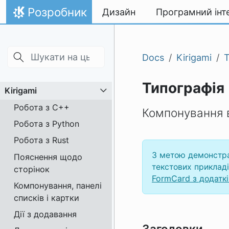
Skip to main content
Перейти до вмісту
Розробник
Дизайн
Програмний інт
Домівка
Docs
Kirigami
Т
Типографія
Kirigami
Робота з C++
Компонування 
Робота з Python
Робота з Rust
З метою демонстра
Пояснення щодо
текстових приклад
сторінок
FormCard з додаткі
Компонування, панелі
списків і картки
Дії з додавання
Заголовки