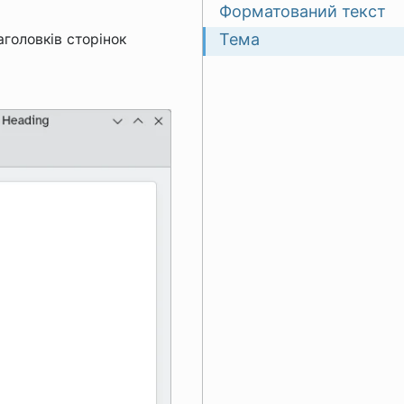
Форматований текст
Тема
головків сторінок