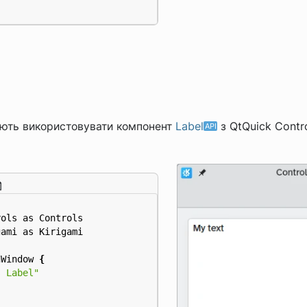
ають використовувати компонент
Label
з QtQuick Contro
rols
as
Controls
gami
as
Kirigami
nWindow
{
s Label"