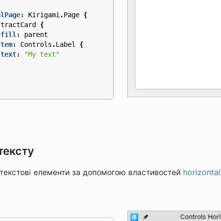
alPage:
Kirigami
.
Page
{
stractCard
{
.fill:
parent
Item:
Controls
.
Label
{
text:
"My text"
тексту
 текстові елементи за допомогою властивостей
horizonta