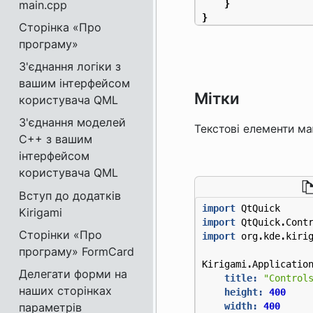
main.cpp
}
}
Сторінка «Про
програму»
З'єднання логіки з
вашим інтерфейсом
Мітки
користувача QML
З'єднання моделей
Текстові елементи м
C++ з вашим
інтерфейсом
користувача QML
Вступ до додатків
import
QtQuick
Kirigami
import
QtQuick
.
Cont
Сторінки «Про
import
org
.
kde
.
kiri
програму» FormCard
Kirigami
.
Applicatio
Делегати форми на
title:
"Control
наших сторінках
height:
400
параметрів
width:
400