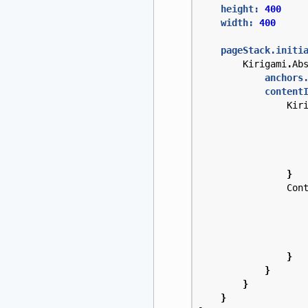
height:
400
width:
400
pageStack.initi
Kirigami
.
Ab
anchors
content
Kir
}
Con
}
}
}
}