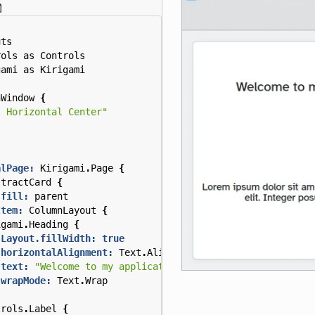
uts
rols
as
Controls
gami
as
Kirigami
nWindow
{
s Horizontal Center"
alPage:
Kirigami
.
Page
{
stractCard
{
.fill:
parent
Item:
ColumnLayout
{
igami
.
Heading
{
Layout.fillWidth:
true
horizontalAlignment:
Text
.
AlignHCenter
text:
"Welcome to my application"
wrapMode:
Text
.
Wrap
trols
.
Label
{