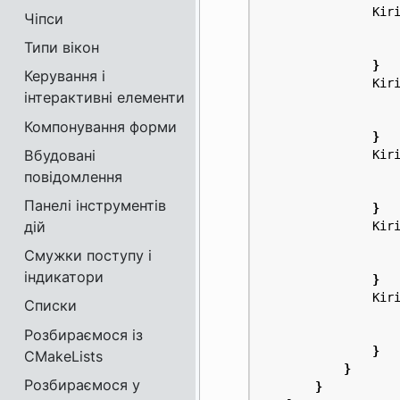
Kir
Чіпси
Типи вікон
}
Керування і
Kir
інтерактивні елементи
Компонування форми
}
Вбудовані
Kir
повідомлення
Панелі інструментів
}
дій
Kir
Смужки поступу і
індикатори
}
Kir
Списки
Розбираємося із
}
CMakeLists
}
Розбираємося у
}