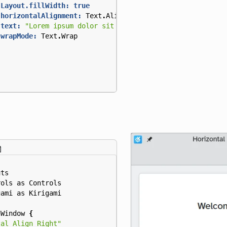
Layout.fillWidth:
true
horizontalAlignment:
Text
.
AlignHCenter
text:
"Lorem ipsum dolor sit amet, consectetur adipisci
wrapMode:
Text
.
Wrap
uts
rols
as
Controls
gami
as
Kirigami
nWindow
{
tal Align Right"