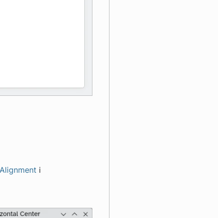
lAlignment
і