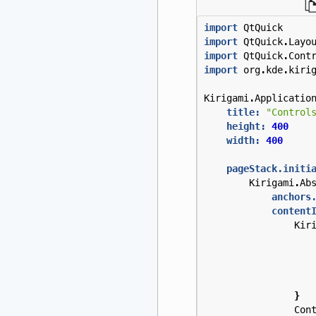
import
QtQuick
import
QtQuick
.
Layo
import
QtQuick
.
Cont
import
org
.
kde
.
kiri
Kirigami
.
Applicatio
title:
"Control
height:
400
width:
400
pageStack.initi
Kirigami
.
Ab
anchors
content
Kir
}
Con