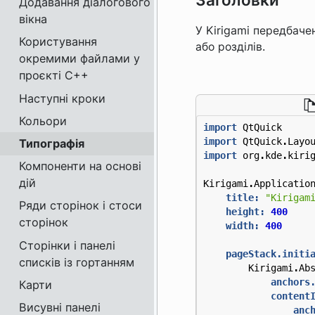
Додавання діалогового
вікна
У Kirigami передбач
Користування
або розділів.
окремими файлами у
проєкті C++
Наступні кроки
Кольори
import
QtQuick
import
QtQuick
.
Layo
Типографія
import
org
.
kde
.
kiri
Компоненти на основі
дій
Kirigami
.
Applicatio
title:
"Kirigam
Ряди сторінок і стоси
height:
400
сторінок
width:
400
Сторінки і панелі
pageStack.initi
списків із гортанням
Kirigami
.
Ab
anchors
Карти
content
Висувні панелі
anc