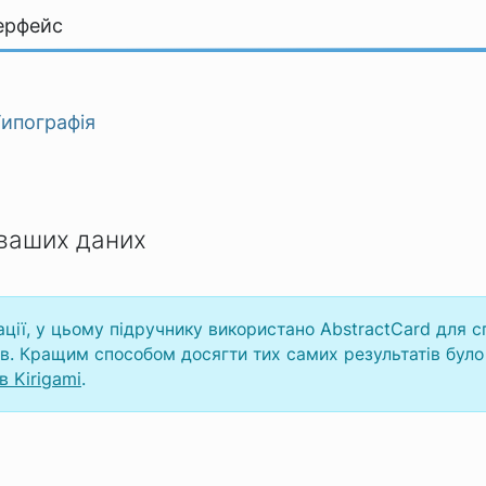
ерфейс
ипографія
ваших даних
ції, у цьому підручнику використано AbstractCard для 
ів. Кращим способом досягти тих самих результатів було
в Kirigami
.