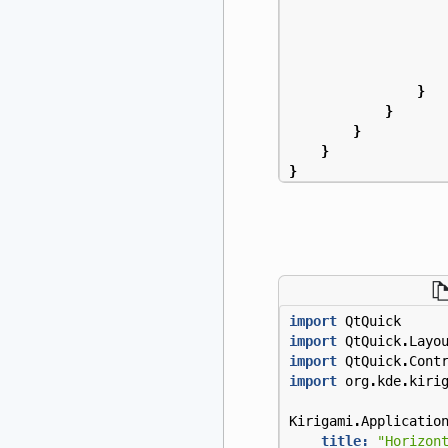
}
}
}
}
}
import
QtQuick
import
QtQuick
.
Layo
import
QtQuick
.
Cont
import
org
.
kde
.
kiri
Kirigami
.
Applicatio
title:
"Horizon