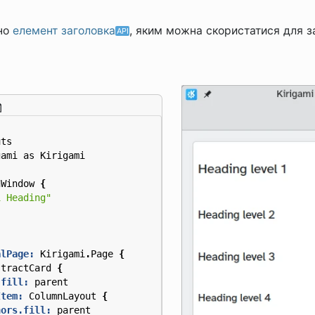
ено
елемент заголовка
, яким можна скористатися для за
uts
gami
as
Kirigami
nWindow
{
i Heading"
alPage:
Kirigami
.
Page
{
stractCard
{
.fill:
parent
Item:
ColumnLayout
{
hors.fill:
parent