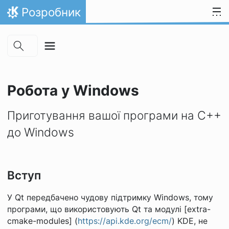
Skip to main content
Перейти до вмісту
Розробник
Домівка
Робота у Windows
Приготування вашої програми на C++
до Windows
Вступ
У Qt передбачено чудову підтримку Windows, тому
програми, що використовують Qt та модулі [extra-
cmake-modules] (
https://api.kde.org/ecm/
) KDE, не