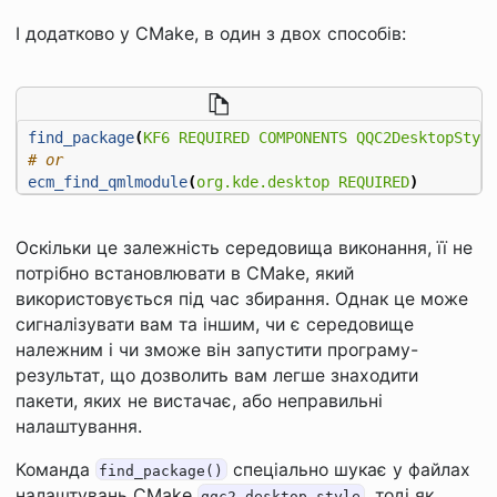
І додатково у CMake, в один з двох способів:
find_package
(
KF6
REQUIRED
COMPONENTS
QQC2DesktopStyl
ecm_find_qmlmodule
(
org.kde.desktop
REQUIRED
)
Оскільки це залежність середовища виконання, її не
потрібно встановлювати в CMake, який
використовується під час збирання. Однак це може
сигналізувати вам та іншим, чи є середовище
належним і чи зможе він запустити програму-
результат, що дозволить вам легше знаходити
пакети, яких не вистачає, або неправильні
налаштування.
Команда
спеціально шукає у файлах
find_package()
налаштувань CMake
, тоді як
qqc2-desktop-style