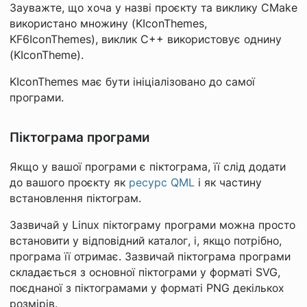
Зауважте, що хоча у назві проєкту та виклику CMake
використано множину (KIconThemes,
KF6IconThemes), виклик C++ використовує однину
(KIconTheme).
KIconThemes має бути ініціалізовано до самої
програми.
Піктограма програми
Якщо у вашої програми є піктограма, її слід додати
до вашого проєкту як
ресурс QML
і як частину
встановлення піктограм.
Зазвичай у Linux піктограму програми можна просто
встановити у відповідний каталог, і, якщо потрібно,
програма її отримає. Зазвичай піктограма програми
складається з основної піктограми у форматі SVG,
поєднаної з піктограмами у форматі PNG декількох
розмірів.