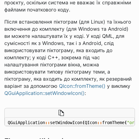
проєкту, оскільки система не вважає їх справжніми
файлами початкового коду.
Після встановлення піктограм (для Linux) та їхнього
включення до комплекту (для Windows та Android)
ви можете налаштувати їх у коді. У коді QML, для
сумісності як з Windows, так і з Android, слід
використовувати піктограму, яка входить до
комплекту; у коді C++, зокрема під час
налаштування піктограми вікна, можна
використовувати типову піктограму теми, а
піктограму, яка входить до комплекту, як резервний
варіант за допомогою
QIcon::fromTheme()
у виклику
QGuiApplication::setWindowIcon()
:
QGuiApplication
::
setWindowIcon
(
QIcon
::
fromTheme
(
"org