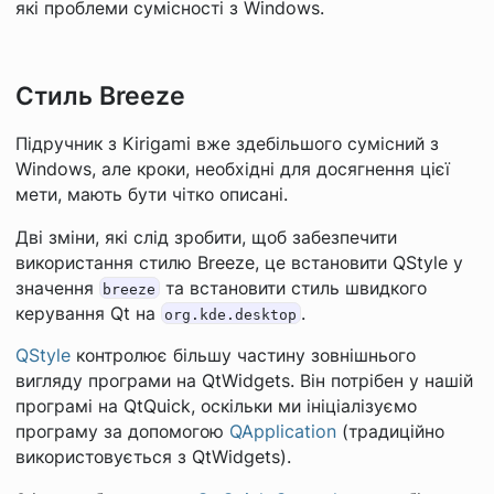
які проблеми сумісності з Windows.
Стиль Breeze
Підручник з Kirigami вже здебільшого сумісний з
Windows, але кроки, необхідні для досягнення цієї
мети, мають бути чітко описані.
Дві зміни, які слід зробити, щоб забезпечити
використання стилю Breeze, це встановити QStyle у
значення
та встановити стиль швидкого
breeze
керування Qt на
.
org.kde.desktop
QStyle
контролює більшу частину зовнішнього
вигляду програми на QtWidgets. Він потрібен у нашій
програмі на QtQuick, оскільки ми ініціалізуємо
програму за допомогою
QApplication
(традиційно
використовується з QtWidgets).