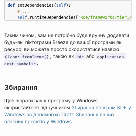
def
setDependencies
(
self
):
# ...
self
.
runtimeDependencies
[
"kde/frameworks/tier1/b
Таким чином, вам не потрібно буде вручну додавати
будь-які піктограми Breeze до вашої програми як
ресурс: ви можете просто скористатися назвою
, такою як
або
QIcon::fromTheme()
kde
application-
.
exit-symbolic
Збирання
Щоб зібрати вашу програму у Windows,
скористайтеся підручником
Збирання програм KDE у
Windows за допомогою Craft: Збирання ваших
власних проєктів у Windows
.