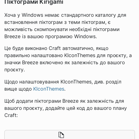
Піктограми Kirigami
Хоча у Windows немає стандартного каталогу для
встановлення піктограм з теми піктограм, є
можливість скомпонувати необхідні піктограми
Breeze із вашою програмою Windows.
Це буде виконано Craft автоматично, якщо
правильно налаштовано KIconThemes для проєкту, а
значки Breeze включено як залежність до вашого
проєкту.
Щодо налаштовування KIconThemes, див. розділ
вище щодо
KIconThemes
.
Щоб додати піктограми Breeze як залежність для
вашого проєкту, додайте цей код до вашого плану
Craft: