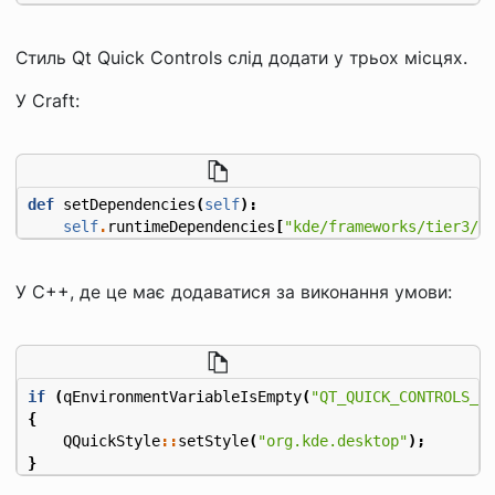
Стиль Qt Quick Controls слід додати у трьох місцях.
У Craft:
def
setDependencies
(
self
):
self
.
runtimeDependencies
[
"kde/frameworks/tier3/q
У C++, де це має додаватися за виконання умови:
if
(
qEnvironmentVariableIsEmpty
(
"QT_QUICK_CONTROLS_S
{
QQuickStyle
::
setStyle
(
"org.kde.desktop"
);
}