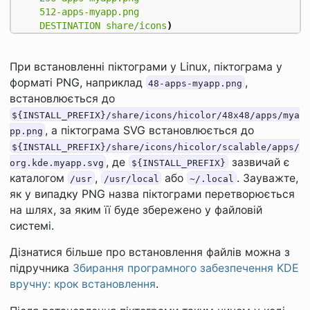
512-apps-myapp.png
DESTINATION
share/icons
)
При встановленні піктограми у Linux, піктограма у
форматі PNG, наприклад
,
48-apps-myapp.png
встановлюється до
${INSTALL_PREFIX}/share/icons/hicolor/48x48/apps/mya
, а піктограма SVG встановлюється до
pp.png
${INSTALL_PREFIX}/share/icons/hicolor/scalable/apps/
, де
зазвичай є
org.kde.myapp.svg
${INSTALL_PREFIX}
каталогом
,
або
. Зауважте,
/usr
/usr/local
~/.local
як у випадку PNG назва піктограми перетворюється
на шлях, за яким її буде збережено у файловій
системі.
Дізнатися більше про встановлення файлів можна з
підручника
Збирання програмного забезпечення KDE
вручну: крок встановлення
.