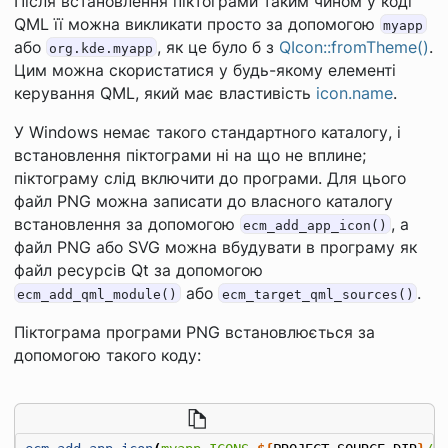
Після встановлення піктограми таким чином у коді
QML її можна викликати просто за допомогою
myapp
або
, як це було б з
QIcon::fromTheme()
.
org.kde.myapp
Цим можна скористатися у будь-якому елементі
керування QML, який має властивість
icon.name
.
У Windows немає такого стандартного каталогу, і
встановлення піктограми ні на що не вплине;
піктограму слід включити до програми. Для цього
файл PNG можна записати до власного каталогу
встановлення за допомогою
, а
ecm_add_app_icon()
файл PNG або SVG можна вбудувати в програму як
файл ресурсів Qt за допомогою
або
.
ecm_add_qml_module()
ecm_target_qml_sources()
Піктограма програми PNG встановлюється за
допомогою такого коду: