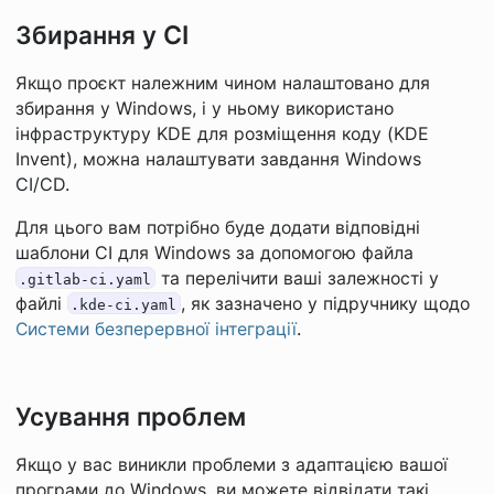
Збирання у CI
Якщо проєкт належним чином налаштовано для
збирання у Windows, і у ньому використано
інфраструктуру KDE для розміщення коду (KDE
Invent), можна налаштувати завдання Windows
CI/CD.
Для цього вам потрібно буде додати відповідні
шаблони CI для Windows за допомогою файла
та перелічити ваші залежності у
.gitlab-ci.yaml
файлі
, як зазначено у підручнику щодо
.kde-ci.yaml
Системи безперервної інтеграції
.
Усування проблем
Якщо у вас виникли проблеми з адаптацією вашої
програми до Windows, ви можете відвідати такі