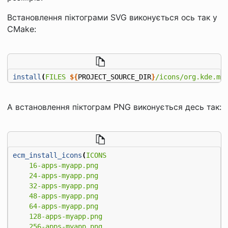
Встановлення піктограми SVG виконується ось так у
CMake:
install
(
FILES
${
PROJECT_SOURCE_DIR
}
/icons/org.kde.my
А встановлення піктограм PNG виконується десь так:
ecm_install_icons
(
ICONS
16-apps-myapp.png
24-apps-myapp.png
32-apps-myapp.png
48-apps-myapp.png
64-apps-myapp.png
128-apps-myapp.png
256-apps-myapp.png