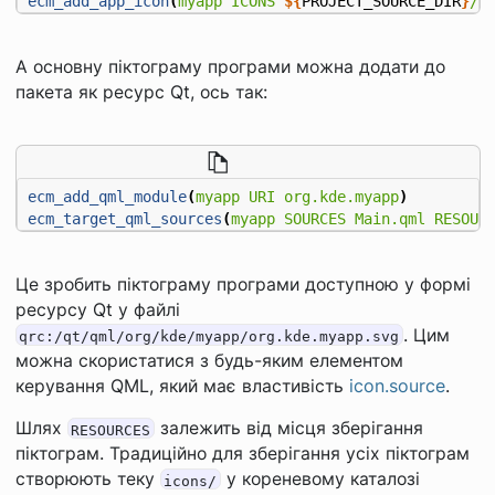
ecm_add_app_icon
(
myapp
ICONS
${
PROJECT_SOURCE_DIR
}
/i
А основну піктограму програми можна додати до
пакета як ресурс Qt, ось так:
ecm_add_qml_module
(
myapp
URI
org.kde.myapp
)
ecm_target_qml_sources
(
myapp
SOURCES
Main.qml
RESOUR
Це зробить піктограму програми доступною у формі
ресурсу Qt у файлі
. Цим
qrc:/qt/qml/org/kde/myapp/org.kde.myapp.svg
можна скористатися з будь-яким елементом
керування QML, який має властивість
icon.source
.
Шлях
залежить від місця зберігання
RESOURCES
піктограм. Традиційно для зберігання усіх піктограм
створюють теку
у кореневому каталозі
icons/