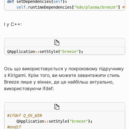
def
setDependencies
(
self
):
self
.
runtimeDependencies
[
"kde/plasma/breeze"
]
=
І у C++:
QApplication
::
setStyle
(
"breeze"
);
Ось що використовується у покроковому підручнику
з Kirigami. Крім того, ви можете завантажити стиль
Breeze лише у вікнах, де це найбільш актуально,
використовуючи ifdef:
QApplication
::
setStyle
(
"breeze"
);
#endif