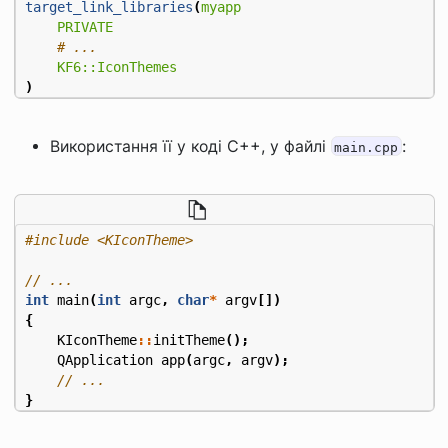
target_link_libraries
(
myapp
PRIVATE
KF6::IconThemes
)
Використання її у коді C++, у файлі
:
main.cpp
#include
<KIconTheme>
int
main
(
int
argc
,
char
*
argv
[])
{
KIconTheme
::
initTheme
();
QApplication
app
(
argc
,
argv
);
}