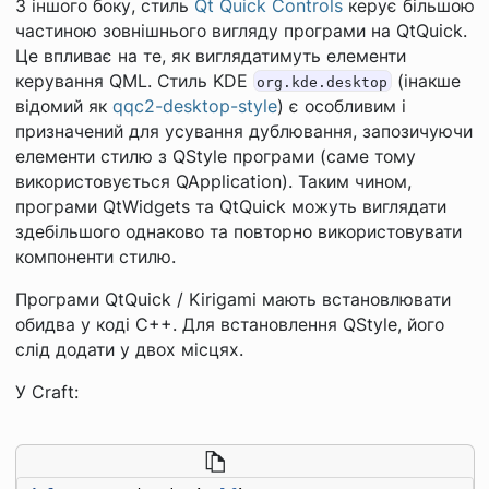
З іншого боку, стиль
Qt Quick Controls
керує більшою
частиною зовнішнього вигляду програми на QtQuick.
Це впливає на те, як виглядатимуть елементи
керування QML. Стиль KDE
(інакше
org.kde.desktop
відомий як
qqc2-desktop-style
) є особливим і
призначений для усування дублювання, запозичуючи
елементи стилю з QStyle програми (саме тому
використовується QApplication). Таким чином,
програми QtWidgets та QtQuick можуть виглядати
здебільшого однаково та повторно використовувати
компоненти стилю.
Програми QtQuick / Kirigami мають встановлювати
обидва у коді C++. Для встановлення QStyle, його
слід додати у двох місцях.
У Craft: