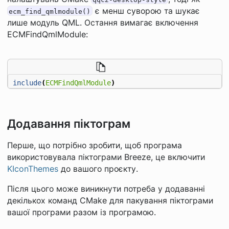
є менш суворою та шукає
ecm_find_qmlmodule()
лише модуль QML. Остання вимагає включення
ECMFindQmlModule:
include
(
ECMFindQmlModule
)
Додавання піктограм
Перше, що потрібно зробити, щоб програма
використовувала піктограми Breeze, це включити
KIconThemes
до вашого проєкту.
Після цього може виникнути потреба у додаванні
декількох команд CMake для пакування піктограми
вашої програми разом із програмою.