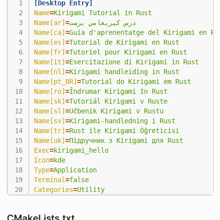
[Desktop Entry]
Name
=
Kirigami Tutorial in Rust
Name[ar]
=
درس كيريغامي برست
Name[ca]
=
Guia d'aprenentatge del Kirigami en Ru
Name[es]
=
Tutorial de Kirigami en Rust
Name[fr]
=
Tutoriel pour Kirigami en Rust
Name[it]
=
Esercitazione di Kirigami in Rust
Name[nl]
=
Kirigami handleiding in Rust
Name[pt_BR]
=
Tutorial do Kirigami em Rust
Name[ro]
=
Îndrumar Kirigami în Rust
Name[sk]
=
Tutoriál Kirigami v Ruste
Name[sl]
=
Učbenik Kirigami v Rustu
Name[sv]
=
Kirigami-handledning i Rust
Name[tr]
=
Rust ile Kirigami Öğreticisi
Name[uk]
=
Підручник з Kirigami для Rust
Exec
=
kirigami_hello
Icon
=
kde
Type
=
Application
Terminal
=
false
Categories
=
Utility
CMakeLists.txt