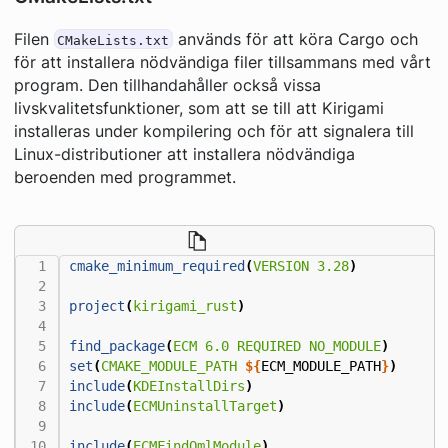
Filen
används för att köra Cargo och
CMakeLists.txt
för att installera nödvändiga filer tillsammans med vårt
program. Den tillhandahåller också vissa
livskvalitetsfunktioner, som att se till att Kirigami
installeras under kompilering och för att signalera till
Linux-distributioner att installera nödvändiga
beroenden med programmet.
cmake_minimum_required
(
VERSION
3.28
)
project
(
kirigami_rust
)
find_package
(
ECM
6.0
REQUIRED
NO_MODULE
)
set
(
CMAKE_MODULE_PATH
${
ECM_MODULE_PATH
}
)
include
(
KDEInstallDirs
)
include
(
ECMUninstallTarget
)
include
(
ECMFindQmlModule
)