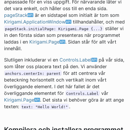
anpassade för en viss uppgift. För närvarande låter vi
det vara enkelt, och håller oss till en enda sida.
pageStack
är en sidstapel som initialt är tom som
Kirigami.ApplicationWindow
tillhandahåller, och med
ställer vi
pageStack.initialPage: Kirigami.Page {...}
in den första sidan som presenteras när programmet
laddas i en
Kirigami.Page
. Sidan står för allt vårt
innehåll.
Slutligen inkluderar vi en
Controls.Label
på vår sida,
som låter oss placera text på den. Vi använder
för att centrera vår
anchors.centerIn: parent
beteckning horisontellt och vertikalt inom vårt
överliggande element. I det här fallet är det
överliggande elementet för
vår
Controls.Label
Kirigami.Page
. Det sista vi behöver göra är att ange
texten:
.
text: "Hello World!"
Kompilera och installera programmet