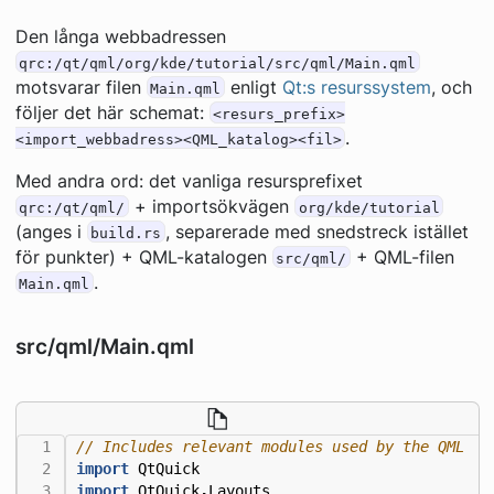
Den långa webbadressen
qrc:/qt/qml/org/kde/tutorial/src/qml/Main.qml
motsvarar filen
enligt
Qt:s resurssystem
, och
Main.qml
följer det här schemat:
<resurs_prefix>
.
<import_webbadress><QML_katalog><fil>
Med andra ord: det vanliga resursprefixet
+ importsökvägen
qrc:/qt/qml/
org/kde/tutorial
(anges i
, separerade med snedstreck istället
build.rs
för punkter) + QML-katalogen
+ QML-filen
src/qml/
.
Main.qml
src/qml/Main.qml
import
QtQuick
import
QtQuick
.
Layouts