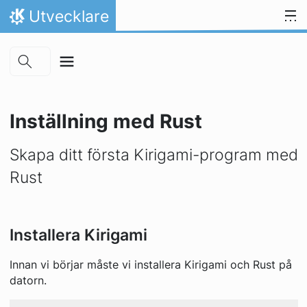
Skip to main content
Gå till innehåll
Utvecklare
Hem
Inställning med Rust
Skapa ditt första Kirigami-program med
Rust
Installera Kirigami
Innan vi börjar måste vi installera Kirigami och Rust på
datorn.