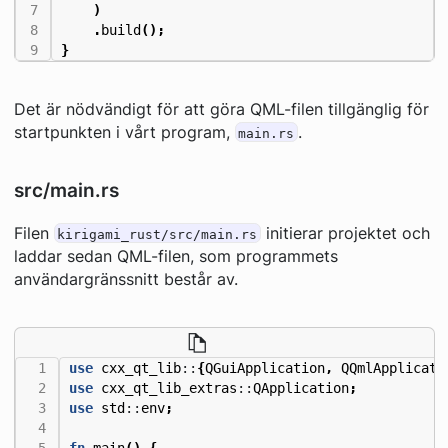
)
.
build
();
}
Det är nödvändigt för att göra QML-filen tillgänglig för
startpunkten i vårt program,
.
main.rs
src/main.rs
Filen
initierar projektet och
kirigami_rust/src/main.rs
laddar sedan QML-filen, som programmets
användargränssnitt består av.
use
cxx_qt_lib
::
{
QGuiApplication
,
QQmlApplicati
use
cxx_qt_lib_extras
::
QApplication
;
use
std
::
env
;