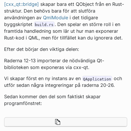
[cxx_qt::bridge]
skapar bara ett QObject från en Rust-
struktur. Den behövs bara för att slutföra
användningen av
QmlModule
i det tidigare
byggskriptet
. Den spelar en större roll i en
build.rs
framtida handledning som lär ut hur man exponerar
Rust-kod i QML, men för tillfället kan du ignorera det.
Efter det börjar den viktiga delen:
Raderna 12-13 importerar de nödvändiga Qt-
biblioteken som exponeras via cxx-qt.
Vi skapar först en ny instans av en
och
QApplication
utför sedan några integreringar på raderna 20-26.
Sedan kommer den del som faktiskt skapar
programfönstret: