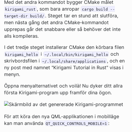
Med det andra kommandot bygger CMake målet
, som bara anropar
kirigami_rust
cargo build --
. Steget tar en stund att slutföra,
target-dir build/
men nästa gång det andra CMake-kommandot
upprepas går det snabbare eller så behöver det inte
alls kompileras.
I det tredje steget installerar CMake den körbara filen
i
och
kirigami_hello
~/.local/bin/kirigami_hello
skrivbordsfilen i
, och en
~/.local/share/applications
ny post med namnet "Kirigami Tutorial in Rust" visas i
menyn.
Öppna menyalternativet och voilà! Nu dyker ditt allra
första Kirigami-program upp framför dina ögon.
För att köra den nya QML-applikationen i mobilläge
kan man använda
:
QT_QUICK_CONTROLS_MOBILE=1