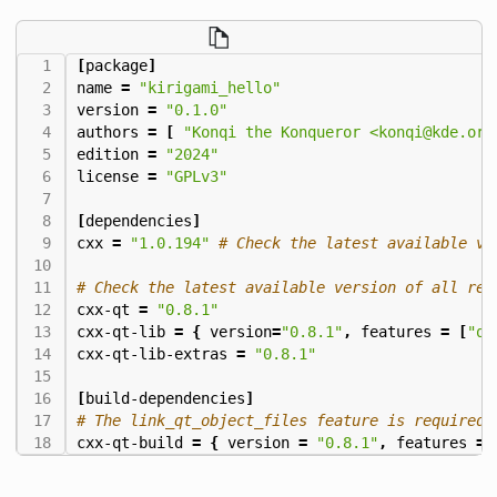
[
package
]
name
=
"kirigami_hello"
version
=
"0.1.0"
authors
=
[
"Konqi the Konqueror <konqi@kde.org
edition
=
"2024"
license
=
"GPLv3"
[
dependencies
]
cxx
=
"1.0.194"
# Check the latest available ve
# Check the latest available version of all rel
cxx-qt
=
"0.8.1"
cxx-qt-lib
=
{
version
=
"0.8.1"
,
features
=
[
"qt
cxx-qt-lib-extras
=
"0.8.1"
[
build-dependencies
]
# The link_qt_object_files feature is required 
cxx-qt-build
=
{
version
=
"0.8.1"
,
features
=