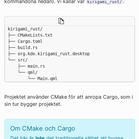
kommandona nedan). Vi kallar vår
.
kirigami_rust/
kirigami_rust/

├── CMakeLists.txt

├── Cargo.toml

├── build.rs

├── org.kde.kirigami_rust.desktop

└── src/

    ├── main.rs

    └── qml/

        └── Main.qml
Projektet använder CMake för att anropa Cargo, som i
sin tur bygger projektet.
Om CMake och Cargo
Det här är
inte
det traditionella sättet att bygga