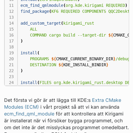
ecm_find_qmlmodule
(
org.kde.kirigami
REQUIRED
)
find_package
(
KF6
REQUIRED
COMPONENTS
QQC2Deskto
add_custom_target
(
kirigami_rust
ALL
COMMAND
cargo
build
--target-dir
${
CMAKE_CU
)
install
(
PROGRAMS
${
CMAKE_CURRENT_BINARY_DIR
}
/debug/
DESTINATION
${
KDE_INSTALL_BINDIR
}
)
install
(
FILES
org.kde.kirigami_rust.desktop
DES
Det första vi gör är att lägga till KDE:s
Extra CMake
Modules (ECM)
i vårt projekt så att vi kan använda
ecm_find_qml_module
för att kontrollera att Kirigami
är installerat när vi försöker bygga programmet, och
om det inte är det misslyckas programmet omedelbart.