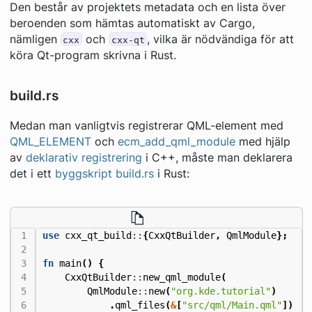
Den består av projektets metadata och en lista över
beroenden som hämtas automatiskt av Cargo,
nämligen
och
, vilka är nödvändiga för att
cxx
cxx-qt
köra Qt-program skrivna i Rust.
build.rs
Medan man vanligtvis registrerar QML-element med
QML_ELEMENT
och
ecm_add_qml_module
med hjälp
av
deklarativ registrering
i C++, måste man deklarera
det i ett
byggskript build.rs
i Rust:
use
cxx_qt_build
::
{
CxxQtBuilder
,
QmlModule
};
fn
main
()
{
CxxQtBuilder
::
new_qml_module
(
QmlModule
::
new
(
"org.kde.tutorial"
)
.
qml_files
(
&
[
"src/qml/Main.qml"
])