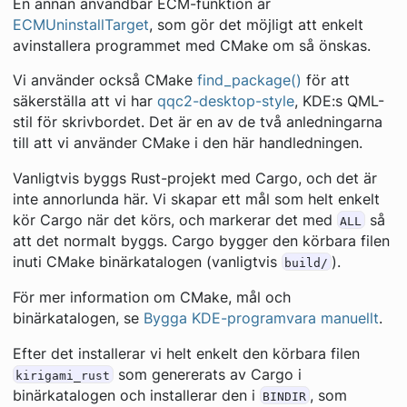
En annan användbar ECM-funktion är
ECMUninstallTarget
, som gör det möjligt att enkelt
avinstallera programmet med CMake om så önskas.
Vi använder också CMake
find_package()
för att
säkerställa att vi har
qqc2-desktop-style
, KDE:s QML-
stil för skrivbordet. Det är en av de två anledningarna
till att vi använder CMake i den här handledningen.
Vanligtvis byggs Rust-projekt med Cargo, och det är
inte annorlunda här. Vi skapar ett mål som helt enkelt
kör Cargo när det körs, och markerar det med
så
ALL
att det normalt byggs. Cargo bygger den körbara filen
inuti CMake binärkatalogen (vanligtvis
).
build/
För mer information om CMake, mål och
binärkatalogen, se
Bygga KDE-programvara manuellt
.
Efter det installerar vi helt enkelt den körbara filen
som genererats av Cargo i
kirigami_rust
binärkatalogen och installerar den i
, som
BINDIR