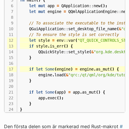
fn
main
()
{
let
mut
app
=
QApplication
::
new
();
let
mut
engine
=
QQmlApplicationEngine
::
new
QGuiApplication
::
set_desktop_file_name
(
&
"or
let
style
=
env
::
var
(
"QT_QUICK_CONTROLS_STY
if
style
.
is_err
()
{
QQuickStyle
::
set_style
(
&
"org.kde.deskto
}
if
let
Some
(
engine
)
=
engine
.
as_mut
()
{
engine
.
load
(
&
"qrc:/qt/qml/org/kde/tutor
}
if
let
Some
(
app
)
=
app
.
as_mut
()
{
app
.
exec
();
}
}
Den första delen som är markerad med Rust-makrot
#