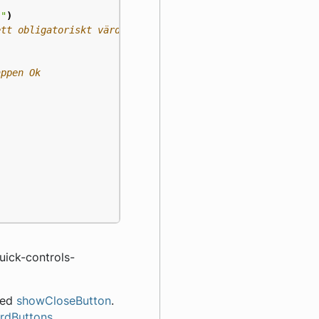
:"
)
uick-controls-
med
showCloseButton
.
rdButtons
.