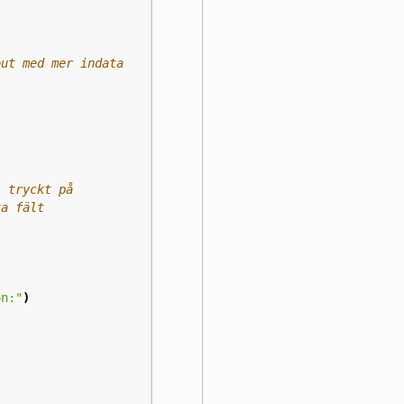
on:"
)