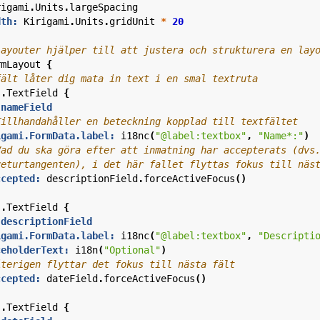
rigami
.
Units
.
largeSpacing
dth:
Kirigami
.
Units
.
gridUnit
*
20
rmLayout
{
s
.
TextField
{
 nameField
igami.FormData.label:
i18nc
(
"@label:textbox"
,
"Name*:"
)
ccepted:
descriptionField
.
forceActiveFocus
()
s
.
TextField
{
 descriptionField
igami.FormData.label:
i18nc
(
"@label:textbox"
,
"Descripti
ceholderText:
i18n
(
"Optional"
)
ccepted:
dateField
.
forceActiveFocus
()
s
.
TextField
{