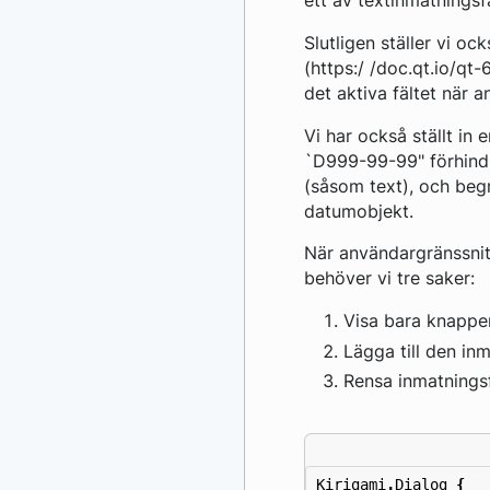
ett av textinmatningsf
Slutligen ställer vi o
(https:/ /doc.qt.io/qt
det aktiva fältet när 
Vi har också ställt in
`D999-99-99" förhindr
(såsom text), och beg
datumobjekt.
När användargränssnitt
behöver vi tre saker:
Visa bara knappen
Lägga till den in
Rensa inmatnings
Kirigami
.
Dialog
{