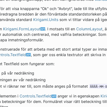
 för att visa knapparna "Ok" och "Avbryt", lade till lite utfyll
föredragna bredden är den förväntade standardstorleken på
n använda standard
Kirigami.Units
som vi tittar vidare på ige
en
Kirigami.FormLayout
. I motsats till en
ColumnLayout
, 
automatisk och centrerad, med valfria beteckningar. Som
kapa inmatningsformulär.
nstruerade för att arbeta med ett stort antal typer av inma
trols.Textfield
, som ger oss enkla textrutor att skriva in 
et Textfield som fungerar som:
t på vår nedräkning
vningen av vår nedräkning
t vi räknar ner till, som måste anges på formatet
ÅÅÅÅ-MM-
elementen i
Controls.Textfield
anger vi in egenskapen ​​
Kir
a beteckningar för dem. Formuläret visar rätt beteckning til