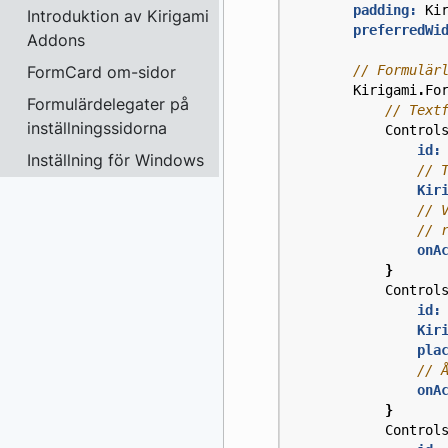
padding:
Ki
Introduktion av Kirigami
preferredWi
Addons
FormCard om-sidor
Kirigami
.
Fo
Formulärdelegater på
inställningssidorna
Control
id:
Inställning för Windows
Kir
onA
}
Control
id:
Kir
pla
onA
}
Control