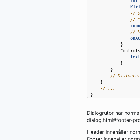
id:
Kir
inp
onA
}
Control
tex
}
}
}
}
Dialogrutor har norma
dialog.html#footer-pr
Header innehåller nor
Footer innehåller nor