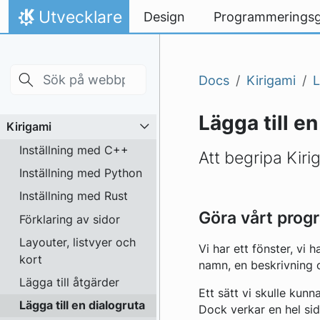
Skip to main content
Gå till innehåll
Utvecklare
Design
Programmeringsg
Hem
Docs
Kirigami
L
Lägga till e
Kirigami
Inställning med C++
Att begripa Kiri
Inställning med Python
Inställning med Rust
Göra vårt prog
Förklaring av sidor
Layouter, listvyer och
Vi har ett fönster, vi
kort
namn, en beskrivning o
Lägga till åtgärder
Ett sätt vi skulle kun
Lägga till en dialogruta
Dock verkar en hel sid