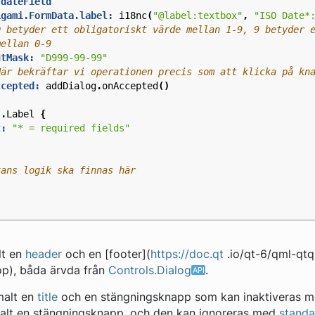
 dateField
igami.FormData.label:
i18nc
(
"@label:textbox"
,
"ISO Date*
utMask:
"D999-99-99"
ccepted:
addDialog
.
onAccepted
()
s
.
Label
{
t:
"* = required fields"
lt en
header
och en [footer](
https://doc.qt
.io/qt-6/qml-qtq
op), båda ärvda från
Controls.Dialog
.
malt en
title
och en stängningsknapp som kan inaktiveras 
malt en stängningsknapp, och den kan ignoreras med
standa