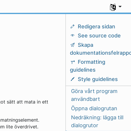
Välj ditt sp
Redigera sidan
See source code
Skapa
dokumentationsfelrappo
Formatting
guidelines
Style guidelines
Göra vårt program
användbart
ot sätt att mata in ett
Öppna dialogrutan
Nedräkning: lägga till
inmatningselement.
dialogrutor
m lite överdrivet.