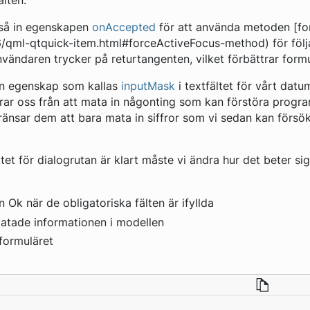
älten.
ckså in egenskapen
onAccepted
för att använda metoden [fo
-6/qml-qtquick-item.html#forceActiveFocus-method) för följ
användaren trycker på returtangenten, vilket förbättrar for
 en egenskap som kallas
inputMask
i textfältet för vårt datum.
ar oss från att mata in någonting som kan förstöra progr
ränsar dem att bara mata in siffror som vi sedan kan försö
et för dialogrutan är klart måste vi ändra hur det beter sig
 Ok när de obligatoriska fälten är ifyllda
matade informationen i modellen
formuläret