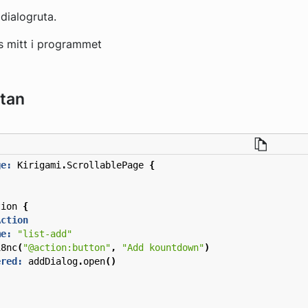
 dialogruta.
tan
ge:
Kirigami
.
ScrollablePage
{
tion
{
Action
me:
"list-add"
18nc
(
"@action:button"
,
"Add kountdown"
)
ered:
addDialog
.
open
()