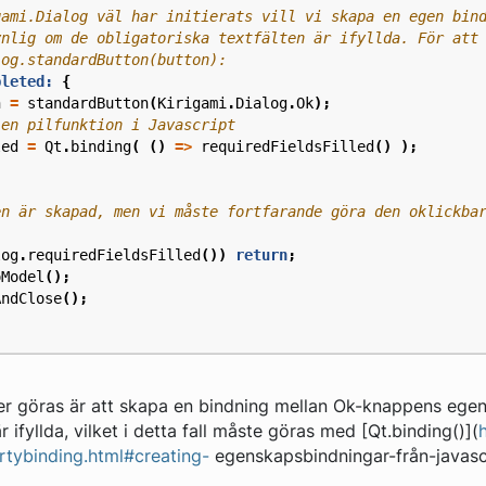
pleted:
{
n
=
standardButton
(
Kirigami
.
Dialog
.
Ok
);
led
=
Qt
.
binding
(
()
=>
requiredFieldsFilled
()
);
log
.
requiredFieldsFilled
())
return
;
oModel
();
AndClose
();
er göras är att skapa en bindning mellan Ok-knappens eg
r ifyllda, vilket i detta fall måste göras med [Qt.binding()](
tybinding.html#creating-
egenskapsbindningar-från-javascri