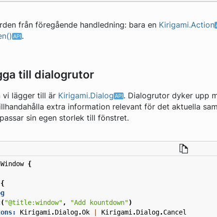
gärden från föregående handledning: bara en
Kirigami.Action
n()
.
ga till dialogrutor
i lägger till är
Kirigami.Dialog
. Dialogrutor dyker upp m
illhandahålla extra information relevant för det aktuella 
passar sin egen storlek till fönstret.
nWindow
{
{
og
c
(
"@title:window"
,
"Add kountdown"
)
tons:
Kirigami
.
Dialog
.
Ok
|
Kirigami
.
Dialog
.
Cancel