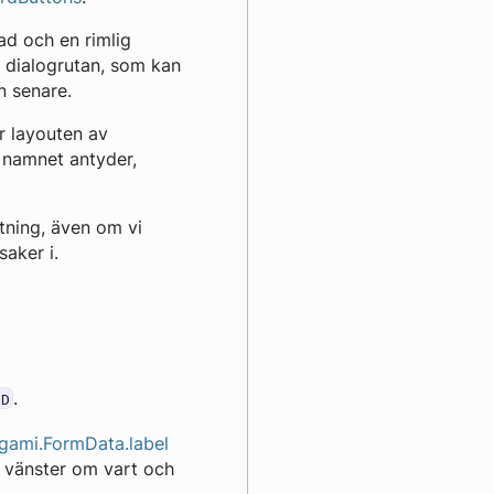
nad och en rimlig
 dialogrutan, som kan
n senare.
är layouten av
 namnet antyder,
tning, även om vi
saker i.
.
DD
igami.FormData.label
l vänster om vart och