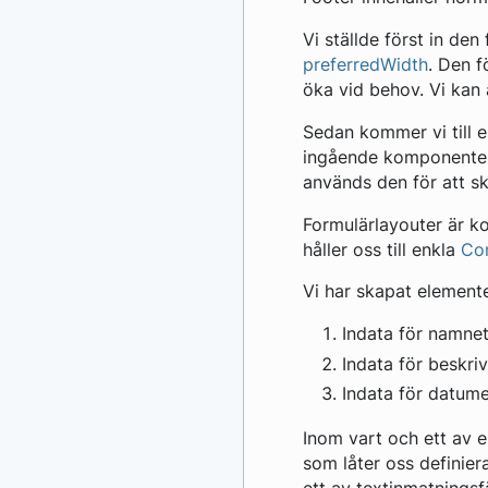
Vi ställde först in den
preferredWidth
. Den 
öka vid behov. Vi ka
Sedan kommer vi till 
ingående komponenter 
används den för att s
Formulärlayouter är ko
håller oss till enkla
Con
Vi har skapat element
Indata för namne
Indata för beskri
Indata för datume
Inom vart och ett av 
som låter oss definier