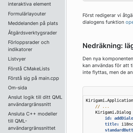
interaktiva element
Formulärlayouter
Först redigerar vi åt
dialogens funktion
ope
Meddelanden på plats
Åtgärdsverktygsrader
Förloppsrader och
Nedräkning: läg
indikatorer
Den nya komponenten v
Listvyer
kan användas för att t
Förstå CMakeLists
inte flyttas, men de an
Förstå sig på main.cpp
Om-sida
Anslut logik till ditt QML
Kirigami
.
Applicatio
användargränssnitt
Kirigami
.
Dialog
Ansluta C++ modeller
id: addDial
till QML-
title:
i18n
användargränssnittet
standardBut