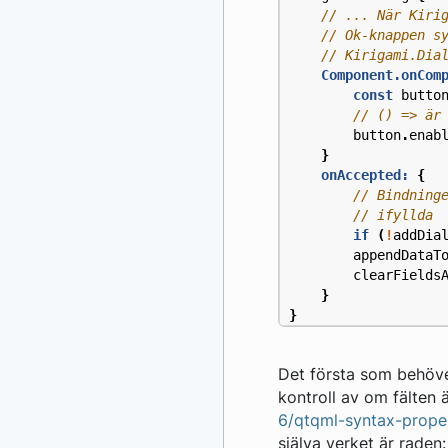
Component.onCom
const
butto
button
.
enab
}
onAccepted:
{
if
(
!
addDia
appendDataT
clearFields
}
}
Det första som behöv
kontroll av om fälten ä
6/qtqml-syntax-proper
själva verket är raden: