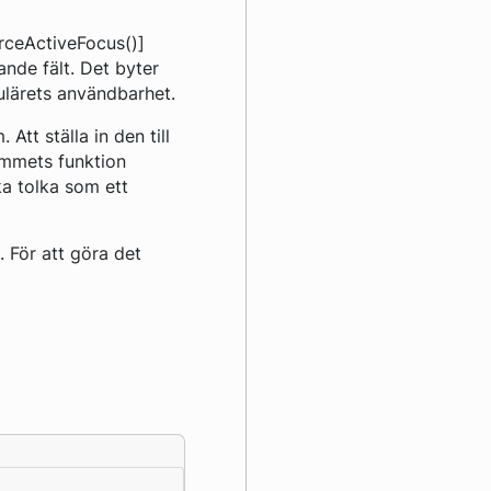
rceActiveFocus()]
ande fält. Det byter
mulärets användbarhet.
 Att ställa in den till
ammets funktion
ka tolka som ett
. För att göra det