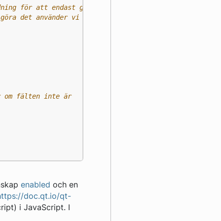
enskap
enabled
och en
https://doc.qt.io/qt-
pt) i JavaScript. I