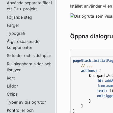
Använda separata filer i
Istället använder vi en
ett C++ projekt
Följande steg
Färger
Typografi
Öppna dialogru
Åtgärdsbaserade
komponenter
Sidrader och sidstaplar
pageStack.initialPa
Rullningsbara sidor och
listvyer
actions:
[
Kirigami
.
Ac
Kort
id: add
Lådor
icon.na
text:
i
Chips
onTrigg
}
Typer av dialogrutor
]
Kontroller och
}