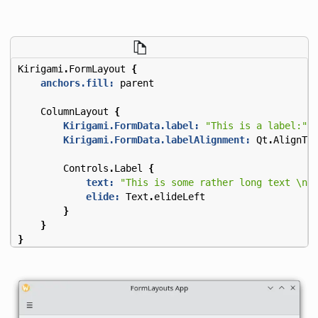
Kirigami
.
FormLayout
{
anchors.fill:
parent
ColumnLayout
{
Kirigami.FormData.label:
"This is a label:"
Kirigami.FormData.labelAlignment:
Qt
.
AlignTo
Controls
.
Label
{
text:
"This is some rather long text \nt
elide:
Text
.
elideLeft
}
}
}