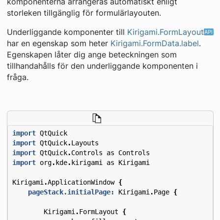
komponenterna arrangeras automatiskt enligt
storleken tillgänglig för formulärlayouten.
Underliggande komponenter till
Kirigami.FormLayout
har en egenskap som heter
Kirigami.FormData.label
.
Egenskapen låter dig ange beteckningen som
tillhandahålls för den underliggande komponenten i
fråga.
import
QtQuick
import
QtQuick
.
Layouts
import
QtQuick
.
Controls
as
Controls
import
org
.
kde
.
kirigami
as
Kirigami
Kirigami
.
ApplicationWindow
{
pageStack.initialPage:
Kirigami
.
Page
{
Kirigami
.
FormLayout
{