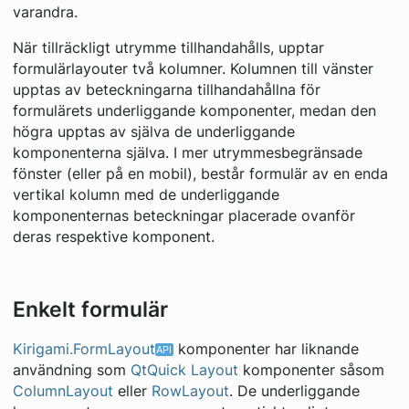
varandra.
När tillräckligt utrymme tillhandahålls, upptar
formulärlayouter två kolumner. Kolumnen till vänster
upptas av beteckningarna tillhandahållna för
formulärets underliggande komponenter, medan den
högra upptas av själva de underliggande
komponenterna själva. I mer utrymmesbegränsade
fönster (eller på en mobil), består formulär av en enda
vertikal kolumn med de underliggande
komponenternas beteckningar placerade ovanför
deras respektive komponent.
Enkelt formulär
Kirigami.FormLayout
komponenter har liknande
användning som
QtQuick Layout
komponenter såsom
ColumnLayout
eller
RowLayout
. De underliggande