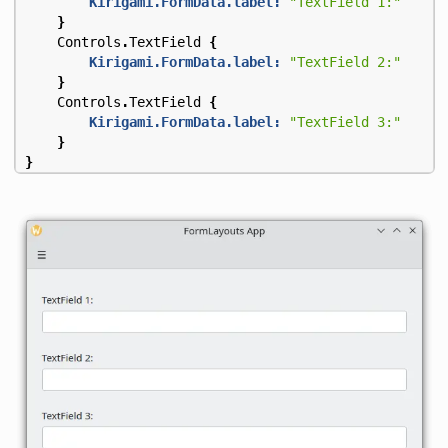
Kirigami.FormData.label:
"TextField 1:"
}
Controls
.
TextField
{
Kirigami.FormData.label:
"TextField 2:"
}
Controls
.
TextField
{
Kirigami.FormData.label:
"TextField 3:"
}
}