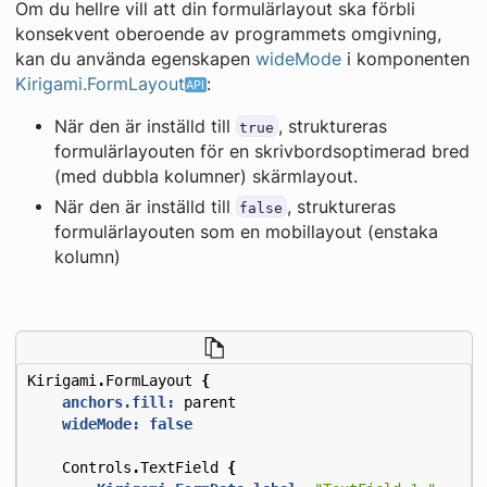
Om du hellre vill att din formulärlayout ska förbli
konsekvent oberoende av programmets omgivning,
kan du använda egenskapen
wideMode
i komponenten
Kirigami.FormLayout
:
När den är inställd till
, struktureras
true
formulärlayouten för en skrivbordsoptimerad bred
(med dubbla kolumner) skärmlayout.
När den är inställd till
, struktureras
false
formulärlayouten som en mobillayout (enstaka
kolumn)
Kirigami
.
FormLayout
{
anchors.fill:
parent
wideMode:
false
Controls
.
TextField
{