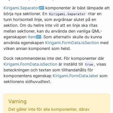
Kirigami.Separator
komponenter är bäst lämpade att
börja nya sektioner. En
ritar en
Kirigami.Separator
tunn horisontell linje, som avgränsar slutet på en
sektion. Om du hellre inte vill att en linje ska ritas
mellan sektioner, kan du använda den vanliga QML-
egenskapen
Item
. Som alternativ skulle du kunna
använda egenskapen
Kirigami.FormData.isSection
med
vilken annan komponent som helst.
Dock rekommenderas inte det. För komponenter där
Kirigami.FormData.isSection
är inställd till
, visas
true
beteckningen och texten som tillhandahålls för
komponentens egenskap
Kirigami.FormData.label
som
sektionens sidhuvudtext.
Varning
Det gäller inte för alla komponenter, därav