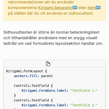
rekommendationen att du använder
komponenterna
Kirigami.Separator
eller
Item
på ställen där du vill använda en sidhuvudtext.
Sidhuvudtexten är större än normal beteckningstext
och tillhandahåller användare med en snygg visuell
ledtråd om vad formulärets layoutsektion handlar om.
Kirigami
.
FormLayout
{
anchors.fill:
parent
Controls
.
TextField
{
Kirigami.FormData.label:
"TextField 1:"
}
Controls
.
TextField
{
Kirigami.FormData.label:
"TextField 2:"