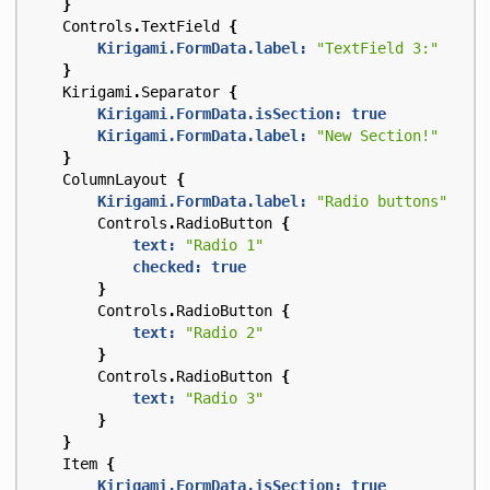
}
Controls
.
TextField
{
Kirigami.FormData.label:
"TextField 3:"
}
Kirigami
.
Separator
{
Kirigami.FormData.isSection:
true
Kirigami.FormData.label:
"New Section!"
}
ColumnLayout
{
Kirigami.FormData.label:
"Radio buttons"
Controls
.
RadioButton
{
text:
"Radio 1"
checked:
true
}
Controls
.
RadioButton
{
text:
"Radio 2"
}
Controls
.
RadioButton
{
text:
"Radio 3"
}
}
Item
{
Kirigami.FormData.isSection:
true