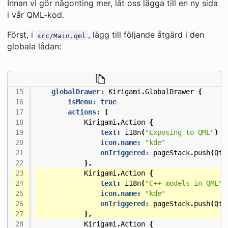
Innan vi gör någonting mer, låt oss lägga till en ny sida
i vår QML-kod.
Först, i
, lägg till följande åtgärd i den
src/Main.qml
globala lådan:
globalDrawer:
Kirigami
.
GlobalDrawer
{
isMenu:
true
actions:
[
Kirigami
.
Action
{
text:
i18n
(
"Exposing to QML"
)
icon.name:
"kde"
onTriggered:
pageStack
.
push
(
Qt
.
},
Kirigami
.
Action
{
text:
i18n
(
"C++ models in QML"
)
icon.name:
"kde"
onTriggered:
pageStack
.
push
(
Qt
.
},
Kirigami
.
Action
{