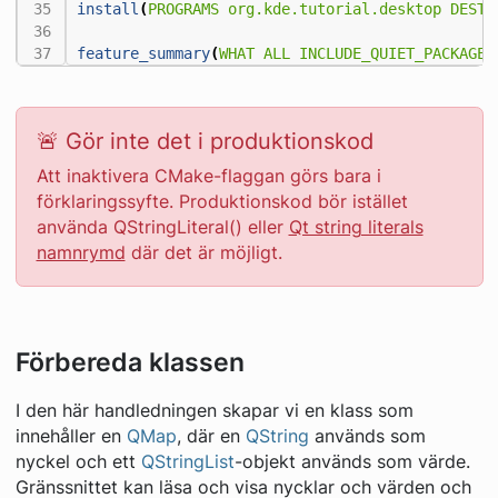
install
(
PROGRAMS
org.kde.tutorial.desktop
DESTI
feature_summary
(
WHAT
ALL
INCLUDE_QUIET_PACKAGES
🚨 Gör inte det i produktionskod
Att inaktivera CMake-flaggan görs
bara
i
förklaringssyfte. Produktionskod bör istället
använda QStringLiteral() eller
Qt string literals
namnrymd
där det är möjligt.
Förbereda klassen
I den här handledningen skapar vi en klass som
innehåller en
QMap
, där en
QString
används som
nyckel och ett
QStringList
-objekt används som värde.
Gränssnittet kan läsa och visa nycklar och värden och