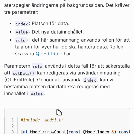
återspeglar ändringarna på bakgrundssidan. Det kräver
tre parametrar:
: Platsen för data.
index
: Det nya datainnehållet.
value
: I det här sammanhang används rollen för att
role
tala om för vyer hur de ska hantera data. Rollen
ska vara
Qt::EditRole
här.
Parametern
används i detta fall för att säkerställa
role
att
kan redigeras via användarinmatning
setData()
(Qt::EditRole). Genom att använda
, kan vi
index
bestämma platsen där data ska redigeras med
innehållet i
.
value
#include
"model.h"
int
Model
::
rowCount
(
const
QModelIndex
&
)
const