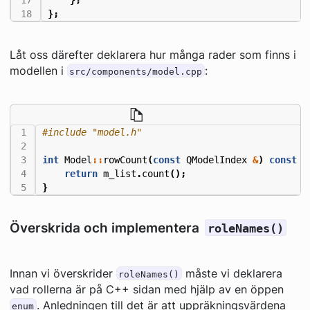
};
Låt oss därefter deklarera hur många rader som finns i
modellen i
:
src/components/model.cpp
#include
"model.h"
int
Model
::
rowCount
(
const
QModelIndex
&
)
const
{
return
m_list
.
count
();
}
Överskrida och implementera
roleNames()
Innan vi överskrider
måste vi deklarera
roleNames()
vad rollerna är på C++ sidan med hjälp av en öppen
. Anledningen till det är att uppräkningsvärdena
enum