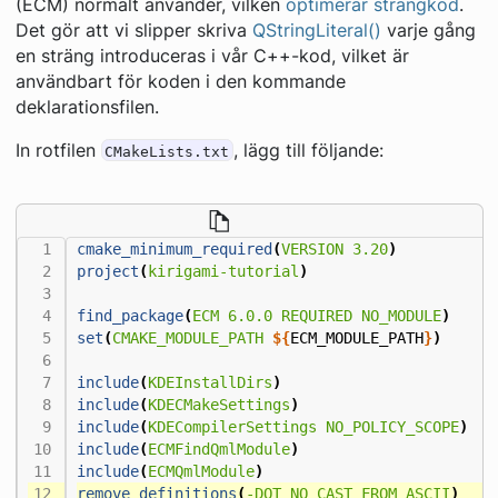
(ECM) normalt använder, vilken
optimerar strängkod
.
Det gör att vi slipper skriva
QStringLiteral()
varje gång
en sträng introduceras i vår C++-kod, vilket är
användbart för koden i den kommande
deklarationsfilen.
In rotfilen
, lägg till följande:
CMakeLists.txt
cmake_minimum_required
(
VERSION
3.20
)
project
(
kirigami-tutorial
)
find_package
(
ECM
6.0.0
REQUIRED
NO_MODULE
)
set
(
CMAKE_MODULE_PATH
${
ECM_MODULE_PATH
}
)
include
(
KDEInstallDirs
)
include
(
KDECMakeSettings
)
include
(
KDECompilerSettings
NO_POLICY_SCOPE
)
include
(
ECMFindQmlModule
)
include
(
ECMQmlModule
)
remove_definitions
(
-DQT_NO_CAST_FROM_ASCII
)