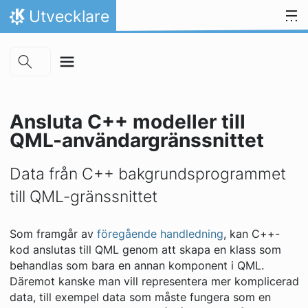
Skip to main content
Gå till innehåll
Utvecklare
Hem
Ansluta C++ modeller till
QML-användargränssnittet
Data från C++ bakgrundsprogrammet
till QML-gränssnittet
Som framgår av
föregående handledning
, kan C++-
kod anslutas till QML genom att skapa en klass som
behandlas som bara en annan komponent i QML.
Däremot kanske man vill representera mer komplicerad
data, till exempel data som måste fungera som en