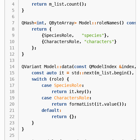
return
m_list
.
count
();
}
QHash
<
int
,
QByteArray
>
Model
::
roleNames
()
const
return
{
{
SpeciesRole
,
"species"
},
{
CharactersRole
,
"characters"
}
};
}
QVariant
Model
::
data
(
const
QModelIndex
&
index
,
const
auto
it
=
std
::
next
(
m_list
.
begin
(),
i
switch
(
role
)
{
case
SpeciesRole
:
return
it
.
key
();
case
CharactersRole
:
return
formatList
(
it
.
value
());
default
:
return
{};
}
}