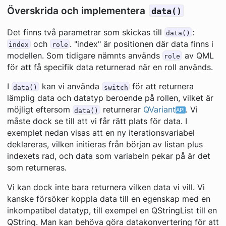
Överskrida och implementera
data()
Det finns två parametrar som skickas till
:
data()
och
. "index" är positionen där data finns i
index
role
modellen. Som tidigare nämnts används
av QML
role
för att få specifik data returnerad när en roll används.
I
kan vi använda
för att returnera
data()
switch
lämplig data och datatyp beroende på rollen, vilket är
möjligt eftersom
returnerar
QVariant
. Vi
data()
måste dock se till att vi får rätt plats för data. I
exemplet nedan visas att en ny iterationsvariabel
deklareras, vilken initieras från början av listan plus
indexets rad, och data som variabeln pekar på är det
som returneras.
Vi kan dock inte bara returnera vilken data vi vill. Vi
kanske försöker koppla data till en egenskap med en
inkompatibel datatyp, till exempel en QStringList till en
QString. Man kan behöva göra datakonvertering för att