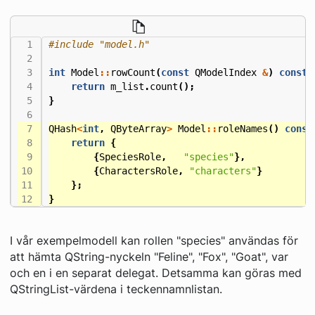
#include
"model.h"
int
Model
::
rowCount
(
const
QModelIndex
&
)
const
return
m_list
.
count
();
}
QHash
<
int
,
QByteArray
>
Model
::
roleNames
()
const
return
{
{
SpeciesRole
,
"species"
},
{
CharactersRole
,
"characters"
}
};
}
I vår exempelmodell kan rollen "species" användas för
att hämta QString-nyckeln "Feline", "Fox", "Goat", var
och en i en separat delegat. Detsamma kan göras med
QStringList-värdena i teckennamnlistan.