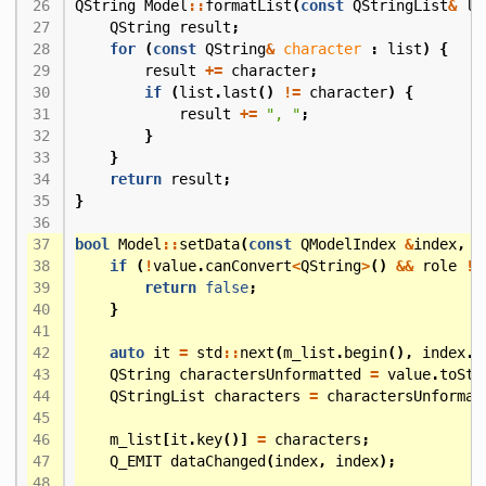
QString
Model
::
formatList
(
const
QStringList
&
li
QString
result
;
for
(
const
QString
&
character
:
list
)
{
result
+=
character
;
if
(
list
.
last
()
!=
character
)
{
result
+=
", "
;
}
}
return
result
;
}
bool
Model
::
setData
(
const
QModelIndex
&
index
,
c
if
(
!
value
.
canConvert
<
QString
>
()
&&
role
!=
return
false
;
}
auto
it
=
std
::
next
(
m_list
.
begin
(),
index
.
r
QString
charactersUnformatted
=
value
.
toStr
QStringList
characters
=
charactersUnformat
m_list
[
it
.
key
()]
=
characters
;
Q_EMIT
dataChanged
(
index
,
index
);