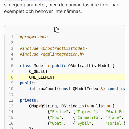
sin egen parameter, men den användas inte i det här
exemplet och behöver inte nämnas.
#include
<QAbstractListModel>
#include
<qqmlintegration.h>
class
Model
:
public
QAbstractListModel
{
Q_OBJECT
QML_ELEMENT
public
:
int
rowCount
(
const
QModelIndex
&
)
const
ove
private
:
QMap
<
QString
,
QStringList
>
m_list
=
{
{
"Feline"
,
{
"Tigress"
,
"Waai Fuu"
{
"Fox"
,
{
"Carmelita"
,
"Diane"
,
"
{
"Goat"
,
{
"Sybil"
,
"Toriel"
}}
};