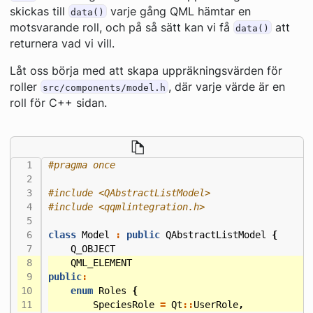
skickas till
varje gång QML hämtar en
data()
motsvarande roll, och på så sätt kan vi få
att
data()
returnera vad vi vill.
Låt oss börja med att skapa uppräkningsvärden för
roller
, där varje värde är en
src/components/model.h
roll för C++ sidan.
#include
<QAbstractListModel>
#include
<qqmlintegration.h>
class
Model
:
public
QAbstractListModel
{
Q_OBJECT
QML_ELEMENT
public
:
enum
Roles
{
SpeciesRole
=
Qt
::
UserRole
,