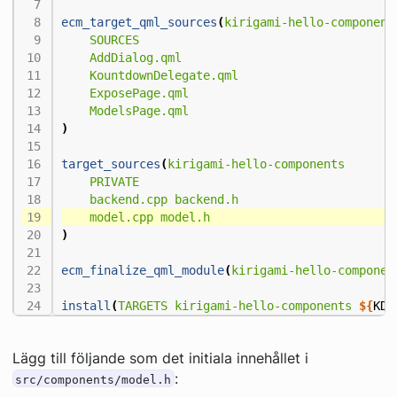
ecm_target_qml_sources
(
kirigami-hello-component
SOURCES
AddDialog.qml
KountdownDelegate.qml
ExposePage.qml
ModelsPage.qml
)
target_sources
(
kirigami-hello-components
PRIVATE
backend.cpp
backend.h
model.cpp
model.h
)
ecm_finalize_qml_module
(
kirigami-hello-componen
install
(
TARGETS
kirigami-hello-components
${
KDE
Lägg till följande som det initiala innehållet i
:
src/components/model.h