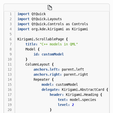
import
QtQuick
import
QtQuick
.
Layouts
import
QtQuick
.
Controls
as
Controls
import
org
.
kde
.
kirigami
as
Kirigami
Kirigami
.
ScrollablePage
{
title:
"C++ models in QML"
Model
{
id: customModel
}
ColumnLayout
{
anchors.left:
parent
.
left
anchors.right:
parent
.
right
Repeater
{
model:
customModel
delegate:
Kirigami
.
AbstractCard
{
header:
Kirigami
.
Heading
{
text:
model
.
species
level:
2
}