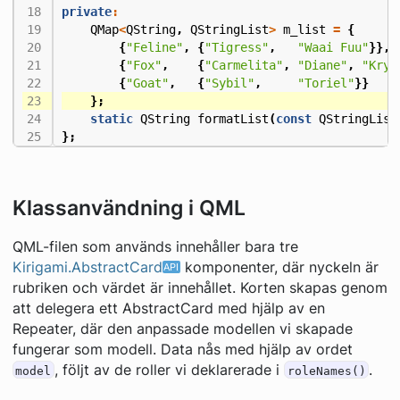
private
:
QMap
<
QString
,
QStringList
>
m_list
=
{
{
"Feline"
,
{
"Tigress"
,
"Waai Fuu"
}},
{
"Fox"
,
{
"Carmelita"
,
"Diane"
,
"Krys
{
"Goat"
,
{
"Sybil"
,
"Toriel"
}}
};
static
QString
formatList
(
const
QStringList
};
Klassanvändning i QML
QML-filen som används innehåller bara tre
Kirigami.AbstractCard
komponenter, där nyckeln är
rubriken och värdet är innehållet. Korten skapas genom
att delegera ett AbstractCard med hjälp av en
Repeater, där den anpassade modellen vi skapade
fungerar som modell. Data nås med hjälp av ordet
, följt av de roller vi deklarerade i
.
model
roleNames()