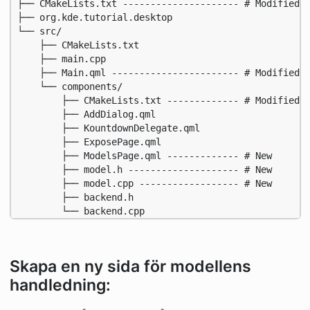
├── CMakeLists.txt --------------------- # Modified f
├── org.kde.tutorial.desktop

└── src/

    ├── CMakeLists.txt

    ├── main.cpp

    ├── Main.qml ----------------------- # Modified

    └── components/

        ├── CMakeLists.txt ------------- # Modified

        ├── AddDialog.qml

        ├── KountdownDelegate.qml

        ├── ExposePage.qml

        ├── ModelsPage.qml ------------- # New

        ├── model.h -------------------- # New

        ├── model.cpp ------------------ # New

        ├── backend.h

        └── backend.cpp
Skapa en ny sida för modellens
handledning: