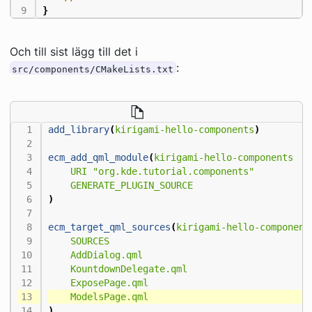
}
Och till sist lägg till det i
:
src/components/CMakeLists.txt
add_library
(
kirigami-hello-components
)
ecm_add_qml_module
(
kirigami-hello-components
URI
"org.kde.tutorial.components"
GENERATE_PLUGIN_SOURCE
)
ecm_target_qml_sources
(
kirigami-hello-component
SOURCES
AddDialog.qml
KountdownDelegate.qml
ExposePage.qml
ModelsPage.qml
)