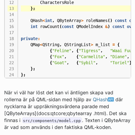
CharactersRole
};
QHash
<
int
,
QByteArray
>
roleNames
()
const
ov
int
rowCount
(
const
QModelIndex
&
)
const
ove
private
:
QMap
<
QString
,
QStringList
>
m_list
=
{
{
"Feline"
,
{
"Tigress"
,
"Waai Fuu"
{
"Fox"
,
{
"Carmelita"
,
"Diane"
,
"
{
"Goat"
,
{
"Sybil"
,
"Toriel"
}}
};
};
När vi väl har löst det kan vi äntligen skapa vad
rollerna är på QML-sidan med hjälp av
QHash
där
nycklarna är uppräkningsvärdena parade med
[QByteArrays](docs:qtcore;qbytearray .html). Det ska
finnas i
. Texten i QByteArray
src/components/model.cpp
är vad som används i den faktiska QML-koden.