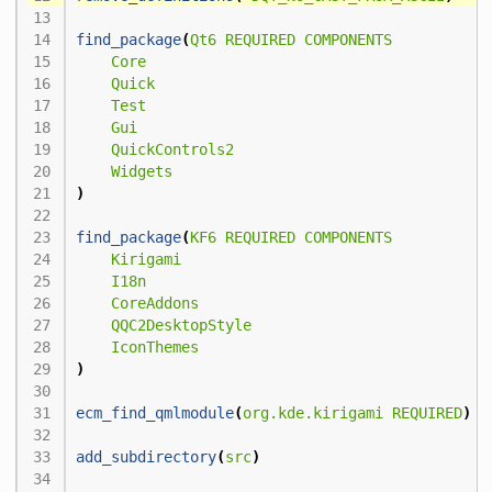
find_package
(
Qt6
REQUIRED
COMPONENTS
Core
Quick
Test
Gui
QuickControls2
Widgets
)
find_package
(
KF6
REQUIRED
COMPONENTS
Kirigami
I18n
CoreAddons
QQC2DesktopStyle
IconThemes
)
ecm_find_qmlmodule
(
org.kde.kirigami
REQUIRED
)
add_subdirectory
(
src
)