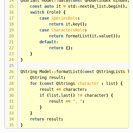
QVariant
Model
::
data
(
const
QModelIndex
&
index
,
const
auto
it
=
std
::
next
(
m_list
.
begin
(),
i
switch
(
role
)
{
case
SpeciesRole
:
return
it
.
key
();
case
CharactersRole
:
return
formatList
(
it
.
value
());
default
:
return
{};
}
}
QString
Model
::
formatList
(
const
QStringList
&
li
QString
result
;
for
(
const
QString
&
character
:
list
)
{
result
+=
character
;
if
(
list
.
last
()
!=
character
)
{
result
+=
", "
;
}
}
return
result
;
}