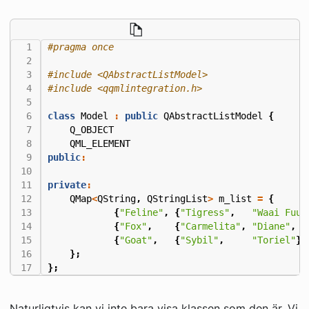
#include
<QAbstractListModel>
#include
<qqmlintegration.h>
class
Model
:
public
QAbstractListModel
{
Q_OBJECT
QML_ELEMENT
public
:
private
:
QMap
<
QString
,
QStringList
>
m_list
=
{
{
"Feline"
,
{
"Tigress"
,
"Waai Fuu"
{
"Fox"
,
{
"Carmelita"
,
"Diane"
,
"
{
"Goat"
,
{
"Sybil"
,
"Toriel"
}}
};
};
Naturligtvis kan vi inte bara visa klassen som den är. Vi