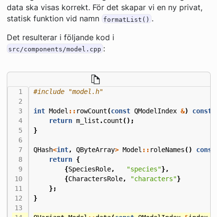
data ska visas korrekt. För det skapar vi en ny privat,
statisk funktion vid namn
.
formatList()
Det resulterar i följande kod i
:
src/components/model.cpp
#include
"model.h"
int
Model
::
rowCount
(
const
QModelIndex
&
)
const
return
m_list
.
count
();
}
QHash
<
int
,
QByteArray
>
Model
::
roleNames
()
const
return
{
{
SpeciesRole
,
"species"
},
{
CharactersRole
,
"characters"
}
};
}