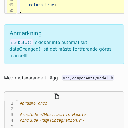
return
true
;
}
Anmärkning
skickar inte automatiskt
setData()
dataChanged()
så det måste fortfarande göras
manuellt.
Med motsvarande tillägg i
:
src/components/model.h
#include
<QAbstractListModel>
#include
<qqmlintegration.h>