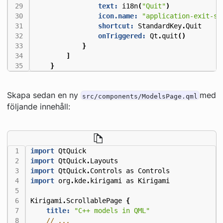
text:
i18n
(
"Quit"
)
icon.name:
"application-exit-sy
shortcut:
StandardKey
.
Quit
onTriggered:
Qt
.
quit
()
}
]
}
Skapa sedan en ny
med
src/components/ModelsPage.qml
följande innehåll:
import
QtQuick
import
QtQuick
.
Layouts
import
QtQuick
.
Controls
as
Controls
import
org
.
kde
.
kirigami
as
Kirigami
Kirigami
.
ScrollablePage
{
title:
"C++ models in QML"