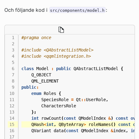
Och följande kod i
:
src/components/model.h
#include
<QAbstractListModel>
#include
<qqmlintegration.h>
class
Model
:
public
QAbstractListModel
{
Q_OBJECT
QML_ELEMENT
public
:
enum
Roles
{
SpeciesRole
=
Qt
::
UserRole
,
CharactersRole
};
int
rowCount
(
const
QModelIndex
&
)
const
ove
QHash
<
int
,
QByteArray
>
roleNames
()
const
ov
QVariant
data
(
const
QModelIndex
&
index
,
int