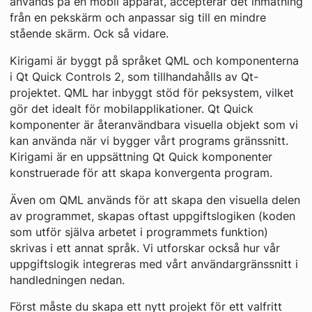
används på en mobil apparat, accepterar det inmatning
från en pekskärm och anpassar sig till en mindre
stående skärm. Ock så vidare.
Kirigami är byggt på språket QML och komponenterna
i Qt Quick Controls 2, som tillhandahålls av Qt-
projektet. QML har inbyggt stöd för peksystem, vilket
gör det idealt för mobilapplikationer. Qt Quick
komponenter är återanvändbara visuella objekt som vi
kan använda när vi bygger vårt programs gränssnitt.
Kirigami är en uppsättning Qt Quick komponenter
konstruerade för att skapa konvergenta program.
Även om QML används för att skapa den visuella delen
av programmet, skapas oftast uppgiftslogiken (koden
som utför själva arbetet i programmets funktion)
skrivas i ett annat språk. Vi utforskar också hur vår
uppgiftslogik integreras med vårt användargränssnitt i
handledningen nedan.
Först måste du skapa ett nytt projekt för ett valfritt