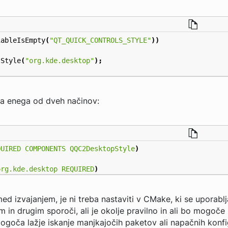
iableIsEmpty
(
"QT_QUICK_CONTROLS_STYLE"
))
tStyle
(
"org.kde.desktop"
);
 na enega od dveh načinov:
QUIRED
COMPONENTS
QQC2DesktopStyle
)
org.kde.desktop
REQUIRED
)
ed izvajanjem, je ni treba nastaviti v CMake, ki se uporab
 in drugim sporoči, ali je okolje pravilno in ali bo mogoče
ogoča lažje iskanje manjkajočih paketov ali napačnih konfig