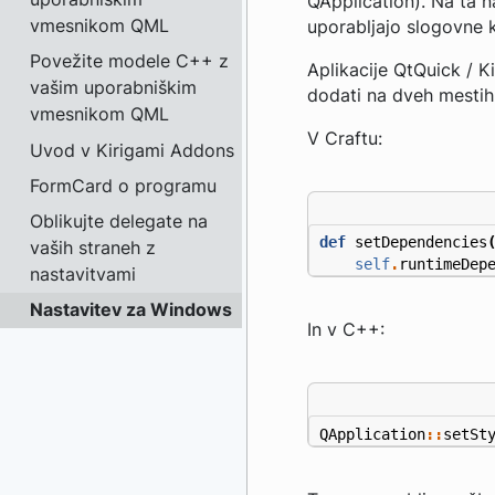
QApplication). Na ta 
vmesnikom QML
uporabljajo slogovne
Povežite modele C++ z
Aplikacije QtQuick / K
vašim uporabniškim
dodati na dveh mestih
vmesnikom QML
V Craftu:
Uvod v Kirigami Addons
FormCard o programu
Oblikujte delegate na
def
setDependencies
vaših straneh z
self
.
runtimeDep
nastavitvami
Nastavitev za Windows
In v C++:
QApplication
::
setSt