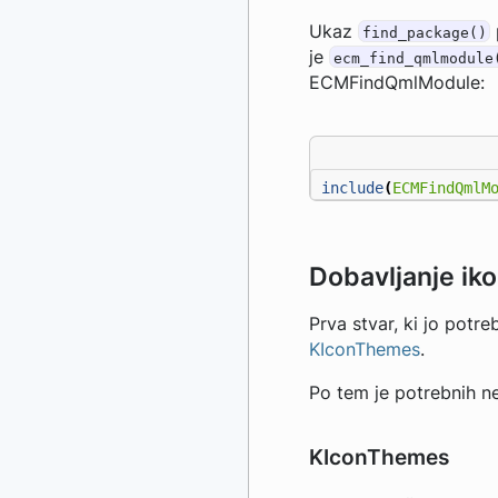
Ukaz
find_package()
je
ecm_find_qmlmodule
ECMFindQmlModule:
include
(
ECMFindQmlM
Dobavljanje ik
Prva stvar, ki jo potre
KIconThemes
.
Po tem je potrebnih ne
KIconThemes