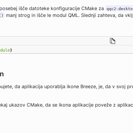
posebej išče datoteke konfiguracije CMake za
qqc2-deskto
manj strog in išče le modul QML. Slednji zahteva, da vklj
()
odule
)
on
bujete, da aplikacija uporablja ikone Breeze, je, da v svoj pr
kaj ukazov CMake, da se ikona aplikacije poveže z aplikaci