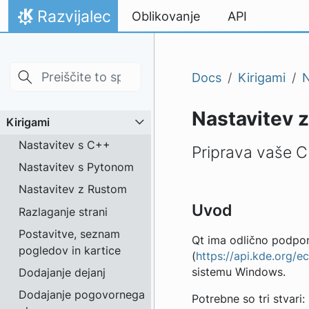
Skip to main content
Preskoči na vsebino
Razvijalec
Oblikovanje
API
Domov
Docs
Kirigami
N
Nastavitev 
Kirigami
Nastavitev s C++
Priprava vaše C
Nastavitev s Pytonom
Nastavitev z Rustom
Uvod
Razlaganje strani
Postavitve, seznam
Qt ima odlično podpor
pogledov in kartice
(
https://api.kde.org/e
Dodajanje dejanj
sistemu Windows.
Dodajanje pogovornega
Potrebne so tri stvari: