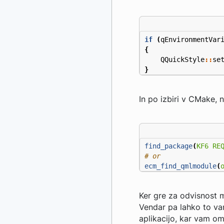
if
(
qEnvironmentVar
{
QQuickStyle
::
se
}
In po izbiri v CMake,
find_package
(
KF6
RE
ecm_find_qmlmodule
(
Ker gre za odvisnost m
Vendar pa lahko to vam
aplikacijo, kar vam om