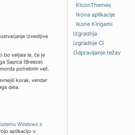
KIconThemes
Ikona aplikacije
Ikone Kirigami
Izgradnja
ustvarjanje izvedljive
Izgradnje CI
Odpravljanje težav
 bo veljala le, če je
oga Sapica (Breeze)
e morda potrebnih več.
evnejši korak, vendar
ega dela.
sistemu Windows s
vojo aplikacijo v