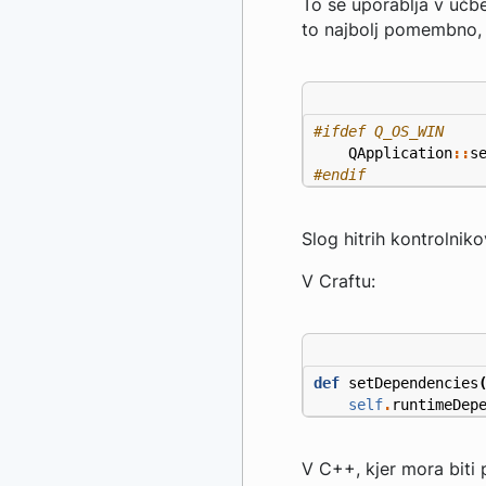
To se uporablja v učbe
to najbolj pomembno, 
QApplication
::
s
#endif
Slog hitrih kontrolniko
V Craftu:
def
setDependencies
self
.
runtimeDep
V C++, kjer mora biti