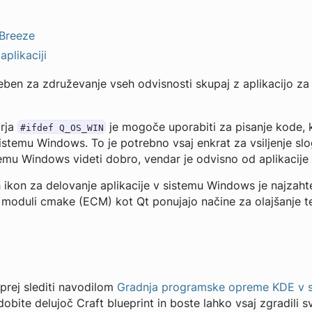
 Breeze
aplikaciji
reben za združevanje vseh odvisnosti skupaj z aplikacijo za 
orja
je mogoče uporabiti za pisanje kode, ki
#ifdef Q_OS_WIN
sistemu Windows. To je potrebno vsaj enkrat za vsiljenje sl
stemu Windows videti dobro, vendar je odvisno od aplikacij
 ikon za delovanje aplikacije v sistemu Windows je najzaht
 moduli cmake (ECM) kot Qt ponujajo načine za olajšanje t
prej slediti navodilom
Gradnja programske opreme KDE v 
dobite delujoč Craft blueprint in boste lahko vsaj zgradili s