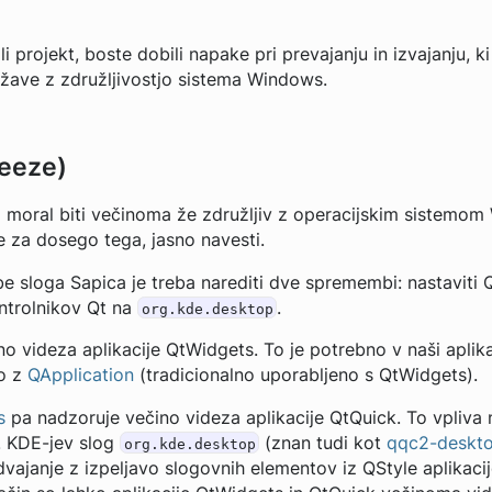
li projekt, boste dobili napake pri prevajanju in izvajanju
ežave z združljivostjo sistema Windows.
reeze)
i moral biti večinoma že združljiv z operacijskim sistemom
e za dosego tega, jasno navesti.
e sloga Sapica je treba narediti dve spremembi: nastaviti 
ontrolnikov Qt na
.
org.kde.desktop
o videza aplikacije QtWidgets. To je potrebno v naši aplika
mo z
QApplication
(tradicionalno uporabljeno s QtWidgets).
s
pa nadzoruje večino videza aplikacije QtQuick. To vpliva
L. KDE-jev slog
(znan tudi kot
qqc2-deskto
org.kde.desktop
vajanje z izpeljavo slogovnih elementov iz QStyle aplikacij