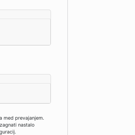
lja med prevajanjem.
 zagnati nastalo
uracij.