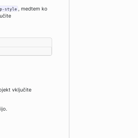
, medtem ko
p-style
učite
ojekt vključite
jo.