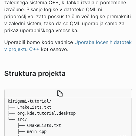
zalednega sistema C++, ki lahko izvajajo pomembne
izračune. Pisanje logike v datoteke QML ni
priporočljivo, zato poskusite čim več logike premakniti
v zaledni sistem, tako da se QML uporablja samo za
prikaz uporabniškega vmesnika.
Uporabili bomo kodo vadnice
Uporaba ločenih datotek
v projektu C++
kot osnovo.
Struktura projekta
kirigami-tutorial/

├── CMakeLists.txt

├── org.kde.tutorial.desktop

└── src/

    ├── CMakeLists.txt

    ├── main.cpp
