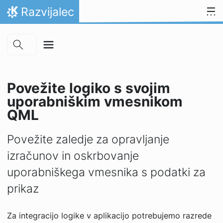
Skip to main content
Preskoči na vsebino
Razvijalec
Domov
Povežite logiko s svojim
uporabniškim vmesnikom
QML
Povežite zaledje za opravljanje
izračunov in oskrbovanje
uporabniškega vmesnika s podatki za
prikaz
Za integracijo logike v aplikacijo potrebujemo razrede