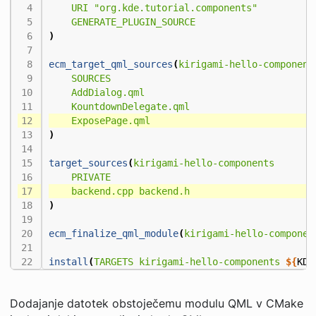
URI
"org.kde.tutorial.components"
GENERATE_PLUGIN_SOURCE
)
ecm_target_qml_sources
(
kirigami-hello-component
SOURCES
AddDialog.qml
KountdownDelegate.qml
ExposePage.qml
)
target_sources
(
kirigami-hello-components
PRIVATE
backend.cpp
backend.h
)
ecm_finalize_qml_module
(
kirigami-hello-componen
install
(
TARGETS
kirigami-hello-components
${
KDE
Dodajanje datotek obstoječemu modulu QML v CMake