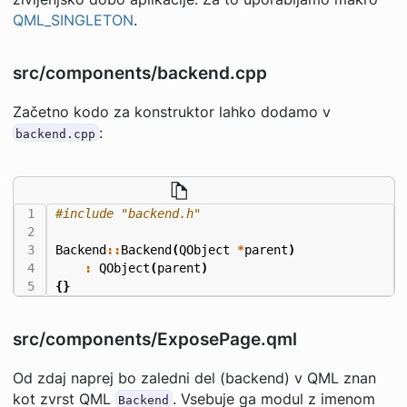
QML_SINGLETON
.
src/components/backend.cpp
Začetno kodo za konstruktor lahko dodamo v
:
backend.cpp
#include
"backend.h"
Backend
::
Backend
(
QObject
*
parent
)
:
QObject
(
parent
)
{}
src/components/ExposePage.qml
Od zdaj naprej bo zaledni del (backend) v QML znan
kot zvrst QML
. Vsebuje ga modul z imenom
Backend