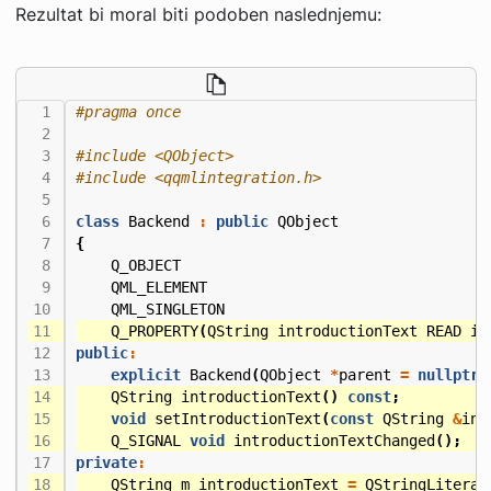
Rezultat bi moral biti podoben naslednjemu:
#include
<QObject>
#include
<qqmlintegration.h>
class
Backend
:
public
QObject
{
Q_OBJECT
QML_ELEMENT
QML_SINGLETON
Q_PROPERTY
(
QString
introductionText
READ
in
public
:
explicit
Backend
(
QObject
*
parent
=
nullptr
)
QString
introductionText
()
const
;
void
setIntroductionText
(
const
QString
&
int
Q_SIGNAL
void
introductionTextChanged
();
private
:
QString
m_introductionText
=
QStringLiteral