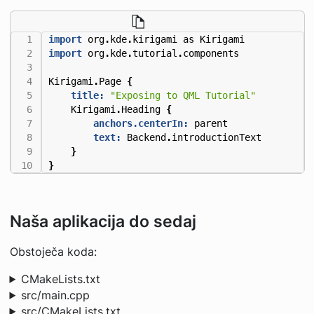
import
org
.
kde
.
kirigami
as
Kirigami
import
org
.
kde
.
tutorial
.
components
Kirigami
.
Page
{
title:
"Exposing to QML Tutorial"
Kirigami
.
Heading
{
anchors.centerIn:
parent
text:
Backend
.
introductionText
}
}
Naša aplikacija do sedaj
Obstoječa koda:
CMakeLists.txt
src/main.cpp
src/CMakeLists.txt