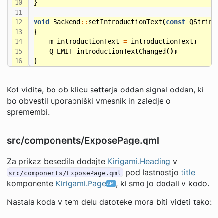
}
void
Backend
::
setIntroductionText
(
const
QString
{
m_introductionText
=
introductionText
;
Q_EMIT
introductionTextChanged
();
}
Kot vidite, bo ob klicu setterja oddan signal oddan, ki
bo obvestil uporabniški vmesnik in zaledje o
spremembi.
src/components/ExposePage.qml
Za prikaz besedila dodajte
Kirigami.Heading
v
pod lastnostjo
title
src/components/ExposePage.qml
komponente
Kirigami.Page
, ki smo jo dodali v kodo.
Nastala koda v tem delu datoteke mora biti videti tako: