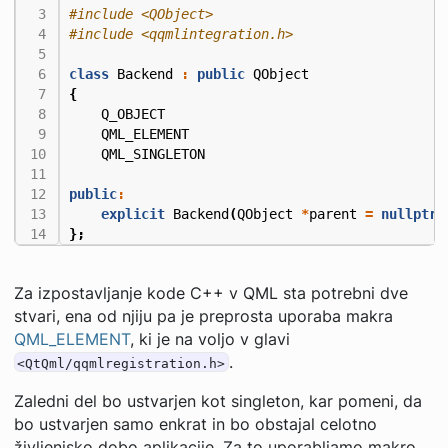
#include
<QObject>
#include
<qqmlintegration.h>
class
Backend
:
public
QObject
{
Q_OBJECT
QML_ELEMENT
QML_SINGLETON
public
:
explicit
Backend
(
QObject
*
parent
=
nullptr
)
};
Za izpostavljanje kode C++ v QML sta potrebni dve
stvari, ena od njiju pa je preprosta uporaba makra
QML_ELEMENT
, ki je na voljo v glavi
.
<QtQml/qqmlregistration.h>
Zaledni del bo ustvarjen kot singleton, kar pomeni, da
bo ustvarjen samo enkrat in bo obstajal celotno
življenjsko dobo aplikacije. Za to uporabljamo makro