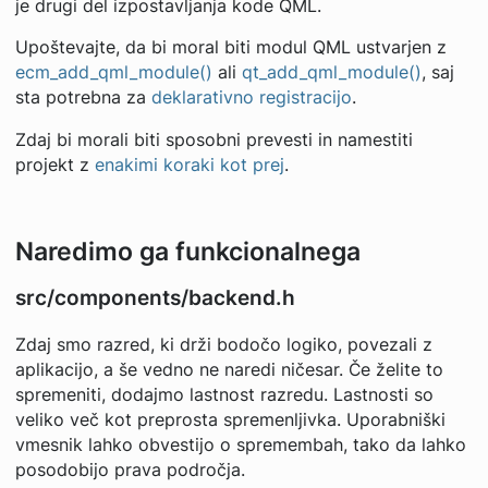
je drugi del izpostavljanja kode QML.
Upoštevajte, da bi moral biti modul QML ustvarjen z
ecm_add_qml_module()
ali
qt_add_qml_module()
, saj
sta potrebna za
deklarativno registracijo
.
Zdaj bi morali biti sposobni prevesti in namestiti
projekt z
enakimi koraki kot prej
.
Naredimo ga funkcionalnega
src/components/backend.h
Zdaj smo razred, ki drži bodočo logiko, povezali z
aplikacijo, a še vedno ne naredi ničesar. Če želite to
spremeniti, dodajmo lastnost razredu. Lastnosti so
veliko več kot preprosta spremenljivka. Uporabniški
vmesnik lahko obvestijo o spremembah, tako da lahko
posodobijo prava področja.