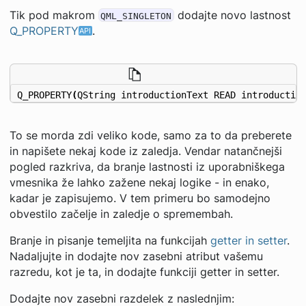
Tik pod makrom
dodajte novo lastnost
QML_SINGLETON
Q_PROPERTY
.
Q_PROPERTY
(
QString
introductionText
READ
introductio
To se morda zdi veliko kode, samo za to da preberete
in napišete nekaj kode iz zaledja. Vendar natančnejši
pogled razkriva, da branje lastnosti iz uporabniškega
vmesnika že lahko zažene nekaj logike - in enako,
kadar je zapisujemo. V tem primeru bo samodejno
obvestilo začelje in zaledje o spremembah.
Branje in pisanje temeljita na funkcijah
getter in setter
.
Nadaljujte in dodajte nov zasebni atribut vašemu
razredu, kot je ta, in dodajte funkciji getter in setter.
Dodajte nov zasebni razdelek z naslednjim: