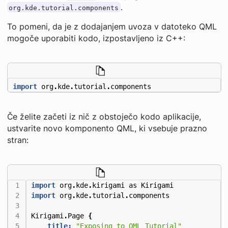
.
org.kde.tutorial.components
To pomeni, da je z dodajanjem uvoza v datoteko QML
mogoče uporabiti kodo, izpostavljeno iz C++:
import
org
.
kde
.
tutorial
.
components
Če želite začeti iz nič z obstoječo kodo aplikacije,
ustvarite novo komponento QML, ki vsebuje prazno
stran:
import
org
.
kde
.
kirigami
as
Kirigami
import
org
.
kde
.
tutorial
.
components
Kirigami
.
Page
{
title:
"Exposing to QML Tutorial"