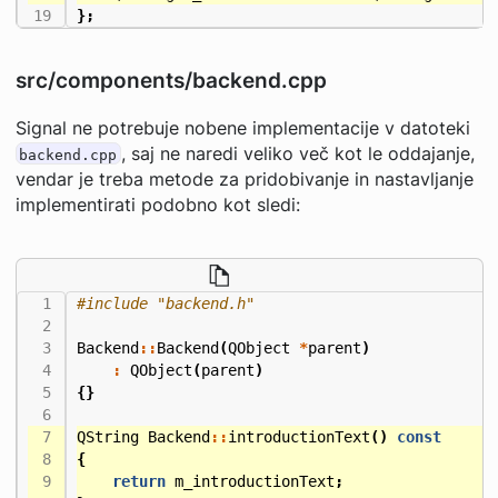
};
src/components/backend.cpp
Signal ne potrebuje nobene implementacije v datoteki
, saj ne naredi veliko več kot le oddajanje,
backend.cpp
vendar je treba metode za pridobivanje in nastavljanje
implementirati podobno kot sledi:
#include
"backend.h"
Backend
::
Backend
(
QObject
*
parent
)
:
QObject
(
parent
)
{}
QString
Backend
::
introductionText
()
const
{
return
m_introductionText
;