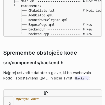
    ├── Main.qml ----------------------- # Modified

    └── components/

        ├── CMakeLists.txt ------------- # Modified

        ├── AddDialog.qml

        ├── KountdownDelegate.qml

        ├── ExposePage.qml ------------- # New

        ├── backend.h ------------------ # New

        └── backend.cpp ---------------- # New
Spremembe obstoječe kode
src/components/backend.h
Najprej ustvarite datoteko glave, ki bo vsebovala
kodo, izpostavljeno QML, in sicer zvrsti
:
Backend