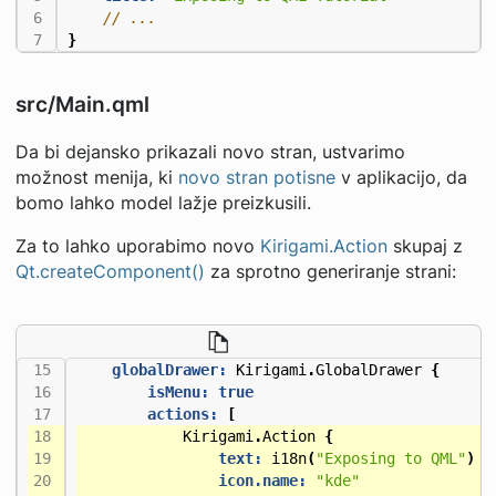
}
src/Main.qml
Da bi dejansko prikazali novo stran, ustvarimo
možnost menija, ki
novo stran potisne
v aplikacijo, da
bomo lahko model lažje preizkusili.
Za to lahko uporabimo novo
Kirigami.Action
skupaj z
Qt.createComponent()
za sprotno generiranje strani:
globalDrawer:
Kirigami
.
GlobalDrawer
{
isMenu:
true
actions:
[
Kirigami
.
Action
{
text:
i18n
(
"Exposing to QML"
)
icon.name:
"kde"