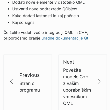
Dodati nove elemente v datoteko QML
Ustvariti nove podrazrede QObject
Kako dodati lastnosti in kaj počnejo
Kaj so signali
Če želite vedeti več o integraciji QML in C++,
priporočamo branje
uradne dokumentacije Qt
.
Next
Povežite
Previous
modele C++
Stran o
z vašim
programu
uporabniškim
vmesnikom
QML