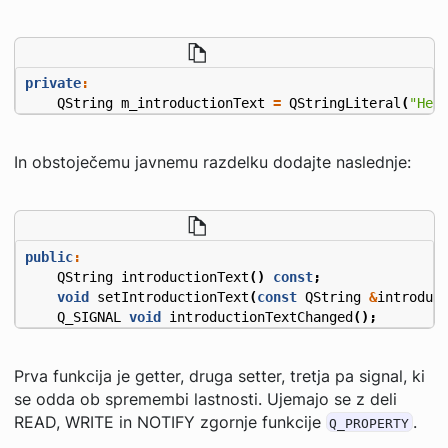
private
:
QString
m_introductionText
=
QStringLiteral
(
"Hel
In obstoječemu javnemu razdelku dodajte naslednje:
public
:
QString
introductionText
()
const
;
void
setIntroductionText
(
const
QString
&
introduc
Q_SIGNAL
void
introductionTextChanged
();
Prva funkcija je getter, druga setter, tretja pa signal, ki
se odda ob spremembi lastnosti. Ujemajo se z deli
READ, WRITE in NOTIFY zgornje funkcije
.
Q_PROPERTY