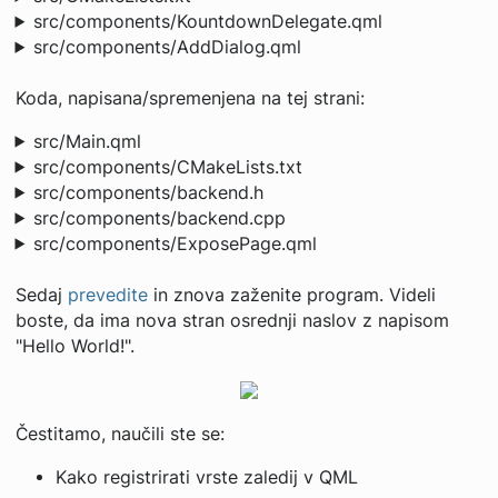
src/components/KountdownDelegate.qml
src/components/AddDialog.qml
Koda, napisana/spremenjena na tej strani:
src/Main.qml
src/components/CMakeLists.txt
src/components/backend.h
src/components/backend.cpp
src/components/ExposePage.qml
Sedaj
prevedite
in znova zaženite program. Videli
boste, da ima nova stran osrednji naslov z napisom
"Hello World!".
Čestitamo, naučili ste se:
Kako registrirati vrste zaledij v QML