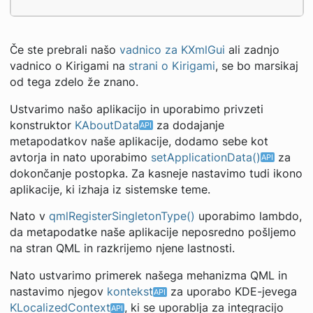
Če ste prebrali našo
vadnico za KXmlGui
ali zadnjo
vadnico o Kirigami na
strani o Kirigami
, se bo marsikaj
od tega zdelo že znano.
Ustvarimo našo aplikacijo in uporabimo privzeti
konstruktor
KAboutData
za dodajanje
metapodatkov naše aplikacije, dodamo sebe kot
avtorja in nato uporabimo
setApplicationData()
za
dokončanje postopka. Za kasneje nastavimo tudi ikono
aplikacije, ki izhaja iz sistemske teme.
Nato v
qmlRegisterSingletonType()
uporabimo lambdo,
da metapodatke naše aplikacije neposredno pošljemo
na stran QML in razkrijemo njene lastnosti.
Nato ustvarimo primerek našega mehanizma QML in
nastavimo njegov
kontekst
za uporabo KDE-jevega
KLocalizedContext
, ki se uporablja za integracijo