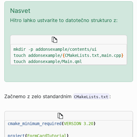
Nasvet
Hitro lahko ustvarite to datotečno strukturo z:
touch addonsexample/
{
CMakeLists.txt,main.cpp
}
touch addonsexample/Main.qml
Začnemo z zelo standardnim
:
CMakeLists.txt
cmake_minimum_required
(
VERSION
3.20
)
project
(
FormCardTutorial
)