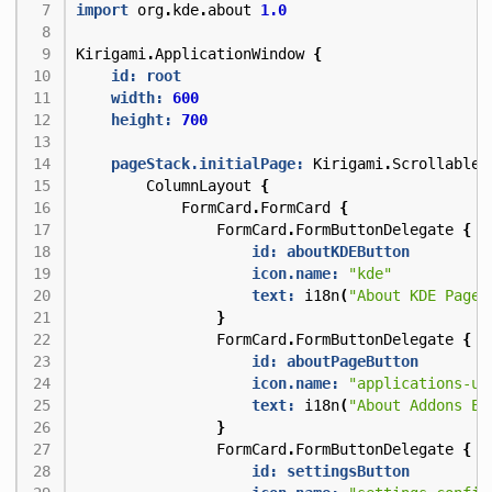
import
org
.
kde
.
about
1.0
Kirigami
.
ApplicationWindow
{
id: root
width:
600
height:
700
pageStack.initialPage:
Kirigami
.
ScrollableP
ColumnLayout
{
FormCard
.
FormCard
{
FormCard
.
FormButtonDelegate
{
id: aboutKDEButton
icon.name:
"kde"
text:
i18n
(
"About KDE Page"
}
FormCard
.
FormButtonDelegate
{
id: aboutPageButton
icon.name:
"applications-ut
text:
i18n
(
"About Addons Ex
}
FormCard
.
FormButtonDelegate
{
id: settingsButton