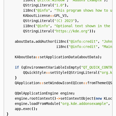
QStringLiteral
(
"1.0"
),
i18nc
(
"@info"
,
"This program shows how to us
KAboutLicense
::
GPL_V3
,
QStringLiteral
(
"(C) 2023"
),
i18nc
(
"@info"
,
"Optional text shown in the A
QStringLiteral
(
"https://kde.org"
));
aboutData
.
addAuthor
(
i18nc
(
"@info:credit"
,
"John 
i18nc
(
"@info:credit"
,
"Maint
KAboutData
::
setApplicationData
(
aboutData
);
if
(
qEnvironmentVariableIsEmpty
(
"QT_QUICK_CONTRO
QQuickStyle
::
setStyle
(
QStringLiteral
(
"org.kd
}
QApplication
::
setWindowIcon
(
QIcon
::
fromTheme
(
QSt
QQmlApplicationEngine
engine
;
engine
.
rootContext
()
->
setContextObject
(
new
KLoca
engine
.
loadFromModule
(
"org.kde.addonsexample"
,
"
app
.
exec
();
}