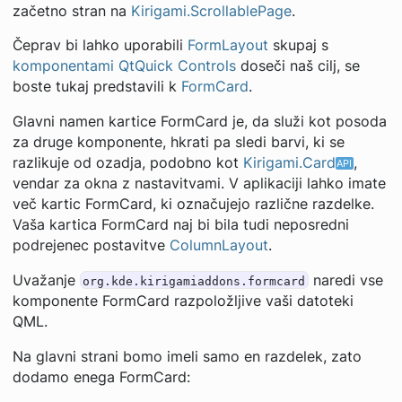
začetno stran na
Kirigami.ScrollablePage
.
Čeprav bi lahko uporabili
FormLayout
skupaj s
komponentami QtQuick Controls
doseči naš cilj, se
boste tukaj predstavili k
FormCard
.
Glavni namen kartice FormCard je, da služi kot posoda
za druge komponente, hkrati pa sledi barvi, ki se
razlikuje od ozadja, podobno kot
Kirigami.Card
,
vendar za okna z nastavitvami. V aplikaciji lahko imate
več kartic FormCard, ki označujejo različne razdelke.
Vaša kartica FormCard naj bi bila tudi neposredni
podrejenec postavitve
ColumnLayout
.
Uvažanje
naredi vse
org.kde.kirigamiaddons.formcard
komponente FormCard razpoložljive vaši datoteki
QML.
Na glavni strani bomo imeli samo en razdelek, zato
dodamo enega FormCard: