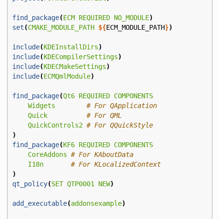
find_package
(
ECM
REQUIRED
NO_MODULE
)
set
(
CMAKE_MODULE_PATH
${
ECM_MODULE_PATH
}
)
include
(
KDEInstallDirs
)
include
(
KDECompilerSettings
)
include
(
KDECMakeSettings
)
include
(
ECMQmlModule
)
find_package
(
Qt6
REQUIRED
COMPONENTS
Widgets
Quick
QuickControls2
)
find_package
(
KF6
REQUIRED
COMPONENTS
CoreAddons
I18n
)
qt_policy
(
SET
QTP0001
NEW
)
add_executable
(
addonsexample
)