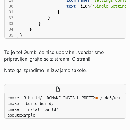
icon.name:
"settings-config
text:
i18n
(
"Single Settings
}
}
}
}
}
To je to! Gumbi še niso uporabni, vendar smo
pripravljeniigrajte se z stranmi O strani!
Nato ga zgradimo in izvajamo takole:
cmake -B build/ -DCMAKE_INSTALL_PREFIX
=
aboutexample