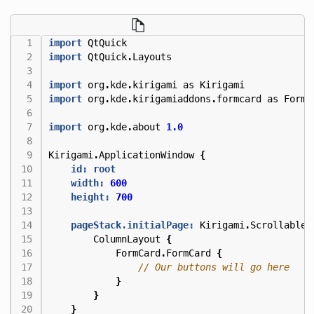
import
QtQuick
import
QtQuick
.
Layouts
import
org
.
kde
.
kirigami
as
Kirigami
import
org
.
kde
.
kirigamiaddons
.
formcard
as
FormC
import
org
.
kde
.
about
1.0
Kirigami
.
ApplicationWindow
{
id: root
width:
600
height:
700
pageStack.initialPage:
Kirigami
.
ScrollableP
ColumnLayout
{
FormCard
.
FormCard
{
}
}
}