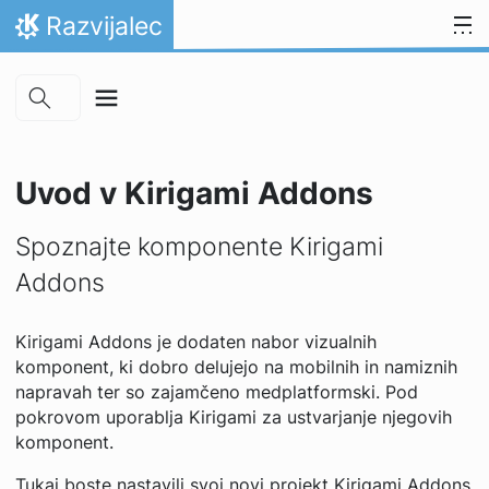
Skip to main content
Preskoči na vsebino
Razvijalec
Domov
Uvod v Kirigami Addons
Spoznajte komponente Kirigami
Addons
Kirigami Addons je dodaten nabor vizualnih
komponent, ki dobro delujejo na mobilnih in namiznih
napravah ter so zajamčeno medplatformski. Pod
pokrovom uporablja Kirigami za ustvarjanje njegovih
komponent.
Tukaj boste nastavili svoj novi projekt Kirigami Addons