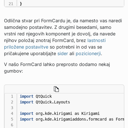
}
Odlična stvar pri FormCardu je, da namesto vas naredi
samodejno postavitev. Z drugimi besedami, samo
vrstni red njegovih komponent je dovolj, da navede
njihov položaj znotraj FormCard, brez
lastnosti
priložene postavitve
so potrebni in od vas se
pričakujene uporabljajte
sider
ali
pozicionerji
.
V našo FormCard lahko preprosto dodamo nekaj
gumbov:
import
QtQuick
import
QtQuick
.
Layouts
import
org
.
kde
.
kirigami
as
Kirigami
import
org
.
kde
.
kirigamiaddons
.
formcard
as
FormC