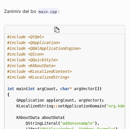
Zanimiv del bo
:
main.cpp
#include
<QtQml>
#include
<QApplication>
#include
<QQmlApplicationEngine>
#include
<QIcon>
#include
<QQuickStyle>
#include
<KAboutData>
#include
<KLocalizedContext>
#include
<KLocalizedString>
int
main
(
int
argCount
,
char
*
argVector
[])
{
QApplication
app
(
argCount
,
argVector
);
KLocalizedString
::
setApplicationDomain
(
"org.kde.
KAboutData
aboutData
(
QStringLiteral
(
"addonsexample"
),
i18nc
(
"@title:window"
,
"Addons Example"
),