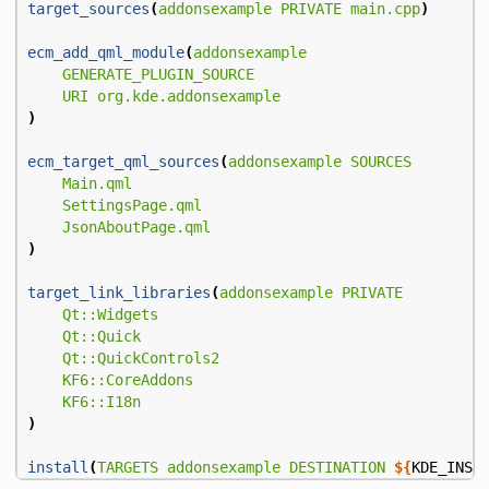
target_sources
(
addonsexample
PRIVATE
main.cpp
)
ecm_add_qml_module
(
addonsexample
GENERATE_PLUGIN_SOURCE
URI
org.kde.addonsexample
)
ecm_target_qml_sources
(
addonsexample
SOURCES
Main.qml
SettingsPage.qml
JsonAboutPage.qml
)
target_link_libraries
(
addonsexample
PRIVATE
Qt::Widgets
Qt::Quick
Qt::QuickControls2
KF6::CoreAddons
KF6::I18n
)
install
(
TARGETS
addonsexample
DESTINATION
${
KDE_INST