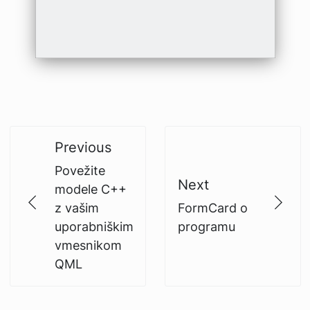
Previous
Povežite
Next
modele C++
z vašim
FormCard o
uporabniškim
programu
vmesnikom
QML