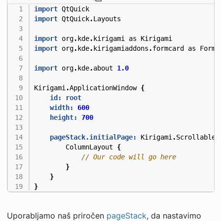
import
QtQuick
import
QtQuick
.
Layouts
import
org
.
kde
.
kirigami
as
Kirigami
import
org
.
kde
.
kirigamiaddons
.
formcard
as
FormC
import
org
.
kde
.
about
1.0
Kirigami
.
ApplicationWindow
{
id: root
width:
600
height:
700
pageStack.initialPage:
Kirigami
.
ScrollableP
ColumnLayout
{
}
}
}
Uporabljamo naš priročen
pageStack
, da nastavimo