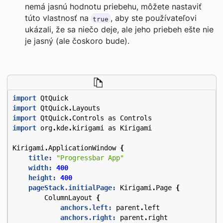
nemá jasnú hodnotu priebehu, môžete nastaviť
túto vlastnosť na
, aby ste používateľovi
true
ukázali, že sa niečo deje, ale jeho priebeh ešte nie
je jasný (ale čoskoro bude).
import
QtQuick
import
QtQuick
.
Layouts
import
QtQuick
.
Controls
as
Controls
import
org
.
kde
.
kirigami
as
Kirigami
Kirigami
.
ApplicationWindow
{
title:
"Progressbar App"
width:
400
height:
400
pageStack.initialPage:
Kirigami
.
Page
{
ColumnLayout
{
anchors.left:
parent
.
left
anchors.right:
parent
.
right