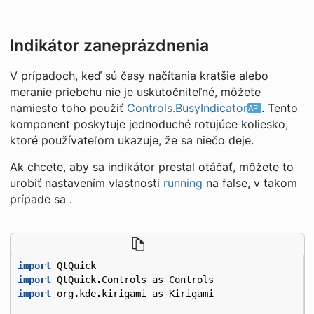
Indikátor zaneprázdnenia
V prípadoch, keď sú časy načítania kratšie alebo
meranie priebehu nie je uskutočniteľné, môžete
namiesto toho použiť
Controls.BusyIndicator
. Tento
komponent poskytuje jednoduché rotujúce koliesko,
ktoré používateľom ukazuje, že sa niečo deje.
Ak chcete, aby sa indikátor prestal otáčať, môžete to
urobiť nastavením vlastnosti
running
na false, v takom
prípade sa .
import
QtQuick
import
QtQuick
.
Controls
as
Controls
import
org
.
kde
.
kirigami
as
Kirigami