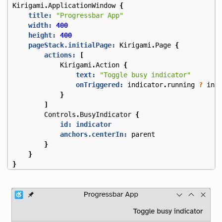
Kirigami
.
ApplicationWindow
{
title:
"Progressbar App"
width:
400
height:
400
pageStack.initialPage:
Kirigami
.
Page
{
actions:
[
Kirigami
.
Action
{
text:
"Toggle busy indicator"
onTriggered:
indicator
.
running
?
ind
}
]
Controls
.
BusyIndicator
{
id: indicator
anchors.centerIn:
parent
}
}
}