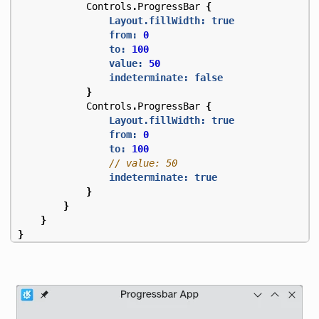
Controls
.
ProgressBar
{
Layout.fillWidth:
true
from:
0
to:
100
value:
50
indeterminate:
false
}
Controls
.
ProgressBar
{
Layout.fillWidth:
true
from:
0
to:
100
indeterminate:
true
}
}
}
}