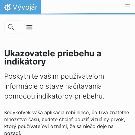
Skip to main content
Skip to content
Vývojár
Domov
Ukazovatele priebehu a
indikátory
Poskytnite vašim používateľom
informácie o stave načítavania
pomocou indikátorov priebehu.
Kedykoľvek vaša aplikácia robí niečo, čo trvá znateľné
množstvo času, budete chcieť použiť vizuálny prvok,
ktorý používateľovi oznámi, že sa niečo deje na
pozadí.