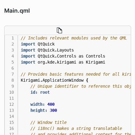
Main.qml
import
QtQuick
import
QtQuick
.
Layouts
import
QtQuick
.
Controls
as
Controls
import
org
.
kde
.
kirigami
as
Kirigami
Kirigami
.
ApplicationWindow
{
id: root
width:
400
height:
300