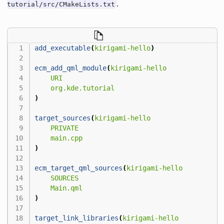
.
tutorial/src/CMakeLists.txt
add_executable
(
kirigami-hello
)
ecm_add_qml_module
(
kirigami-hello
URI
org.kde.tutorial
)
target_sources
(
kirigami-hello
PRIVATE
main.cpp
)
ecm_target_qml_sources
(
kirigami-hello
SOURCES
Main.qml
)
target_link_libraries
(
kirigami-hello