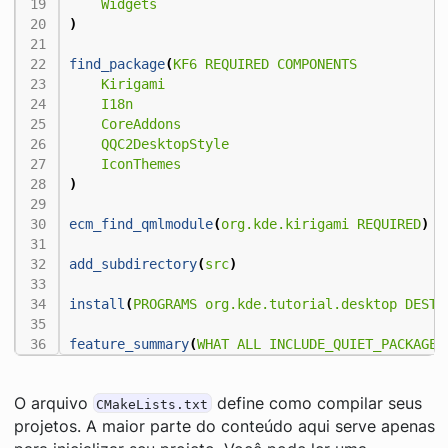
Widgets
)
find_package
(
KF6
REQUIRED
COMPONENTS
Kirigami
I18n
CoreAddons
QQC2DesktopStyle
IconThemes
)
ecm_find_qmlmodule
(
org.kde.kirigami
REQUIRED
)
add_subdirectory
(
src
)
install
(
PROGRAMS
org.kde.tutorial.desktop
DESTI
feature_summary
(
WHAT
ALL
INCLUDE_QUIET_PACKAGES
O arquivo
define como compilar seus
CMakeLists.txt
projetos. A maior parte do conteúdo aqui serve apenas