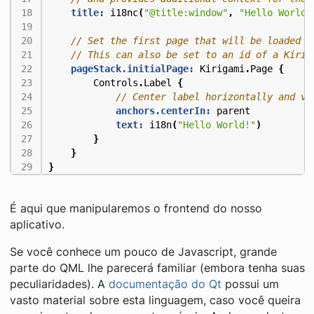
title:
i18nc
(
"@title:window"
,
"Hello World"
pageStack.initialPage:
Kirigami
.
Page
{
Controls
.
Label
{
anchors.centerIn:
parent
text:
i18n
(
"Hello World!"
)
}
}
}
É aqui que manipularemos o frontend do nosso
aplicativo.
Se você conhece um pouco de Javascript, grande
parte do QML lhe parecerá familiar (embora tenha suas
peculiaridades). A
documentação do Qt
possui um
vasto material sobre esta linguagem, caso você queira