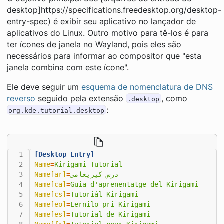
desktop]https://specifications.freedesktop.org/desktop-
entry-spec) é exibir seu aplicativo no lançador de
aplicativos do Linux. Outro motivo para tê-los é para
ter ícones de janela no Wayland, pois eles são
necessários para informar ao compositor que "esta
janela combina com este ícone".
Ele deve seguir um
esquema de nomenclatura de DNS
reverso
seguido pela extensão
, como
.desktop
:
org.kde.tutorial.desktop
[Desktop Entry]
Name
=
Kirigami Tutorial
Name[ar]
=
درس كيريغامي
Name[ca]
=
Guia d'aprenentatge del Kirigami
Name[cs]
=
Tutoriál Kirigami
Name[eo]
=
Lernilo pri Kirigami
Name[es]
=
Tutorial de Kirigami