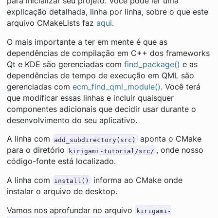
para inicializar seu projeto. Você pode ler uma
explicação detalhada, linha por linha, sobre o que este
arquivo CMakeLists faz
aqui
.
O mais importante a ter em mente é que as
dependências de compilação em C++ dos frameworks
Qt e KDE são gerenciadas com
find_package()
e as
dependências de tempo de execução em QML são
gerenciadas com
ecm_find_qml_module()
. Você terá
que modificar essas linhas e incluir quaisquer
componentes adicionais que decidir usar durante o
desenvolvimento do seu aplicativo.
A linha com
aponta o CMake
add_subdirectory(src)
para o diretório
, onde nosso
kirigami-tutorial/src/
código-fonte está localizado.
A linha com
informa ao CMake onde
install()
instalar o arquivo de desktop.
Vamos nos aprofundar no arquivo
kirigami-