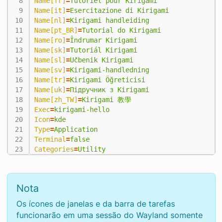
Name[fr]
=
Tutoriel pour Kirigami
Name[it]
=
Esercitazione di Kirigami
Name[nl]
=
Kirigami handleiding
Name[pt_BR]
=
Tutorial do Kirigami
Name[ro]
=
Îndrumar Kirigami
Name[sk]
=
Tutoriál Kirigami
Name[sl]
=
Učbenik Kirigami
Name[sv]
=
Kirigami-handledning
Name[tr]
=
Kirigami Öğreticisi
Name[uk]
=
Підручник з Kirigami
Name[zh_TW]
=
Kirigami 教學
Exec
=
kirigami-hello
Icon
=
kde
Type
=
Application
Terminal
=
false
Categories
=
Utility
Nota
Os ícones de janelas e da barra de tarefas
funcionarão em uma sessão do Wayland somente