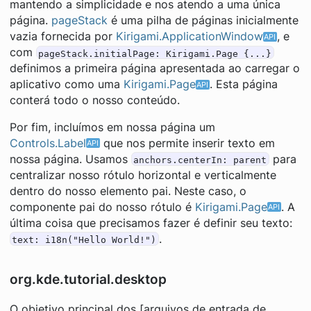
mantendo a simplicidade e nos atendo a uma única
página.
pageStack
é uma pilha de páginas inicialmente
vazia fornecida por
Kirigami.ApplicationWindow
, e
com
pageStack.initialPage: Kirigami.Page {...}
definimos a primeira página apresentada ao carregar o
aplicativo como uma
Kirigami.Page
. Esta página
conterá todo o nosso conteúdo.
Por fim, incluímos em nossa página um
Controls.Label
que nos permite inserir texto em
nossa página. Usamos
para
anchors.centerIn: parent
centralizar nosso rótulo horizontal e verticalmente
dentro do nosso elemento pai. Neste caso, o
componente pai do nosso rótulo é
Kirigami.Page
. A
última coisa que precisamos fazer é definir seu texto:
.
text: i18n("Hello World!")
org.kde.tutorial.desktop
O objetivo principal dos [arquivos de entrada de