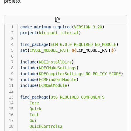
projeto.
cmake_minimum_required
(
VERSION
3.20
)
project
(
kirigami-tutorial
)
find_package
(
ECM
6.0.0
REQUIRED
NO_MODULE
)
set
(
CMAKE_MODULE_PATH
${
ECM_MODULE_PATH
}
)
include
(
KDEInstallDirs
)
include
(
KDECMakeSettings
)
include
(
KDECompilerSettings
NO_POLICY_SCOPE
)
include
(
ECMFindQmlModule
)
include
(
ECMQmlModule
)
find_package
(
Qt6
REQUIRED
COMPONENTS
Core
Quick
Test
Gui
QuickControls2