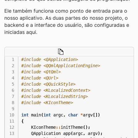
Ele também funciona como ponto de entrada para o
nosso aplicativo. As duas partes do nosso projeto, o
backend e a interface do usuário, são configuradas e
iniciadas aqui.
#include
<QApplication>
#include
<QQmlApplicationEngine>
#include
<QtQml>
#include
<QUrl>
#include
<QQuickStyle>
#include
<KLocalizedContext>
#include
<KLocalizedString>
#include
<KIconTheme>
int
main
(
int
argc
,
char
*
argv
[])
{
KIconTheme
::
initTheme
();
QApplication
app
(
argc
,
argv
);