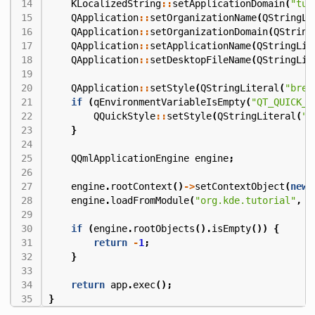
KLocalizedString
::
setApplicationDomain
(
"tut
QApplication
::
setOrganizationName
(
QStringLi
QApplication
::
setOrganizationDomain
(
QString
QApplication
::
setApplicationName
(
QStringLit
QApplication
::
setDesktopFileName
(
QStringLit
QApplication
::
setStyle
(
QStringLiteral
(
"bree
if
(
qEnvironmentVariableIsEmpty
(
"QT_QUICK_C
QQuickStyle
::
setStyle
(
QStringLiteral
(
"o
}
QQmlApplicationEngine
engine
;
engine
.
rootContext
()
->
setContextObject
(
new
engine
.
loadFromModule
(
"org.kde.tutorial"
,
"
if
(
engine
.
rootObjects
().
isEmpty
())
{
return
-
1
;
}
return
app
.
exec
();
}