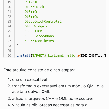
PRIVATE
Qt6::Quick
Qt6::Qml
Qt6::Gui
Qt6::QuickControls2
Qt6::Widgets
KF6::I18n
KF6::CoreAddons
KF6::IconThemes
)
install
(
TARGETS
kirigami-hello
${
KDE_INSTALL_TA
Este arquivo consiste de cinco etapas:
cria um executável
transforma o executável em um módulo QML que
aceita arquivos QML
adiciona arquivos C++ e QML ao executável
vincula as bibliotecas necessárias para a