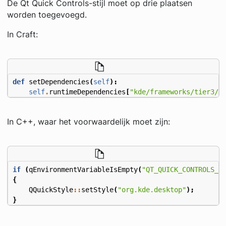
De Qt Quick Controls-stijl moet op drie plaatsen
worden toegevoegd.
In Craft:
def
setDependencies
(
self
):
self
.
runtimeDependencies
[
"kde/frameworks/tier3/q
In C++, waar het voorwaardelijk moet zijn:
if
(
qEnvironmentVariableIsEmpty
(
"QT_QUICK_CONTROLS_S
{
QQuickStyle
::
setStyle
(
"org.kde.desktop"
);
}