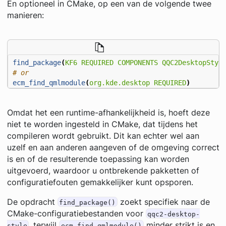
En optioneel in CMake, op een van de volgende twee
manieren:
find_package
(
KF6
REQUIRED
COMPONENTS
QQC2DesktopStyl
ecm_find_qmlmodule
(
org.kde.desktop
REQUIRED
)
Omdat het een runtime-afhankelijkheid is, hoeft deze
niet te worden ingesteld in CMake, dat tijdens het
compileren wordt gebruikt. Dit kan echter wel aan
uzelf en aan anderen aangeven of de omgeving correct
is en of de resulterende toepassing kan worden
uitgevoerd, waardoor u ontbrekende pakketten of
configuratiefouten gemakkelijker kunt opsporen.
De opdracht
zoekt specifiek naar de
find_package()
CMake-configuratiebestanden voor
qqc2-desktop-
, terwijl
minder strikt is en
style
ecm_find_qmlmodule()