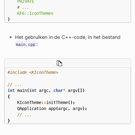
PRIVATE
KF6::IconThemes
)
Het gebruiken in de C++-code, in het bestand
:
main.cpp
#include
<KIconTheme>
int
main
(
int
argc
,
char
*
argv
[])
{
KIconTheme
::
initTheme
();
QApplication
app
(
argc
,
argv
);
}