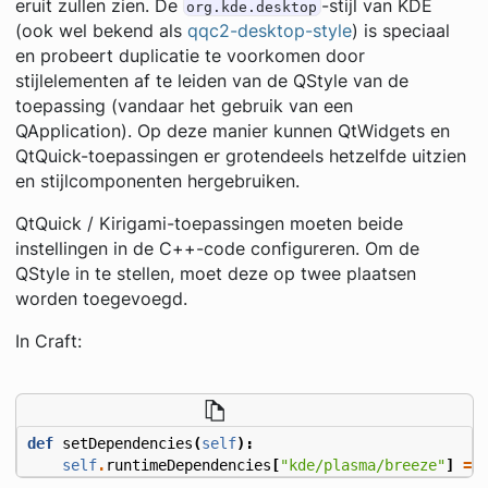
eruit zullen zien. De
-stijl van KDE
org.kde.desktop
(ook wel bekend als
qqc2-desktop-style
) is speciaal
en probeert duplicatie te voorkomen door
stijlelementen af ​​te leiden van de QStyle van de
toepassing (vandaar het gebruik van een
QApplication). Op deze manier kunnen QtWidgets en
QtQuick-toepassingen er grotendeels hetzelfde uitzien
en stijlcomponenten hergebruiken.
QtQuick / Kirigami-toepassingen moeten beide
instellingen in de C++-code configureren. Om de
QStyle in te stellen, moet deze op twee plaatsen
worden toegevoegd.
In Craft:
def
setDependencies
(
self
):
self
.
runtimeDependencies
[
"kde/plasma/breeze"
]
=