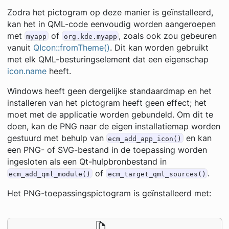
Zodra het pictogram op deze manier is geïnstalleerd,
kan het in QML-code eenvoudig worden aangeroepen
met
of
, zoals ook zou gebeuren
myapp
org.kde.myapp
vanuit
QIcon::fromTheme()
. Dit kan worden gebruikt
met elk QML-besturingselement dat een eigenschap
icon.name
heeft.
Windows heeft geen dergelijke standaardmap en het
installeren van het pictogram heeft geen effect; het
moet met de applicatie worden gebundeld. Om dit te
doen, kan de PNG naar de eigen installatiemap worden
gestuurd met behulp van
en kan
ecm_add_app_icon()
een PNG- of SVG-bestand in de toepassing worden
ingesloten als een Qt-hulpbronbestand in
of
.
ecm_add_qml_module()
ecm_target_qml_sources()
Het PNG-toepassingspictogram is geïnstalleerd met: