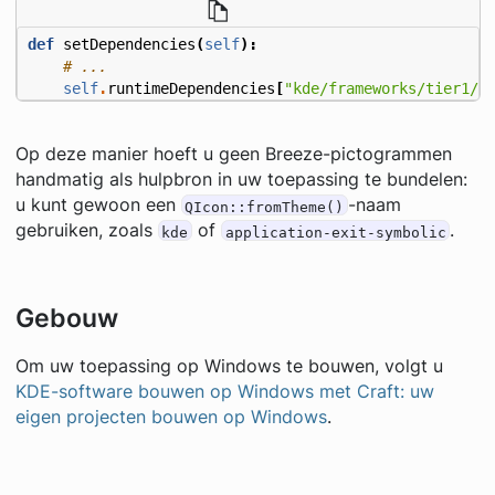
def
setDependencies
(
self
):
# ...
self
.
runtimeDependencies
[
"kde/frameworks/tier1/b
Op deze manier hoeft u geen Breeze-pictogrammen
handmatig als hulpbron in uw toepassing te bundelen:
u kunt gewoon een
-naam
QIcon::fromTheme()
gebruiken, zoals
of
.
kde
application-exit-symbolic
Gebouw
Om uw toepassing op Windows te bouwen, volgt u
KDE-software bouwen op Windows met Craft: uw
eigen projecten bouwen op Windows
.