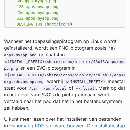
64-apps-myapp.png
128-apps-myapp.png
256-apps-myapp.png
512-apps-myapp.png
DESTINATION
share/icons
)
Wanneer het toepassingspictogram op Linux wordt
geïnstalleerd, wordt een PNG-pictogram zoals
48-
geplaatst in
apps-myapp.png
${INSTALL_PREFIX}/share/icons/hicolor/48x48/apps/mya
en een SVG-pictogram in
pp.png
${INSTALL_PREFIX}/share/icons/hicolor/scalable/apps/
, waarbij
meestal
org.kde.myapp.svg
${INSTALL_PREFIX}
staat voor
,
of
. Merk op dat
/usr
/usr/local
~/.local
in het geval van PNG's de pictogramnaam wordt
vertaald naar het pad dat het in het bestandssysteem
zal hebben.
U kunt meer lezen over het installeren van bestanden
in
Handmatig KDE-software bouwen: De installatiestap
.