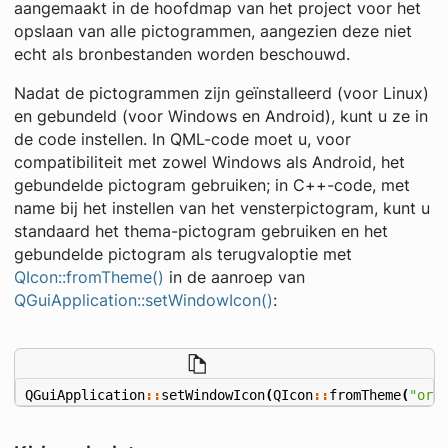
aangemaakt in de hoofdmap van het project voor het
opslaan van alle pictogrammen, aangezien deze niet
echt als bronbestanden worden beschouwd.
Nadat de pictogrammen zijn geïnstalleerd (voor Linux)
en gebundeld (voor Windows en Android), kunt u ze in
de code instellen. In QML-code moet u, voor
compatibiliteit met zowel Windows als Android, het
gebundelde pictogram gebruiken; in C++-code, met
name bij het instellen van het vensterpictogram, kunt u
standaard het thema-pictogram gebruiken en het
gebundelde pictogram als terugvaloptie met
QIcon::fromTheme()
in de aanroep van
QGuiApplication::setWindowIcon()
:
QGuiApplication
::
setWindowIcon
(
QIcon
::
fromTheme
(
"org