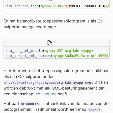
ecm_add_app_icon
(
myapp
ICONS
${
PROJECT_SOURCE_DIR
}
/i
En het belangrijkste toepassingspictogram is als Qt-
hulpbron meegeleverd met:
ecm_add_qml_module
(
myapp
URI
org.kde.myapp
)
ecm_target_qml_sources
(
myapp
SOURCES
Main.qml
RESOUR
Hierdoor wordt het toepassingspictogram beschikbaar
als een Qt-hulpbron onder
. Dit kan
qrc:/qt/qml/org/kde/myapp/org.kde.myapp.svg
worden gebruikt met elk QML-besturingselement dat
een eigenschap
icon.source
heeft.
Het pad
is afhankelijk van de locatie van de
RESOURCES
pictogrammen. Traditioneel wordt een map
icons/