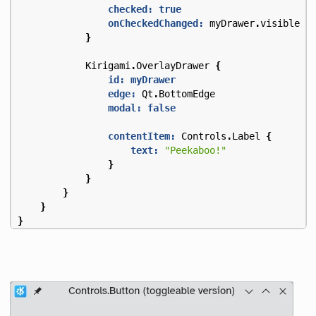
checked:
true
onCheckedChanged:
myDrawer
.
visible
=
}
Kirigami
.
OverlayDrawer
{
id: myDrawer
edge:
Qt
.
BottomEdge
modal:
false
contentItem:
Controls
.
Label
{
text:
"Peekaboo!"
}
}
}
}
}