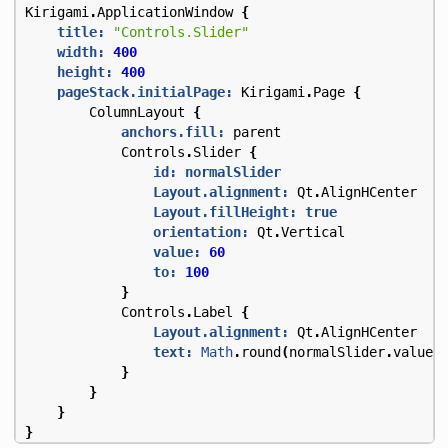
Kirigami
.
ApplicationWindow
{
title:
"Controls.Slider"
width:
400
height:
400
pageStack.initialPage:
Kirigami
.
Page
{
ColumnLayout
{
anchors.fill:
parent
Controls
.
Slider
{
id: normalSlider
Layout.alignment:
Qt
.
AlignHCenter
Layout.fillHeight:
true
orientation:
Qt
.
Vertical
value:
60
to:
100
}
Controls
.
Label
{
Layout.alignment:
Qt
.
AlignHCenter
text:
Math
.
round
(
normalSlider
.
value
)
}
}
}
}