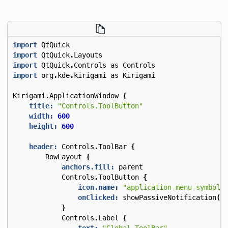
import
QtQuick
import
QtQuick
.
Layouts
import
QtQuick
.
Controls
as
Controls
import
org
.
kde
.
kirigami
as
Kirigami
Kirigami
.
ApplicationWindow
{
title:
"Controls.ToolButton"
width:
600
height:
600
header:
Controls
.
ToolBar
{
RowLayout
{
anchors.fill:
parent
Controls
.
ToolButton
{
icon.name:
"application-menu-symboli
onClicked:
showPassiveNotification
(
"
}
Controls
.
Label
{
text:
"Global ToolBar"