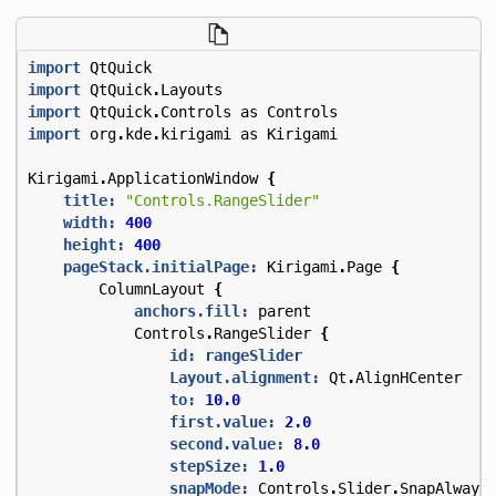
import
QtQuick
import
QtQuick
.
Layouts
import
QtQuick
.
Controls
as
Controls
import
org
.
kde
.
kirigami
as
Kirigami
Kirigami
.
ApplicationWindow
{
title:
"Controls.RangeSlider"
width:
400
height:
400
pageStack.initialPage:
Kirigami
.
Page
{
ColumnLayout
{
anchors.fill:
parent
Controls
.
RangeSlider
{
id: rangeSlider
Layout.alignment:
Qt
.
AlignHCenter
to:
10.0
first.value:
2.0
second.value:
8.0
stepSize:
1.0
snapMode:
Controls
.
Slider
.
SnapAlways