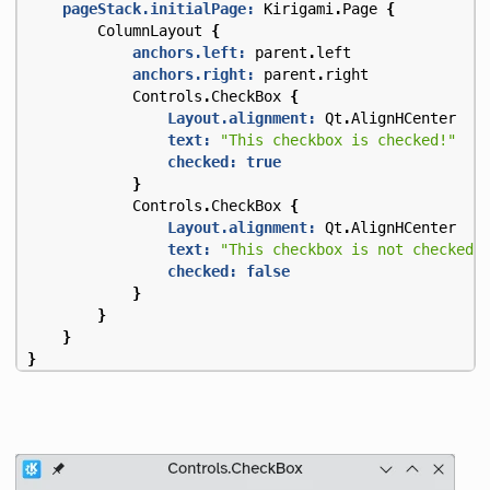
pageStack.initialPage:
Kirigami
.
Page
{
ColumnLayout
{
anchors.left:
parent
.
left
anchors.right:
parent
.
right
Controls
.
CheckBox
{
Layout.alignment:
Qt
.
AlignHCenter
text:
"This checkbox is checked!"
checked:
true
}
Controls
.
CheckBox
{
Layout.alignment:
Qt
.
AlignHCenter
text:
"This checkbox is not checked!
checked:
false
}
}
}
}