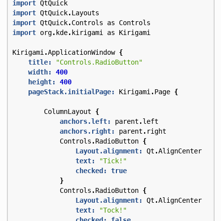
import
QtQuick
import
QtQuick
.
Layouts
import
QtQuick
.
Controls
as
Controls
import
org
.
kde
.
kirigami
as
Kirigami
Kirigami
.
ApplicationWindow
{
title:
"Controls.RadioButton"
width:
400
height:
400
pageStack.initialPage:
Kirigami
.
Page
{
ColumnLayout
{
anchors.left:
parent
.
left
anchors.right:
parent
.
right
Controls
.
RadioButton
{
Layout.alignment:
Qt
.
AlignCenter
text:
"Tick!"
checked:
true
}
Controls
.
RadioButton
{
Layout.alignment:
Qt
.
AlignCenter
text:
"Tock!"
checked:
false