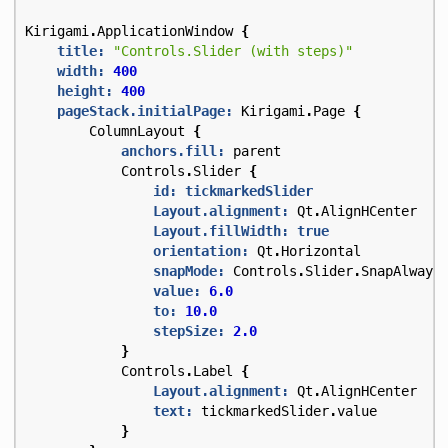
Kirigami
.
ApplicationWindow
{
title:
"Controls.Slider (with steps)"
width:
400
height:
400
pageStack.initialPage:
Kirigami
.
Page
{
ColumnLayout
{
anchors.fill:
parent
Controls
.
Slider
{
id: tickmarkedSlider
Layout.alignment:
Qt
.
AlignHCenter
Layout.fillWidth:
true
orientation:
Qt
.
Horizontal
snapMode:
Controls
.
Slider
.
SnapAlways
value:
6.0
to:
10.0
stepSize:
2.0
}
Controls
.
Label
{
Layout.alignment:
Qt
.
AlignHCenter
text:
tickmarkedSlider
.
value
}