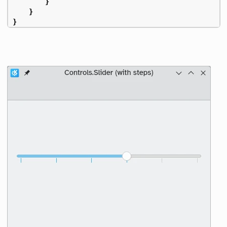
}
}
}