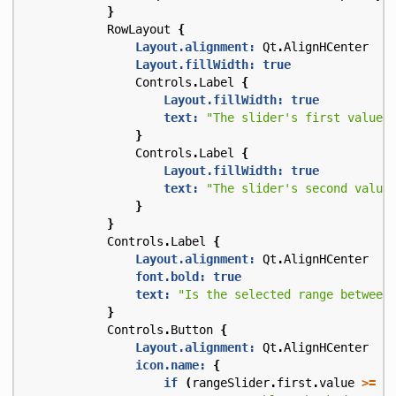
}
RowLayout
{
Layout.alignment:
Qt
.
AlignHCenter
Layout.fillWidth:
true
Controls
.
Label
{
Layout.fillWidth:
true
text:
"The slider's first value 
}
Controls
.
Label
{
Layout.fillWidth:
true
text:
"The slider's second value
}
}
Controls
.
Label
{
Layout.alignment:
Qt
.
AlignHCenter
font.bold:
true
text:
"Is the selected range between
}
Controls
.
Button
{
Layout.alignment:
Qt
.
AlignHCenter
icon.name:
{
if
(
rangeSlider
.
first
.
value
>=
2