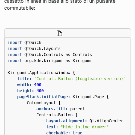
cassetto in linea in base allo stato di un pulsante
commutabile:
import
QtQuick
import
QtQuick
.
Layouts
import
QtQuick
.
Controls
as
Controls
import
org
.
kde
.
kirigami
as
Kirigami
Kirigami
.
ApplicationWindow
{
title:
"Controls.Button (toggleable version)"
width:
400
height:
400
pageStack.initialPage:
Kirigami
.
Page
{
ColumnLayout
{
anchors.fill:
parent
Controls
.
Button
{
Layout.alignment:
Qt
.
AlignCenter
text:
"Hide inline drawer"
checkable:
true