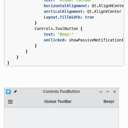
horizontalAlignment:
Qt
.
AlignHCenter
verticalAlignment:
Qt
.
AlignVCenter
Layout.fillWidth:
true
}
Controls
.
ToolButton
{
text:
"Beep!"
onClicked:
showPassiveNotification
(
"
}
}
}
}