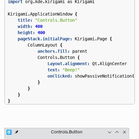
import
org
.
kde
.
kirigami
as
Kirigami
Kirigami
.
ApplicationWindow
{
title:
"Controls.Button"
width:
400
height:
400
pageStack.initialPage:
Kirigami
.
Page
{
ColumnLayout
{
anchors.fill:
parent
Controls
.
Button
{
Layout.alignment:
Qt
.
AlignCenter
text:
"Beep!"
onClicked:
showPassiveNotification
(
"
}
}
}
}