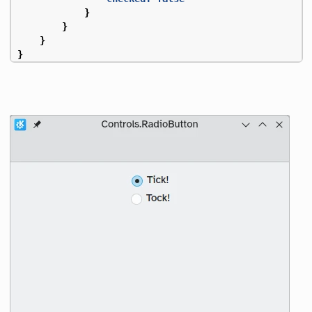
}
}
}
}