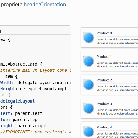
proprietà
headerOrientation
.
iew
{
ami
.
AbstractCard
{
:
Item
{
tWidth:
delegateLayout
.
implicitWidth
tHeight:
delegateLayout
.
implicitHeight
out
{
 delegateLayout
hors
{
left:
parent
.
left
top:
parent
.
top
right:
parent
.
right