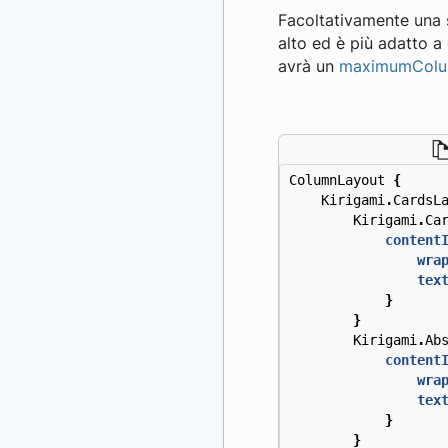
Facoltativamente una 
alto ed è più adatto a
avrà un
maximumCol
ColumnLayout
{
Kirigami
.
CardsL
Kirigami
.
Ca
content
wra
tex
}
}
Kirigami
.
Ab
content
wra
tex
}
}