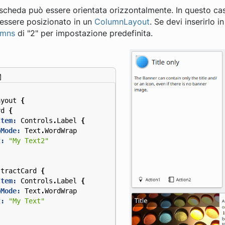
scheda può essere orientata orizzontalmente. In questo cas
 essere posizionato in un
ColumnLayout
. Se devi inserirlo i
umns
di "2" per impostazione predefinita.
ayout
{
rd
{
Item:
Controls
.
Label
{
pMode:
Text
.
WordWrap
t:
"My Text2"
stractCard
{
Item:
Controls
.
Label
{
pMode:
Text
.
WordWrap
t:
"My Text"