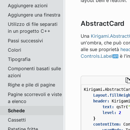
layout belli e reattivi.
Aggiungere azioni
Aggiungere una finestra
AbstractCard
Utilizzo di file separati
in un progetto C++
Una
Kirigami.Abstrac
Passi successivi
un'ombra, che può con
alle sue proprietà
hea
Colori
Controls.Label
è l'i
Tipografia
Componenti basati sulle
azioni
Righe e pile di pagine
Kirigami
.
AbstractCa
Pagine scorrevoli e viste
Layout.fillHeig
a elenco
header:
Kirigam
text:
qsTr
(
Schede
level:
2
}
Cassetti
contentItem:
Co
Patatine fritte
wrapMode:
T