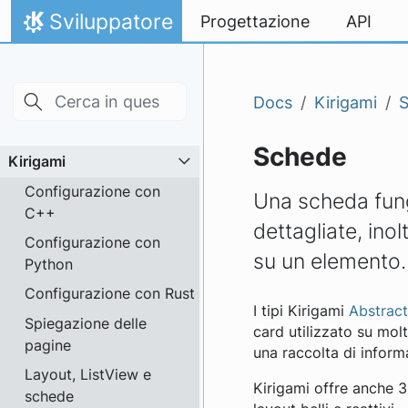
Skip to main content
Passa al contenuto
Sviluppatore
Progettazione
API
Pagina iniziale
Docs
Kirigami
Schede
Kirigami
Configurazione con
Una scheda fung
C++
dettagliate, inol
Configurazione con
su un elemento.
Python
Configurazione con Rust
I tipi Kirigami
Abstrac
Spiegazione delle
card utilizzato su mol
pagine
una raccolta di inform
Layout, ListView e
Kirigami offre anche 3
schede