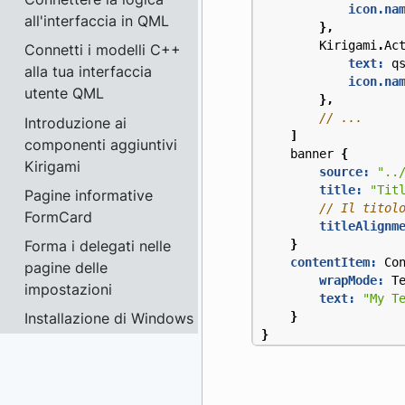
icon.na
all'interfaccia in QML
},
Kirigami
.
Ac
Connetti i modelli C++
text:
q
alla tua interfaccia
icon.na
utente QML
},
Introduzione ai
]
componenti aggiuntivi
banner
{
Kirigami
source:
"..
title:
"Tit
Pagine informative
FormCard
titleAlignm
Forma i delegati nelle
}
contentItem:
Co
pagine delle
wrapMode:
T
impostazioni
text:
"My T
Installazione di Windows
}
}