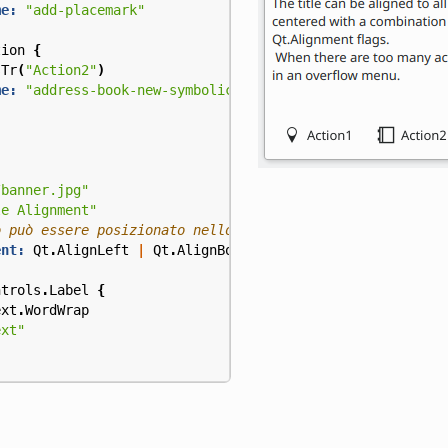
me:
"add-placemark"
tion
{
sTr
(
"Action2"
)
me:
"address-book-new-symbolic"
/banner.jpg"
le Alignment"
ent:
Qt
.
AlignLeft
|
Qt
.
AlignBottom
ntrols
.
Label
{
ext
.
WordWrap
ext"