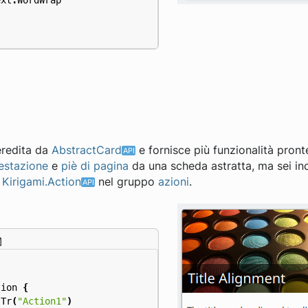
redita da
AbstractCard
e fornisce più funzionalità pront
testazione
e
piè di pagina
da una scheda astratta, ma sei inc
i
Kirigami.Action
nel gruppo
azioni
.
tion
{
sTr
(
"Action1"
)