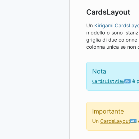
CardsLayout
Un
Kirigami.CardsLay
modello o sono istanz
griglia di due colonne
colonna unica se non 
Nota
è p
CardsListView
Importante
Un
CardsLayout