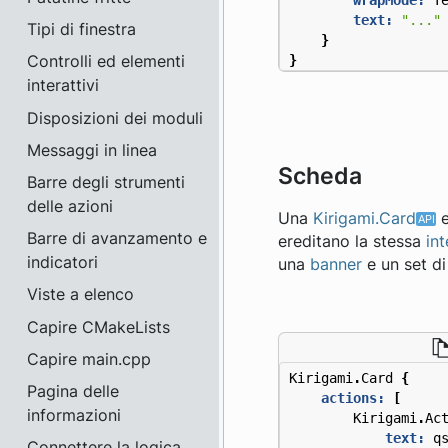
text:
"..."
Tipi di finestra
}
Controlli ed elementi
}
interattivi
Disposizioni dei moduli
Messaggi in linea
Scheda
Barre degli strumenti
delle azioni
Una
Kirigami.Card
e
Barre di avanzamento e
ereditano la stessa
in
indicatori
una
banner
e un set d
Viste a elenco
Capire CMakeLists
Capire main.cpp
Kirigami
.
Card
{
Pagina delle
actions:
[
informazioni
Kirigami
.
Ac
text:
q
Connettere la logica