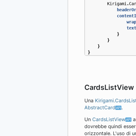
Kirigami
.
Ca
headerO
content
wra
tex
}
}
}
}
CardsListView
Una
Kirigami.CardsLi
AbstractCard
.
Un
CardsListView
a
dovrebbe quindi essere
orizzontale. L'uso di