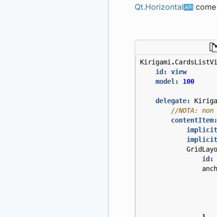
Qt.Horizontal
come 
Kirigami
.
CardsListV
id: view
model:
100
delegate:
Kirig
contentItem
implici
implici
GridLay
id:
anc