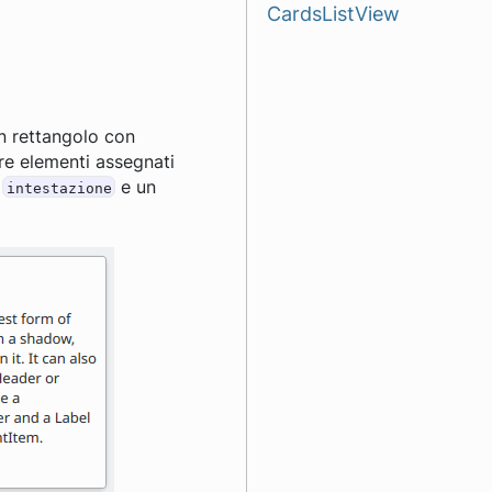
CardsListView
n rettangolo con
re elementi assegnati
a
e un
intestazione