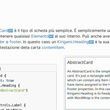
tCard
è il tipo di scheda più semplice. È semplicemente u
tenere qualsiasi
Elemento
al suo interno. Può anche ave
der
o
footer
. In questo caso un
Kirigami.Heading
è la su
ntestazione della carta
contentItem
.
rd
{
ht:
true
i
.
Heading
{
"AbstractCard"
)
ntrols
.
Label
{
ext
.
WordWrap