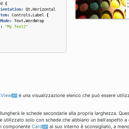
rd
{
rientation:
Qt
.
Horizontal
Item:
Controls
.
Label
{
pMode:
Text
.
WordWrap
t:
"My Text2"
stView
è una visualizzazione elenco che può essere utili
llungherà le schede secondarie alla propria larghezza. Qu
 utilizzato solo con schede che abbiano un bell'aspetto a 
 un componente
Card
al suo interno è sconsigliato, a men