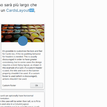
o sarà più largo che
n un
CardsLayout
,