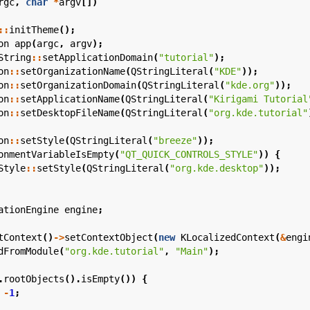
rgc
,
char
*
argv
[])
::
initTheme
();
on
app
(
argc
,
argv
);
String
::
setApplicationDomain
(
"tutorial"
);
on
::
setOrganizationName
(
QStringLiteral
(
"KDE"
));
on
::
setOrganizationDomain
(
QStringLiteral
(
"kde.org"
));
on
::
setApplicationName
(
QStringLiteral
(
"Kirigami Tutorial
on
::
setDesktopFileName
(
QStringLiteral
(
"org.kde.tutorial"
on
::
setStyle
(
QStringLiteral
(
"breeze"
));
onmentVariableIsEmpty
(
"QT_QUICK_CONTROLS_STYLE"
))
{
Style
::
setStyle
(
QStringLiteral
(
"org.kde.desktop"
));
ationEngine
engine
;
tContext
()
->
setContextObject
(
new
KLocalizedContext
(
&
engi
dFromModule
(
"org.kde.tutorial"
,
"Main"
);
.
rootObjects
().
isEmpty
())
{
-
1
;