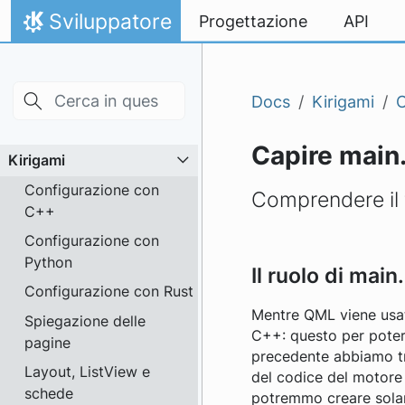
Skip to main content
Passa al contenuto
Sviluppatore
Progettazione
API
Pagina iniziale
Docs
Kirigami
C
Capire main
Kirigami
Configurazione con
Comprendere il f
C++
Configurazione con
Python
Il ruolo di main
Configurazione con Rust
Mentre QML viene usato
Spiegazione delle
C++: questo per poter s
pagine
precedente abbiamo t
Layout, ListView e
del codice del motore 
schede
potremmo creare sol