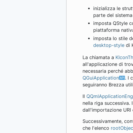
inizializza le stru
parte del siste
imposta QStyle 
piattaforma nativ
imposta lo stile 
desktop-style
di 
La chiamata a
KIconTh
all'applicazione di tr
necessaria perché abbi
QGuiApplication
. I
seguiranno Brezza uti
Il
QQmlApplicationEng
nella riga successiva. 
dall'importazione URI 
Successivamente, contr
che l'elenco
rootObjec