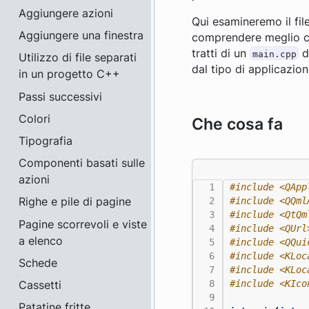
Aggiungere azioni
Qui esamineremo il fil
Aggiungere una finestra
comprendere meglio co
tratti di un
d
main.cpp
Utilizzo di file separati
dal tipo di applicazion
in un progetto C++
Passi successivi
Colori
Che cosa fa
Tipografia
Componenti basati sulle
azioni
#include
<QApp
Righe e pile di pagine
#include
<QQml
#include
<QtQm
Pagine scorrevoli e viste
#include
<QUrl
a elenco
#include
<QQui
#include
<KLoc
Schede
#include
<KLoc
Cassetti
#include
<KIco
Patatine fritte