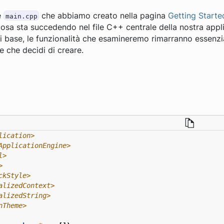
e
che abbiamo creato nella pagina
Getting Starte
main.cpp
sa sta succedendo nel file C++ centrale della nostra appl
i base, le funzionalità che esamineremo rimarranno essenz
e che decidi di creare.
lication>
ApplicationEngine>
l>
>
ckStyle>
alizedContext>
alizedString>
nTheme>