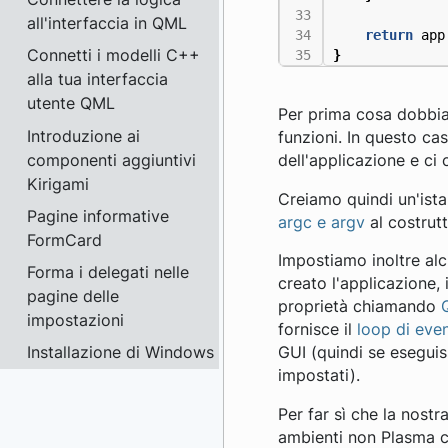
all'interfaccia in QML
return
app
Connetti i modelli C++
}
alla tua interfaccia
utente QML
Per prima cosa dobbia
Introduzione ai
funzioni. In questo ca
componenti aggiuntivi
dell'applicazione e ci
Kirigami
Creiamo quindi un'ist
Pagine informative
argc e argv
al costrutt
FormCard
Impostiamo inoltre alc
Forma i delegati nelle
creato l'applicazione,
pagine delle
proprietà chiamando
impostazioni
fornisce il
loop di even
Installazione di Windows
GUI (quindi se esegui
impostati).
Per far sì che la nost
ambienti non Plasma 