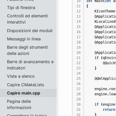
int
main
(
int
a
{
Tipi di finestra
KIconTheme
Controlli ed elementi
QApplicati
KLocalized
interattivi
QApplicati
Disposizioni dei moduli
QApplicati
QApplicati
Messaggi in linea
QApplicati
Barre degli strumenti
QApplicati
delle azioni
if
(
qEnvir
Barre di avanzamento e
QQuick
indicatori
}
Viste a elenco
QQmlApplic
Capire CMakeLists
engine
.
roo
Capire main.cpp
engine
.
loa
Pagina delle
if
(
engine
informazioni
return
}
Connettere la logica