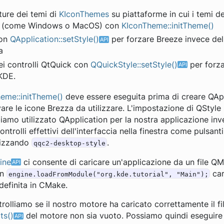
tture dei temi di
KIconThemes
su piattaforme in cui i temi d
ma (come Windows o MacOS) con
KIconTheme::initTheme()
con
QApplication::setStyle()
per forzare Breeze invece dell
a
dei controlli QtQuick con
QQuickStyle::setStyle()
per forz
KDE.
eme::initTheme()
deve essere eseguita prima di creare QAp
ovare le icone Brezza da utilizzare. L'impostazione di QStyle
amo utilizzato QApplication per la nostra applicazione inv
 controlli effettivi dell'interfaccia nella finestra come pulsant
lizzando
.
qqc2-desktop-style
ine
ci consente di caricare un'applicazione da un file Q
In
car
engine.loadFromModule("org.kde.tutorial", "Main");
definita in CMake.
olliamo se il nostro motore ha caricato correttamente il f
ts()
del motore non sia vuoto. Possiamo quindi eseguire 