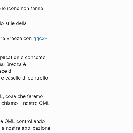
elle icone non fanno
o stile della
are Breeze con
qqc2-
plication e consente
 su Brezza è
ece di
i e caselle di controllo
ML, cosa che faremo
ichiamo il nostro QML
ile QML controllando
la nostra applicazione