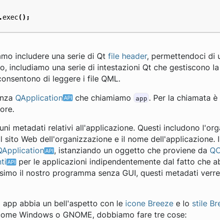
.
exec
();
mo includere una serie di Qt
file header
, permettendoci di u
so, includiamo una serie di intestazioni Qt che gestiscono la
 consentono di leggere i file QML.
anza
QApplication
che chiamiamo
. Per la chiamata 
app
ore.
uni metadati relativi all'applicazione. Questi includono l'o
 il sito Web dell'organizzazione e il nome dell'applicazione
QApplication
, istanziando un oggetto che proviene da
QC
ti
per le applicazioni indipendentemente dal fatto che 
ssimo il nostro programma senza GUI, questi metadati ve
ra app abbia un bell'aspetto con le
icone Breeze
e lo
stile B
come Windows o GNOME, dobbiamo fare tre cose: