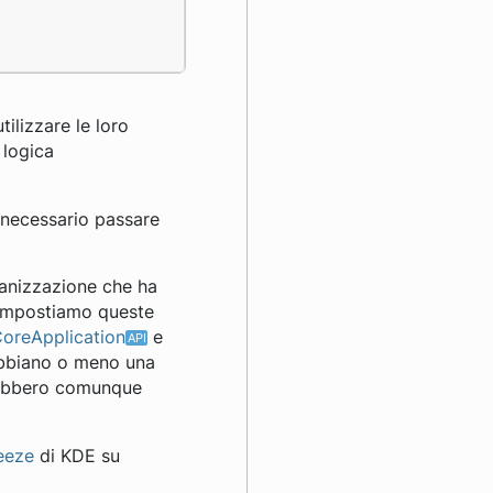
tilizzare le loro
 logica
è necessario passare
rganizzazione che ha
. Impostiamo queste
oreApplication
e
abbiano o meno una
rrebbero comunque
reeze
di KDE su