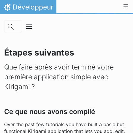
Skip to main content
Aller directement au contenu
Développeur
Accueil
Étapes suivantes
Que faire après avoir terminé votre
première application simple avec
Kirigami ?
Ce que nous avons compilé
Over the past few tutorials you have built a basic but
functional Kirigami application that lets you add, edit,