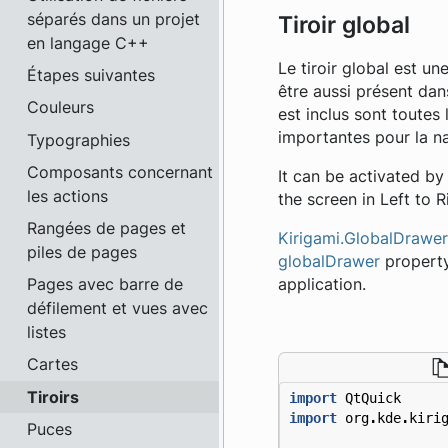
séparés dans un projet
Tiroir global
en langage C++
Le tiroir global est u
Étapes suivantes
être aussi présent dan
Couleurs
est inclus sont toutes
importantes pour la nav
Typographies
Composants concernant
It can be activated b
les actions
the screen in Left to 
Rangées de pages et
Kirigami.GlobalDrawer
piles de pages
globalDrawer
property
Pages avec barre de
application.
défilement et vues avec
listes
Cartes
Tiroirs
import
QtQuick
import
org
.
kde
.
kiri
Puces