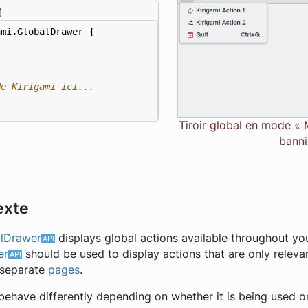
ami
.
GlobalDrawer
{
Tiroir global en mode « 
banni
exte
alDrawer
displays global actions available throughout you
er
should be used to display actions that are only relevan
n separate
pages
.
behave differently depending on whether it is being used o