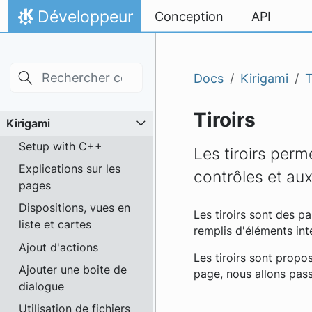
Skip to main content
Aller directement au contenu
Développeur
Conception
API
Accueil
Docs
Kirigami
T
Tiroirs
Kirigami
Setup with C++
Les tiroirs per
Explications sur les
contrôles et aux
pages
Dispositions, vues en
Les tiroirs sont des pa
liste et cartes
remplis d'éléments int
Ajout d'actions
Les tiroirs sont propo
Ajouter une boite de
page, nous allons pass
dialogue
Utilisation de fichiers