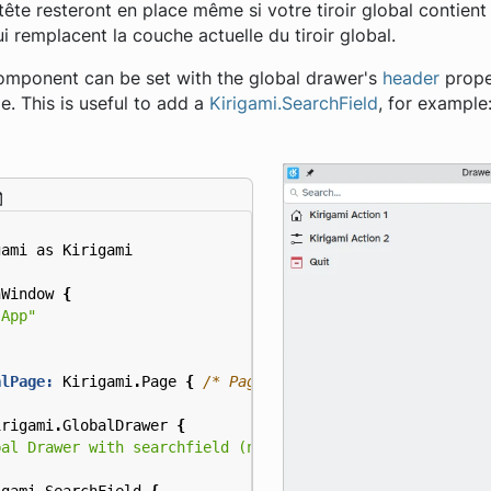
te resteront en place même si votre tiroir global contient
i remplacent la couche actuelle du tiroir global.
omponent can be set with the global drawer's
header
proper
le. This is useful to add a
Kirigami.SearchField
, for example
gami
as
Kirigami
nWindow
{
 App"
alPage:
Kirigami
.
Page
{
/* Page code here... */
}
irigami
.
GlobalDrawer
{
bal Drawer with searchfield (not visible)"