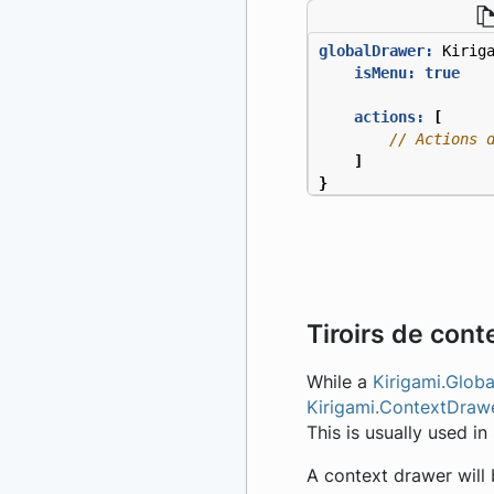
globalDrawer:
Kirig
isMenu:
true
actions:
[
]
}
Tiroirs de cont
While a
Kirigami.Glob
Kirigami.ContextDraw
This is usually used i
A context drawer will 