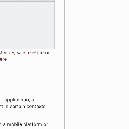
Menu », sans en-tête ni
ère
r application, a
t in certain contexts.
n a mobile platform or