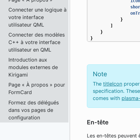
ico
sho
Connecter une logique à
onT
votre interface
}
utilisateur QML
]
}
Connecter des modèles
}
C++ à votre interface
utilisateur en QML
Introduction aux
modules externes de
Note
Kirigami
The
titleIcon
proper
Page « À propos » pour
specification. Thes
FormCard
comes with
plasma
Formez des délégués
dans vos pages de
configuration
En-tête
Les en-têtes peuvent ê