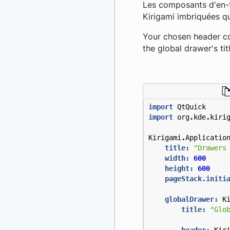
Les composants d'en-tê
Kirigami imbriquées qu
Your chosen header c
the global drawer's tit
import
QtQuick
import
org
.
kde
.
kiri
Kirigami
.
Applicatio
title:
"Drawers
width:
600
height:
600
pageStack.initi
globalDrawer:
K
title:
"Glo