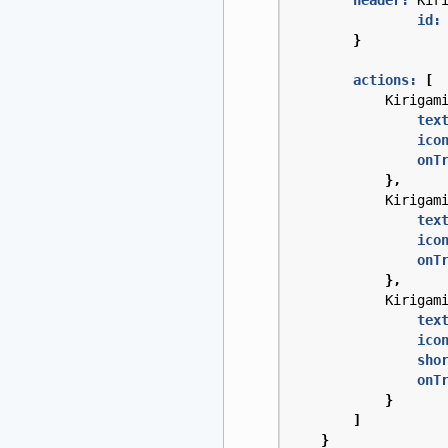
header:
Kir
id:
}
actions:
[
Kirigam
tex
ico
onT
},
Kirigam
tex
ico
onT
},
Kirigam
tex
ico
sho
onT
}
]
}