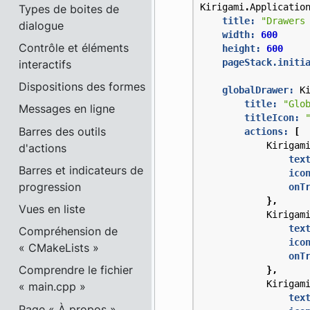
Kirigami
.
Applicatio
Types de boites de
title:
"Drawers
dialogue
width:
600
Contrôle et éléments
height:
600
pageStack.initi
interactifs
Dispositions des formes
globalDrawer:
K
title:
"Glo
Messages en ligne
titleIcon:
Barres des outils
actions:
[
Kirigam
d'actions
tex
Barres et indicateurs de
ico
progression
onT
},
Vues en liste
Kirigam
tex
Compréhension de
ico
« CMakeLists »
onT
Comprendre le fichier
},
Kirigam
« main.cpp »
tex
Page « À propos »