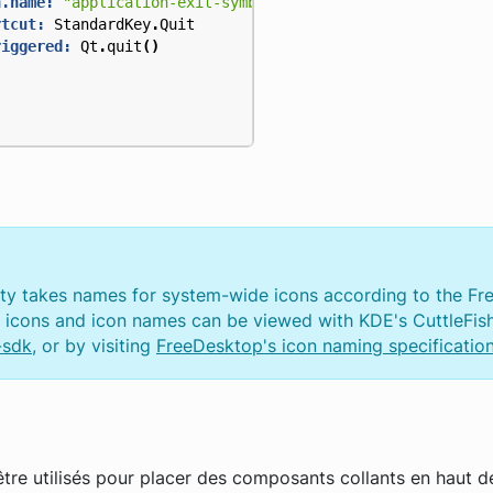
n.name:
"application-exit-symbolic"
rtcut:
StandardKey
.
Quit
riggered:
Qt
.
quit
()
ty takes names for system-wide icons according to the F
e icons and icon names can be viewed with KDE's CuttleFis
-sdk
, or by visiting
FreeDesktop's icon naming specificatio
tre utilisés pour placer des composants collants en haut de 