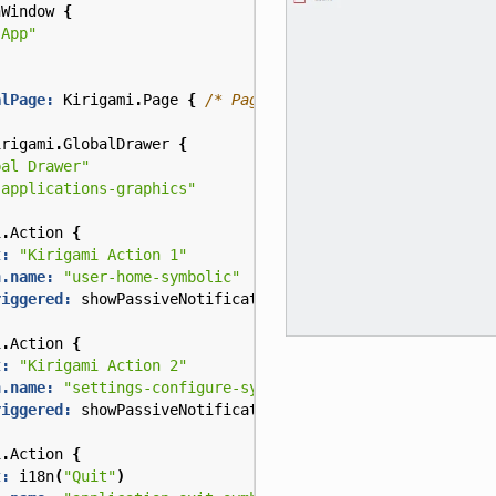
nWindow
{
 App"
alPage:
Kirigami
.
Page
{
/* Page code here... */
}
irigami
.
GlobalDrawer
{
bal Drawer"
"applications-graphics"
i
.
Action
{
t:
"Kirigami Action 1"
n.name:
"user-home-symbolic"
riggered:
showPassiveNotification
(
"Action 1 clicked"
)
i
.
Action
{
t:
"Kirigami Action 2"
n.name:
"settings-configure-symbolic"
riggered:
showPassiveNotification
(
"Action 2 clicked"
)
i
.
Action
{
t:
i18n
(
"Quit"
)