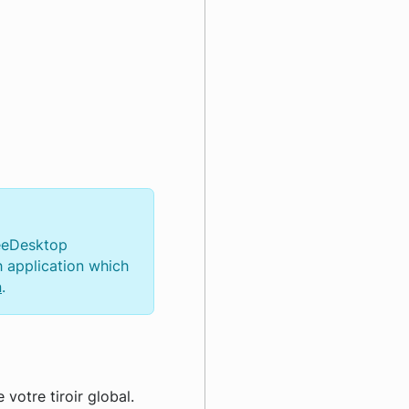
reeDesktop
h application which
n
.
votre tiroir global.