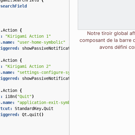
igami
.
SearchField
{
 searchField
i
.
Action
{
Notre tiroir global a
t:
"Kirigami Action 1"
composant de la barre 
n.name:
"user-home-symbolic"
avons défini c
riggered:
showPassiveNotification
(
"Action 1 clicked"
)
i
.
Action
{
t:
"Kirigami Action 2"
n.name:
"settings-configure-symbolic"
riggered:
showPassiveNotification
(
"Action 2 clicked"
)
i
.
Action
{
t:
i18n
(
"Quit"
)
n.name:
"application-exit-symbolic"
rtcut:
StandardKey
.
Quit
riggered:
Qt
.
quit
()