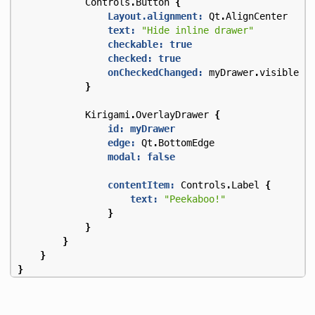
Controls
.
Button
{
Layout.alignment:
Qt
.
AlignCenter
text:
"Hide inline drawer"
checkable:
true
checked:
true
onCheckedChanged:
myDrawer
.
visible
=
}
Kirigami
.
OverlayDrawer
{
id: myDrawer
edge:
Qt
.
BottomEdge
modal:
false
contentItem:
Controls
.
Label
{
text:
"Peekaboo!"
}
}
}
}
}