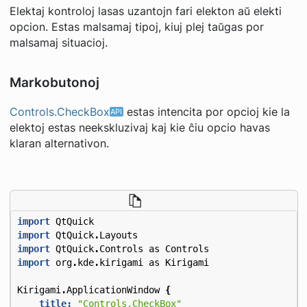
Elektaj kontroloj lasas uzantojn fari elekton aŭ elekti
opcion. Estas malsamaj tipoj, kiuj plej taŭgas por
malsamaj situacioj.
Markobutonoj
Controls.CheckBox
estas intencita por opcioj kie la
elektoj estas neekskluzivaj kaj kie ĉiu opcio havas
klaran alternativon.
import
QtQuick
import
QtQuick
.
Layouts
import
QtQuick
.
Controls
as
Controls
import
org
.
kde
.
kirigami
as
Kirigami
Kirigami
.
ApplicationWindow
{
title:
"Controls.CheckBox"