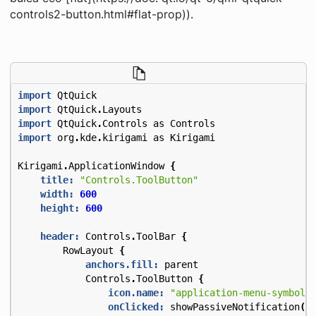
controls2-button.html#flat-prop)).
import
QtQuick
import
QtQuick
.
Layouts
import
QtQuick
.
Controls
as
Controls
import
org
.
kde
.
kirigami
as
Kirigami
Kirigami
.
ApplicationWindow
{
title:
"Controls.ToolButton"
width:
600
height:
600
header:
Controls
.
ToolBar
{
RowLayout
{
anchors.fill:
parent
Controls
.
ToolButton
{
icon.name:
"application-menu-symboli
onClicked:
showPassiveNotification
(
"