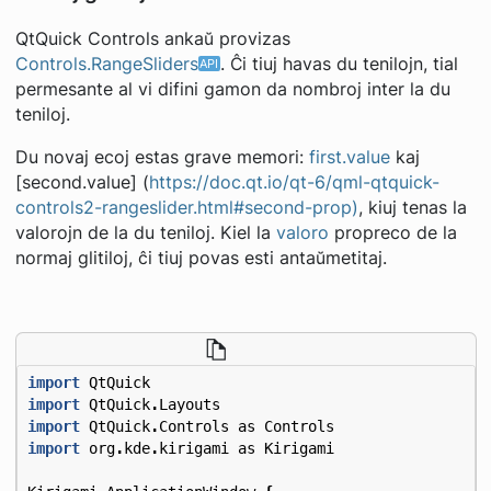
QtQuick Controls ankaŭ provizas
Controls.RangeSliders
. Ĉi tiuj havas du tenilojn, tial
permesante al vi difini gamon da nombroj inter la du
teniloj.
Du novaj ecoj estas grave memori:
first.value
kaj
[second.value] (
https://doc.qt.io/qt-6/qml-qtquick-
controls2-rangeslider.html#second-prop)
, kiuj tenas la
valorojn de la du teniloj. Kiel la
valoro
propreco de la
normaj glitiloj, ĉi tiuj povas esti antaŭmetitaj.
import
QtQuick
import
QtQuick
.
Layouts
import
QtQuick
.
Controls
as
Controls
import
org
.
kde
.
kirigami
as
Kirigami