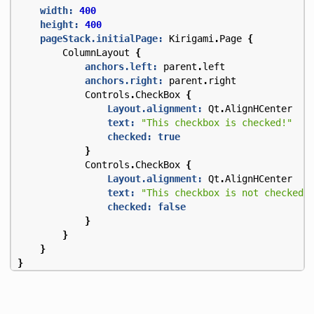
width:
400
height:
400
pageStack.initialPage:
Kirigami
.
Page
{
ColumnLayout
{
anchors.left:
parent
.
left
anchors.right:
parent
.
right
Controls
.
CheckBox
{
Layout.alignment:
Qt
.
AlignHCenter
text:
"This checkbox is checked!"
checked:
true
}
Controls
.
CheckBox
{
Layout.alignment:
Qt
.
AlignHCenter
text:
"This checkbox is not checked!
checked:
false
}
}
}
}