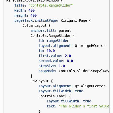
Kirigami
.
ApplicationWindow
{
title:
"Controls.RangeSlider"
width:
400
height:
400
pageStack.initialPage:
Kirigami
.
Page
{
ColumnLayout
{
anchors.fill:
parent
Controls
.
RangeSlider
{
id: rangeSlider
Layout.alignment:
Qt
.
AlignHCenter
to:
10.0
first.value:
2.0
second.value:
8.0
stepSize:
1.0
snapMode:
Controls
.
Slider
.
SnapAlways
}
RowLayout
{
Layout.alignment:
Qt
.
AlignHCenter
Layout.fillWidth:
true
Controls
.
Label
{
Layout.fillWidth:
true
text:
"The slider's first value 
}