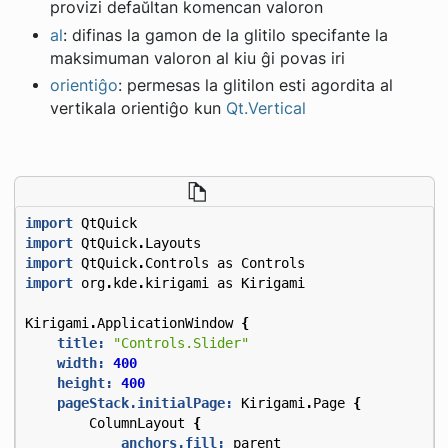
provizi defaŭltan komencan valoron
al
: difinas la gamon de la glitilo specifante la
maksimuman valoron al kiu ĝi povas iri
orientiĝo
: permesas la glitilon esti agordita al
vertikala orientiĝo kun
Qt.Vertical
import
QtQuick
import
QtQuick
.
Layouts
import
QtQuick
.
Controls
as
Controls
import
org
.
kde
.
kirigami
as
Kirigami
Kirigami
.
ApplicationWindow
{
title:
"Controls.Slider"
width:
400
height:
400
pageStack.initialPage:
Kirigami
.
Page
{
ColumnLayout
{
anchors.fill:
parent