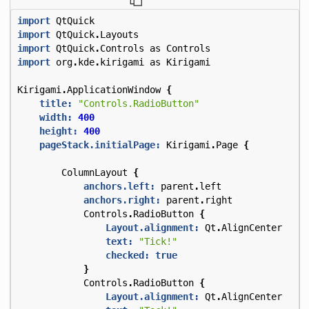
import
QtQuick
import
QtQuick
.
Layouts
import
QtQuick
.
Controls
as
Controls
import
org
.
kde
.
kirigami
as
Kirigami
Kirigami
.
ApplicationWindow
{
title:
"Controls.RadioButton"
width:
400
height:
400
pageStack.initialPage:
Kirigami
.
Page
{
ColumnLayout
{
anchors.left:
parent
.
left
anchors.right:
parent
.
right
Controls
.
RadioButton
{
Layout.alignment:
Qt
.
AlignCenter
text:
"Tick!"
checked:
true
}
Controls
.
RadioButton
{
Layout.alignment:
Qt
.
AlignCenter