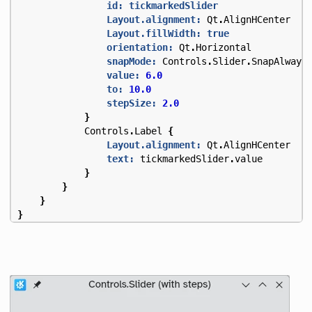
id: tickmarkedSlider
Layout.alignment:
Qt
.
AlignHCenter
Layout.fillWidth:
true
orientation:
Qt
.
Horizontal
snapMode:
Controls
.
Slider
.
SnapAlways
value:
6.0
to:
10.0
stepSize:
2.0
}
Controls
.
Label
{
Layout.alignment:
Qt
.
AlignHCenter
text:
tickmarkedSlider
.
value
}
}
}
}