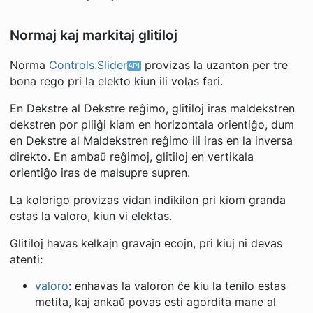
Normaj kaj markitaj glitiloj
Norma
Controls.Slider
provizas la uzanton per tre
bona rego pri la elekto kiun ili volas fari.
En Dekstre al Dekstre reĝimo, glitiloj iras maldekstren
dekstren por pliiĝi kiam en horizontala orientiĝo, dum
en Dekstre al Maldekstren reĝimo ili iras en la inversa
direkto. En ambaŭ reĝimoj, glitiloj en vertikala
orientiĝo iras de malsupre supren.
La kolorigo provizas vidan indikilon pri kiom granda
estas la valoro, kiun vi elektas.
Glitiloj havas kelkajn gravajn ecojn, pri kiuj ni devas
atenti:
valoro
: enhavas la valoron ĉe kiu la tenilo estas
metita, kaj ankaŭ povas esti agordita mane al