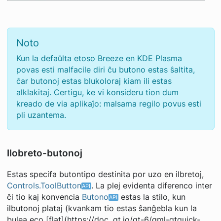
Noto
Kun la defaŭlta etoso Breeze en KDE Plasma
povas esti malfacile diri ĉu butono estas ŝaltita,
ĉar butonoj estas blukoloraj kiam ili estas
alklakitaj. Certigu, ke vi konsideru tion dum
kreado de via aplikaĵo: malsama regilo povus esti
pli uzantema.
Ilobreto-butonoj
Estas specifa butontipo destinita por uzo en ilbretoj,
Controls.ToolButton
. La plej evidenta diferenco inter
ĉi tio kaj konvencia
Butono
estas la stilo, kun
ilbutonoj plataj (kvankam tio estas ŝanĝebla kun la
bulea eco [flat](https://doc. qt.io/qt-6/qml-qtquick-