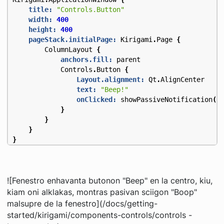
title:
"Controls.Button"
width:
400
height:
400
pageStack.initialPage:
Kirigami
.
Page
{
ColumnLayout
{
anchors.fill:
parent
Controls
.
Button
{
Layout.alignment:
Qt
.
AlignCenter
text:
"Beep!"
onClicked:
showPassiveNotification
(
"
}
}
}
}
![Fenestro enhavanta butonon "Beep" en la centro, kiu,
kiam oni alklakas, montras pasivan sciigon "Boop"
malsupre de la fenestro](/docs/getting-
started/kirigami/components-controls/controls -