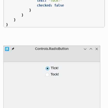
text:
"Tock!"
checked:
false
}
}
}
}