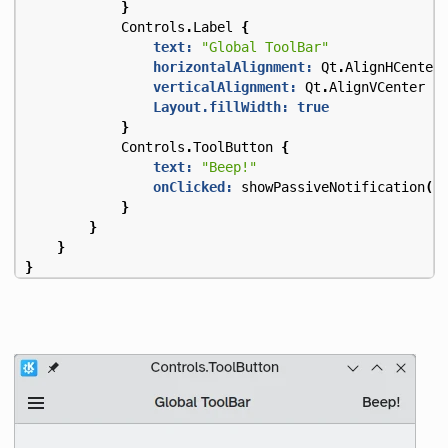
}
Controls
.
Label
{
text:
"Global ToolBar"
horizontalAlignment:
Qt
.
AlignHCenter
verticalAlignment:
Qt
.
AlignVCenter
Layout.fillWidth:
true
}
Controls
.
ToolButton
{
text:
"Beep!"
onClicked:
showPassiveNotification
(
"
}
}
}
}