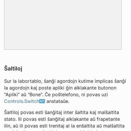
Ŝaltiloj
Sur la labortablo, ŝanĝi agordojn kutime implicas ŝanĝi
la agordojn kaj poste apliki ĝin alklakante butonon
"Apliki" aŭ "Bone". Ĉe poŝtelefono, ni povas uzi
Controls.Switch
anstataŭe.
Ŝaltiloj povas esti ŝanĝitaj inter ŝaltita kaj malŝaltita
stato. Ili povas esti ŝanĝitaj alklakante aŭ frapetante
ilin, aŭ ili povas esti trenitaj al la enŝaltita aŭ malŝaltita