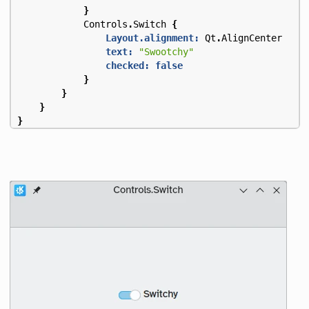
}
Controls
.
Switch
{
Layout.alignment:
Qt
.
AlignCenter
text:
"Swootchy"
checked:
false
}
}
}
}