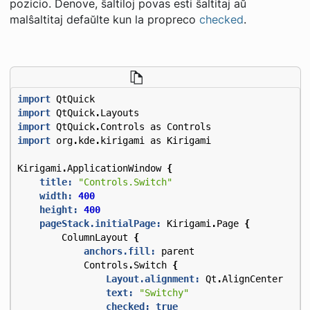
pozicio. Denove, ŝaltiloj povas esti ŝaltitaj aŭ
malŝaltitaj defaŭlte kun la propreco
checked
.
import
QtQuick
import
QtQuick
.
Layouts
import
QtQuick
.
Controls
as
Controls
import
org
.
kde
.
kirigami
as
Kirigami
Kirigami
.
ApplicationWindow
{
title:
"Controls.Switch"
width:
400
height:
400
pageStack.initialPage:
Kirigami
.
Page
{
ColumnLayout
{
anchors.fill:
parent
Controls
.
Switch
{
Layout.alignment:
Qt
.
AlignCenter
text:
"Switchy"
checked:
true