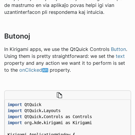
de mastrumo en via aplikaĵo povas helpi igi vian
uzantinterfacon pli respondema kaj intuicia.
Butonoj
In Kirigami apps, we use the QtQuick Controls
Button
.
Using them is pretty straightforward: we set the
text
property and any action we want it to perform is set
to the
onClicked
property.
import
QtQuick
import
QtQuick
.
Layouts
import
QtQuick
.
Controls
as
Controls
import
org
.
kde
.
kirigami
as
Kirigami
Kirigami
.
ApplicationWindow
{