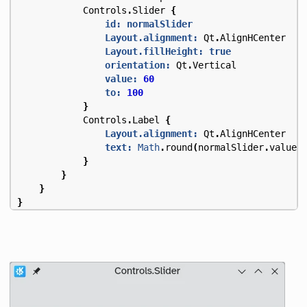
Controls
.
Slider
{
id: normalSlider
Layout.alignment:
Qt
.
AlignHCenter
Layout.fillHeight:
true
orientation:
Qt
.
Vertical
value:
60
to:
100
}
Controls
.
Label
{
Layout.alignment:
Qt
.
AlignHCenter
text:
Math
.
round
(
normalSlider
.
value
)
}
}
}
}