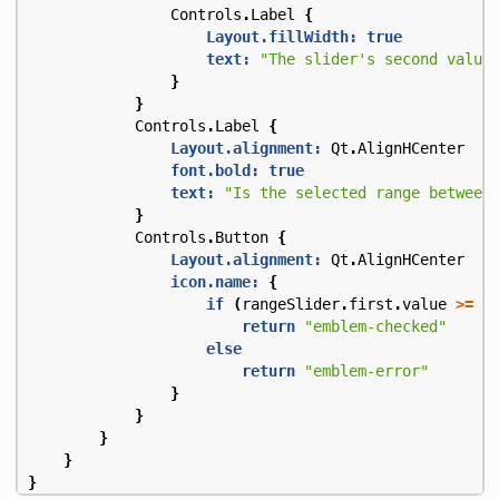
Controls
.
Label
{
Layout.fillWidth:
true
text:
"The slider's second value
}
}
Controls
.
Label
{
Layout.alignment:
Qt
.
AlignHCenter
font.bold:
true
text:
"Is the selected range between
}
Controls
.
Button
{
Layout.alignment:
Qt
.
AlignHCenter
icon.name:
{
if
(
rangeSlider
.
first
.
value
>=
2
return
"emblem-checked"
else
return
"emblem-error"
}
}
}
}
}