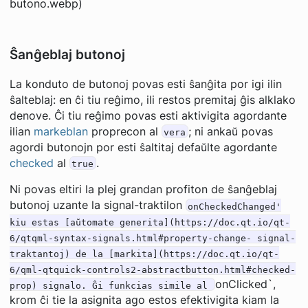
butono.webp)
Ŝanĝeblaj butonoj
La konduto de butonoj povas esti ŝanĝita por igi ilin
ŝalteblaj: en ĉi tiu reĝimo, ili restos premitaj ĝis alklako
denove. Ĉi tiu reĝimo povas esti aktivigita agordante
ilian
markeblan
proprecon al
; ni ankaŭ povas
vera
agordi butonojn por esti ŝaltitaj defaŭlte agordante
checked
al
.
true
Ni povas eltiri la plej grandan profiton de ŝanĝeblaj
butonoj uzante la signal-traktilon
onCheckedChanged'
kiu estas [aŭtomate generita](https://doc.qt.io/qt-
6/qtqml-syntax-signals.html#property-change- signal-
traktantoj) de la [markita](https://doc.qt.io/qt-
6/qml-qtquick-controls2-abstractbutton.html#checked-
onClicked`,
prop) signalo. Ĝi funkcias simile al
krom ĉi tie la asignita ago estos efektivigita kiam la