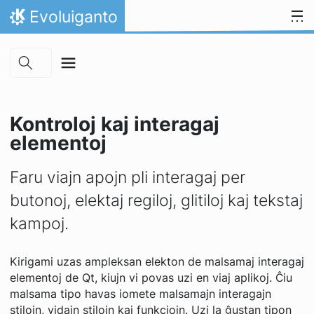
Skip to main content
Salti al enhavo
Evoluiganto
Hejmo
Kontroloj kaj interagaj
elementoj
Faru viajn apojn pli interagaj per
butonoj, elektaj regiloj, glitiloj kaj tekstaj
kampoj.
Kirigami uzas ampleksan elekton de malsamaj interagaj
elementoj de Qt, kiujn vi povas uzi en viaj aplikoj. Ĉiu
malsama tipo havas iomete malsamajn interagajn
stilojn, vidajn stilojn kaj funkciojn. Uzi la ĝustan tipon