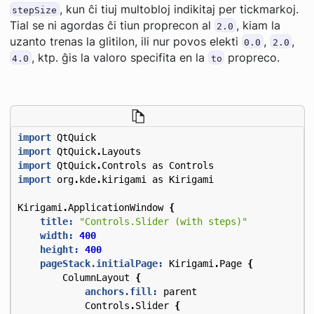
, kun ĉi tiuj multobloj indikitaj per tickmarkoj.
stepSize
Tial se ni agordas ĉi tiun proprecon al
, kiam la
2.0
uzanto trenas la glitilon, ili nur povos elekti
,
,
0.0
2.0
, ktp. ĝis la valoro specifita en la
propreco.
4.0
to
import
QtQuick
import
QtQuick
.
Layouts
import
QtQuick
.
Controls
as
Controls
import
org
.
kde
.
kirigami
as
Kirigami
Kirigami
.
ApplicationWindow
{
title:
"Controls.Slider (with steps)"
width:
400
height:
400
pageStack.initialPage:
Kirigami
.
Page
{
ColumnLayout
{
anchors.fill:
parent
Controls
.
Slider
{