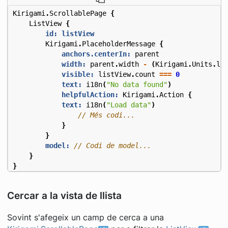
Kirigami
.
ScrollablePage
{
ListView
{
id: listView
Kirigami
.
PlaceholderMessage
{
anchors.centerIn:
parent
width:
parent
.
width
-
(
Kirigami
.
Units
.
la
visible:
listView
.
count
===
0
text:
i18n
(
"No data found"
)
helpfulAction:
Kirigami
.
Action
{
text:
i18n
(
"Load data"
)
}
}
model:
}
}
Cercar a la vista de llista
Sovint s'afegeix un camp de cerca a una