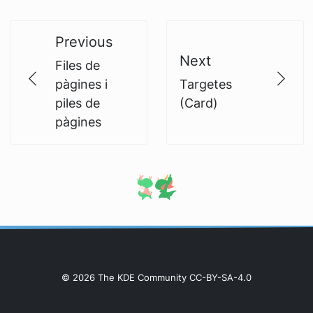
Previous
Next
Files de
pàgines i
Targetes
piles de
(Card)
pàgines
© 2026 The KDE Community CC-BY-SA-4.0