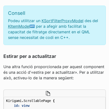
Consell
Podeu utilitzar un
KSortFilterProxyModel
des del
KItemModel
per a afegir amb facilitat la
capacitat de filtratge directament en el QML
sense necessitat de codi en C++.
Estirar per a actualitzar
Una altra funció proporcionada per aquest component
és una acció d'«estira per a actualitzar». Per a utilitzar
això, activeu-lo de la manera següent:
Kirigami
.
ScrollablePage
{
id: view