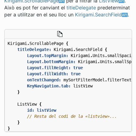
Kirigami.ScrollablePage
per a filtrar la
ListView
.
Això es pot fer canviant el
titleDelegate
predeterminat
per a utilitzar en el seu lloc un
Kirigami.SearchField
.
Kirigami
.
ScrollablePage
{
titleDelegate:
Kirigami
.
SearchField
{
Layout.topMargin:
Kirigami
.
Units
.
smallSpacin
Layout.bottomMargin:
Kirigami
.
Units
.
smallSpa
Layout.fillHeight:
true
Layout.fillWidth:
true
onTextChanged:
mySortFilterModel
.
filterText
KeyNavigation.tab:
listView
}
ListView
{
id: listView
}
}