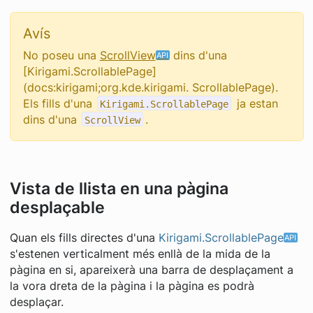
Avís
No poseu una
ScrollView
dins d'una
[Kirigami.ScrollablePage]
(docs:kirigami;org.kde.kirigami. ScrollablePage).
Els fills d'una
ja estan
Kirigami.ScrollablePage
dins d'una
.
ScrollView
Vista de llista en una pàgina
desplaçable
Quan els fills directes d'una
Kirigami.ScrollablePage
s'estenen verticalment més enllà de la mida de la
pàgina en si, apareixerà una barra de desplaçament a
la vora dreta de la pàgina i la pàgina es podrà
desplaçar.