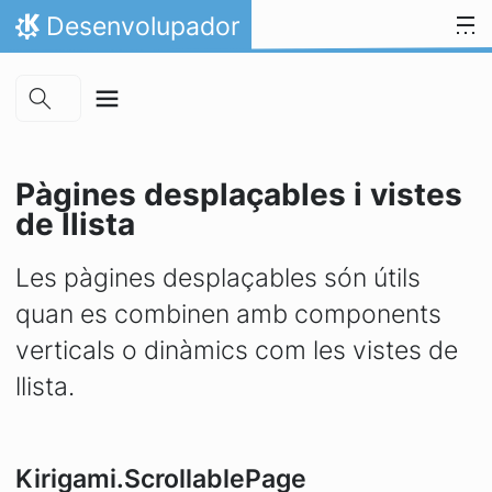
Skip to main content
Salta al contingut
Desenvolupador
Inici
Pàgines desplaçables i vistes
de llista
Les pàgines desplaçables són útils
quan es combinen amb components
verticals o dinàmics com les vistes de
llista.
Kirigami.ScrollablePage