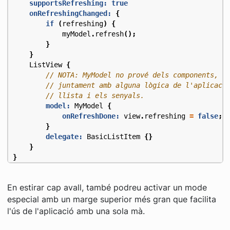
supportsRefreshing:
true
onRefreshingChanged:
{
if
(
refreshing
)
{
myModel
.
refresh
();
}
}
ListView
{
model:
MyModel
{
onRefreshDone:
view
.
refreshing
=
false
;
}
delegate:
BasicListItem
{}
}
}
En estirar cap avall, també podreu activar un mode
especial amb un marge superior més gran que facilita
l'ús de l'aplicació amb una sola mà.