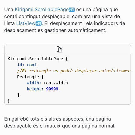
Una
Kirigami.ScrollablePage
és una pàgina que
conté contingut desplaçable, com ara una vista de
llista
ListView
. El desplaçament i els indicadors de
desplaçament es gestionen automàticament.
Kirigami
.
ScrollablePage
{
id: root
Rectangle
{
width:
root
.
width
height:
99999
}
}
En gairebé tots els altres aspectes, una pàgina
desplaçable és el mateix que una pàgina normal.