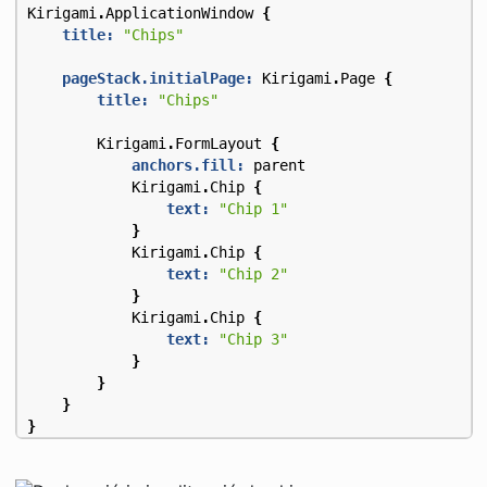
Kirigami
.
ApplicationWindow
{
title:
"Chips"
pageStack.initialPage:
Kirigami
.
Page
{
title:
"Chips"
Kirigami
.
FormLayout
{
anchors.fill:
parent
Kirigami
.
Chip
{
text:
"Chip 1"
}
Kirigami
.
Chip
{
text:
"Chip 2"
}
Kirigami
.
Chip
{
text:
"Chip 3"
}
}
}
}