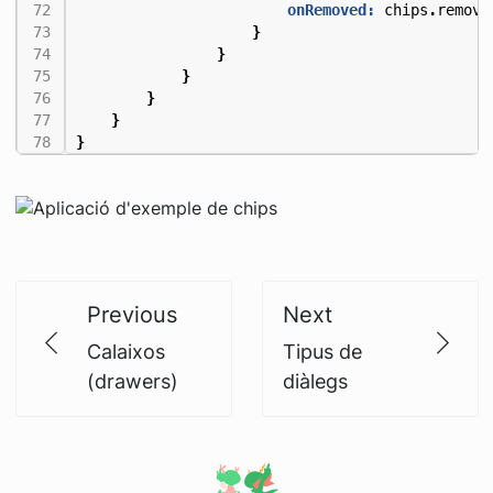
onRemoved:
chips
.
remove
}
}
}
}
}
}
Previous
Next
Calaixos
Tipus de
(drawers)
diàlegs