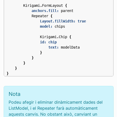
Kirigami
.
FormLayout
{
anchors.fill:
parent
Repeater
{
Layout.fillWidth:
true
model:
chips
Kirigami
.
Chip
{
id: chip
text:
modelData
}
}
}
}
}
Nota
Podeu afegir i eliminar dinàmicament dades del
ListModel, i el Repeater farà automàticament
aquests canvis. No obstant això, canviant un