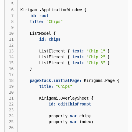
Kirigami
.
ApplicationWindow
{
id: root
title:
"Chips"
ListModel
{
id: chips
ListElement
{
text:
"Chip 1"
}
ListElement
{
text:
"Chip 2"
}
ListElement
{
text:
"Chip 3"
}
}
pageStack.initialPage:
Kirigami
.
Page
{
title:
"Chips"
Kirigami
.
OverlaySheet
{
id: editChipPrompt
property
var
chip
;
property
var
index
;