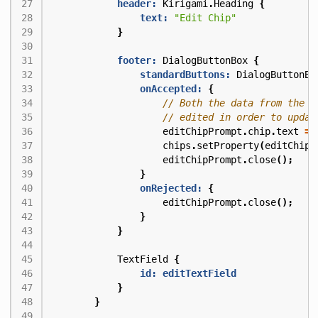
header:
Kirigami
.
Heading
{
text:
"Edit Chip"
}
footer:
DialogButtonBox
{
standardButtons:
DialogButtonBo
onAccepted:
{
editChipPrompt
.
chip
.
text
=
chips
.
setProperty
(
editChipP
editChipPrompt
.
close
();
}
onRejected:
{
editChipPrompt
.
close
();
}
}
TextField
{
id: editTextField
}
}