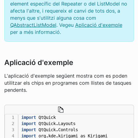
element específic del Repeater o del ListModel no
afecta l'altre, i requereix el canvi de tots dos, a
menys que s'utilitzi alguna cosa com
QAbstractListModel
. Vegeu
Aplicació d'exemple
per a més informació.
Aplicació d'exemple
L'aplicació d'exemple següent mostra com es poden
utilitzar els chips en programes com llistes de tasques
pendents.
import
QtQuick
import
QtQuick
.
Layouts
import
QtQuick
.
Controls
import
org
.
kde
.
kirigami
as
Kirigami