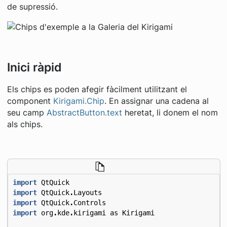
de supressió.
Inici ràpid
Els chips es poden afegir fàcilment utilitzant el
component
Kirigami.Chip
. En assignar una cadena al
seu camp
AbstractButton.text
heretat, li donem el nom
als chips.
import
QtQuick
import
QtQuick
.
Layouts
import
QtQuick
.
Controls
import
org
.
kde
.
kirigami
as
Kirigami