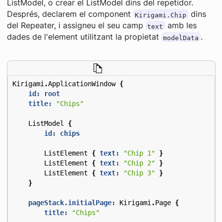
ListModel, o crear el ListModel dins del repetidor.
Després, declarem el component
dins
Kirigami.Chip
del Repeater, i assigneu el seu camp
amb les
text
dades de l'element utilitzant la propietat
.
modelData
Kirigami
.
ApplicationWindow
{
id: root
title:
"Chips"
ListModel
{
id: chips
ListElement
{
text:
"Chip 1"
}
ListElement
{
text:
"Chip 2"
}
ListElement
{
text:
"Chip 3"
}
}
pageStack.initialPage:
Kirigami
.
Page
{
title:
"Chips"