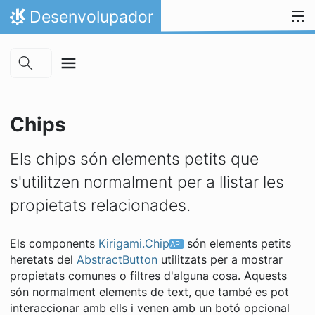
Skip to main content
Salta al contingut
Desenvolupador
Inici
Chips
Els chips són elements petits que
s'utilitzen normalment per a llistar les
propietats relacionades.
Els components
Kirigami.Chip
són elements petits
heretats del
AbstractButton
utilitzats per a mostrar
propietats comunes o filtres d'alguna cosa. Aquests
són normalment elements de text, que també es pot
interaccionar amb ells i venen amb un botó opcional