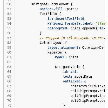
Kirigami
.
FormLayout
{
anchors.fill:
parent
TextField
{
id: insertTextField
Kirigami.FormData.label:
"Item:
onAccepted:
chips
.
append
({
text
}
ColumnLayout
{
Layout.alignment:
Qt
.
AlignHCent
Repeater
{
model:
chips
Kirigami
.
Chip
{
id: chip
text:
modelData
onClicked:
{
editTextField
.
text
editChipPrompt
.
chip
editChipPrompt
.
inde
editChipPrompt
.
open
}